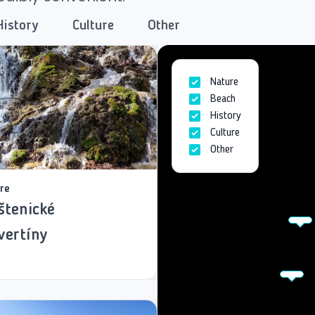
History
Culture
Other
Nature
Beach
History
Culture
Other
re
štenické
vertíny