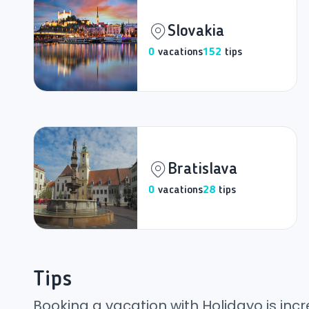
Slovakia
0
vacations
152
tips
Bratislava
0
vacations
28
tips
Tips
Booking a vacation with Holidayo is incr