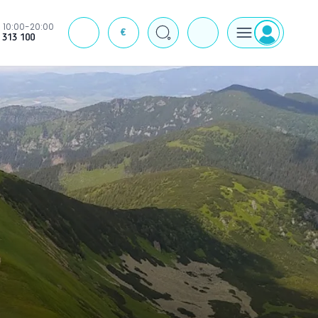
10:00-20:00
€
J
 313 100