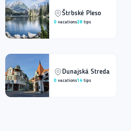
Štrbské Pleso
0
vacations
28
tips
Dunajská Streda
0
vacations
14
tips