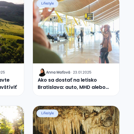
Lifestyle
025
Anna
Maťová
·
23.01.2025
J
avte
Ako sa dostať na letisko
vštíviť
Bratislava: auto, MHD alebo
taxi?
Lifestyle