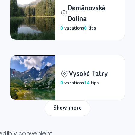
Demänovská
Dolina
0
vacations
0
tips
Vysoké Tatry
0
vacations
14
tips
Show more
edibly convenient.