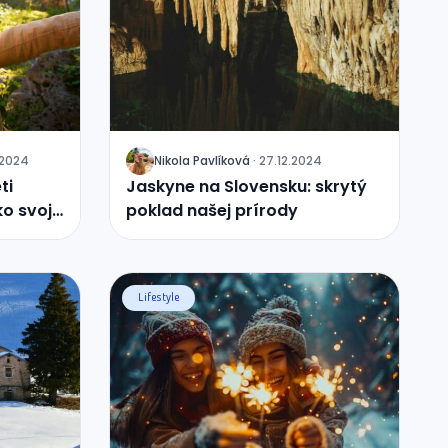
.2024
Nikola
Pavlíková
·
27.12.2024
J
ti
Jaskyne na Slovensku: skrytý
ko svoju
poklad našej prírody
Lifestyle