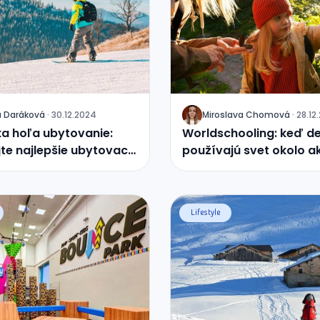
a
Daráková
·
30.12.2024
Miroslava
Chomová
·
28.12
J
a hoľa ubytovanie:
Worldschooling: keď de
te najlepšie ubytovacie
používajú svet okolo a
nia v stredisku
učebnicu
Lifestyle