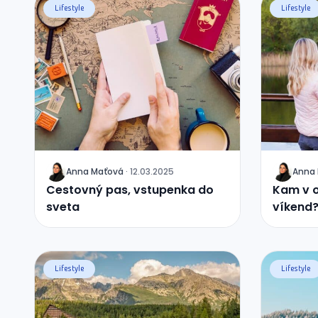
Lifestyle
Lifestyle
Anna
Maťová
·
12.03.2025
Anna
J
J
Cestovný pas, vstupenka do
Kam v o
sveta
víkend
Lifestyle
Lifestyle