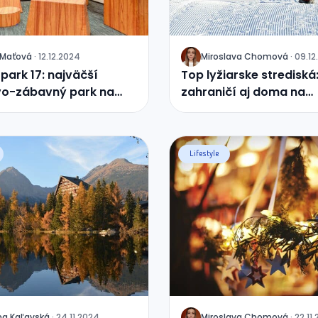
Maťová
·
12.12.2024
Miroslava
Chomová
·
09.12
J
park 17: najväčší
Top lyžiarske strediská:
vo-zábavný park na
zahraničí aj doma na
sku
Slovensku
Lifestyle
na
Kaľavská
·
24.11.2024
Miroslava
Chomová
·
22.11
J