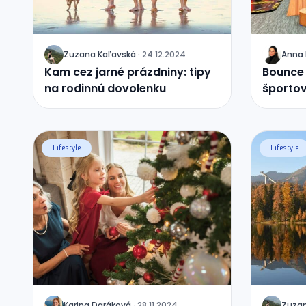
Zuzana
Kaľavská
·
24.12.2024
Anna
J
J
Kam cez jarné prázdniny: tipy
Bounce 
na rodinnú dovolenku
športo
Sloven
Lifestyle
Lifestyle
Karina
Daráková
·
28.11.2024
Zuza
J
J