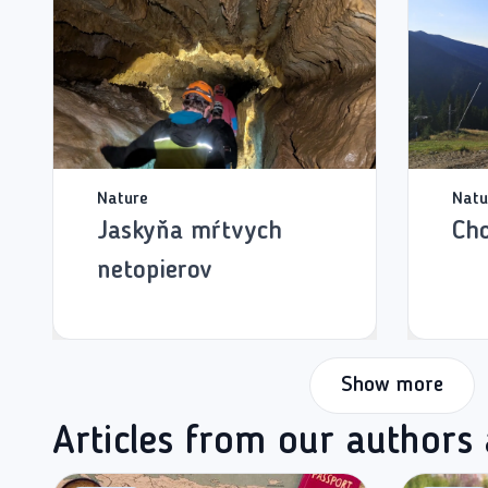
Nature
Natu
Jaskyňa mŕtvych
Ch
netopierov
Show more
Articles from our authors