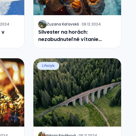
.2024
Zuzana
Kaľavská
·
08.12.2024
J
 v
Silvester na horách:
nezabudnuteľné vítanie
Nového roka v srdci prírody
Lifestyle
.2024
Nikola
Pavlíková
·
05.11.2024
J