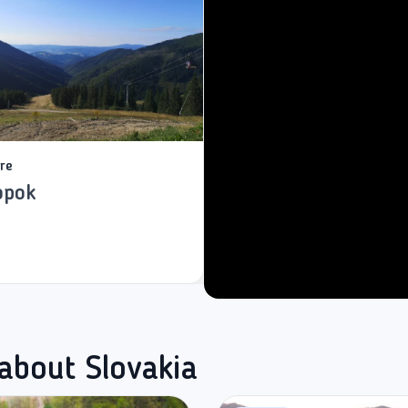
re
opok
 about Slovakia