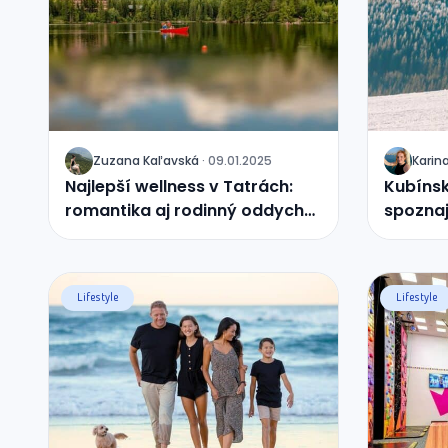
Zuzana
Kaľavská
·
09.01.2025
Karin
J
J
Najlepší wellness v Tatrách:
Kubínsk
romantika aj rodinný oddych
spoznaj
pod štítmi
zariade
Lifestyle
Lifestyle