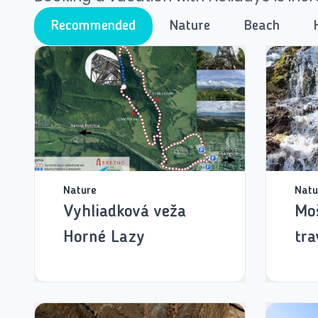
Recommended
Nature
Beach
Nature
Natu
Vyhliadková veža
Mo
Horné Lazy
tra