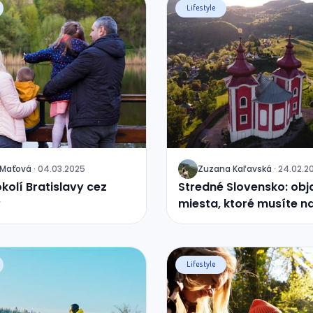
Lifestyle
Maťová
·
04.03.2025
Zuzana
Kaľavská
·
24.02.2
J
kolí Bratislavy cez
Stredné Slovensko: obj
?
miesta, ktoré musíte na
Lifestyle