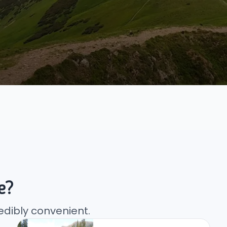
e?
edibly convenient.