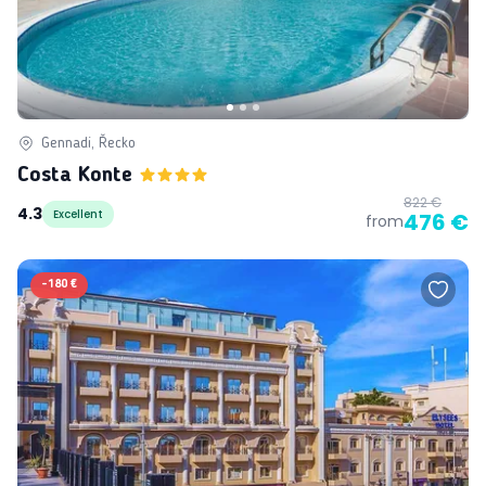
Gennadi, Řecko
Costa Konte
822 €
4.3
Excellent
476 €
from
-
180 €