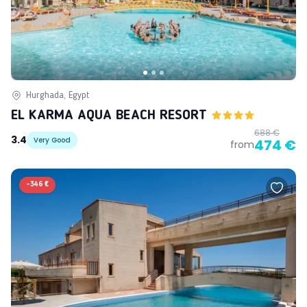
Hurghada, Egypt
EL KARMA AQUA BEACH RESORT
688 €
3.4
Very Good
474 €
from
-
346 €