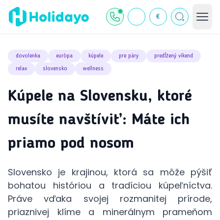
€
dovolenka
európa
kúpele
pre páry
predĺžený víkend
relax
slovensko
wellness
Kúpele na Slovensku, ktoré
musíte navštíviť: Máte ich
priamo pod nosom
Slovensko je krajinou, ktorá sa môže pýšiť
bohatou históriou a tradíciou kúpeľníctva.
Práve vďaka svojej rozmanitej prírode,
priaznivej klíme a minerálnym prameňom