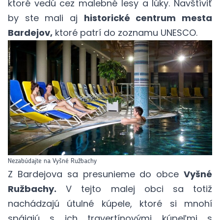
ktoré vedú cez malebné lesy a lúky. Navštíviť
by ste mali aj
historické centrum mesta
Bardejov,
ktoré patrí do zoznamu UNESCO.
Nezabúdajte na Vyšné Ružbachy
Z Bardejova sa presunieme do obce
Vyšné
Ružbachy.
V tejto malej obci sa totiž
nachádzajú útulné kúpele, ktoré si mnohí
spájajú s ich travertínovými kúpeľmi s