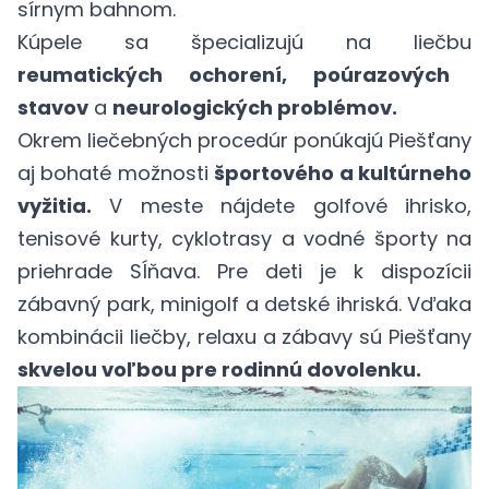
sírnym bahnom.
Kúpele sa špecializujú na liečbu
reumatických ochorení, poúrazových
stavov
a
neurologických problémov.
Okrem liečebných procedúr ponúkajú Piešťany
aj bohaté možnosti
športového a kultúrneho
vyžitia.
V meste nájdete golfové ihrisko,
tenisové kurty, cyklotrasy a vodné športy na
priehrade Sĺňava. Pre deti je k dispozícii
zábavný park, minigolf a detské ihriská. Vďaka
kombinácii liečby, relaxu a zábavy sú Piešťany
skvelou voľbou pre rodinnú dovolenku.