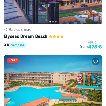
Hurghada, Egypt
Elysees Dream Beach
658 €
3.8
Very Good
478 €
from
-
228 €