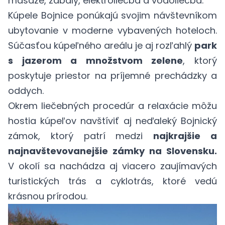
masáže, zábaly, elektroliečba a vodoliečba.
Kúpele Bojnice ponúkajú svojim návštevníkom
ubytovanie v moderne vybavených hoteloch.
Súčasťou kúpeľného areálu je aj rozľahlý
park
s jazerom a množstvom zelene
, ktorý
poskytuje priestor na príjemné prechádzky a
oddych.
Okrem liečebných procedúr a relaxácie môžu
hostia kúpeľov navštíviť aj neďaleký Bojnický
zámok, ktorý patrí medzi
najkrajšie a
najnavštevovanejšie zámky na Slovensku.
V okolí sa nachádza aj viacero zaujímavých
turistických trás a cyklotrás, ktoré vedú
krásnou prírodou.