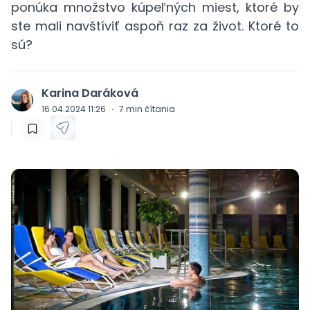
ponúka množstvo kúpeľných miest, ktoré by
ste mali navštíviť aspoň raz za život. Ktoré to
sú?
Karina Daráková
J
16.04.2024 11:26
·
7
min čítania