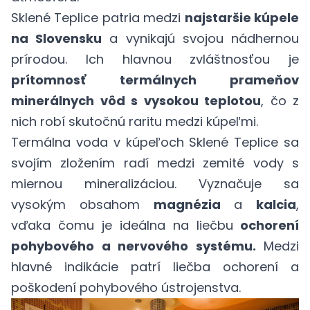
Sklené Teplice patria medzi
najstaršie kúpele
na Slovensku
a vynikajú svojou nádhernou
prírodou. Ich hlavnou zvláštnosťou je
prítomnosť termálnych prameňov
minerálnych vôd s vysokou teplotou
, čo z
nich robí skutočnú raritu medzi kúpeľmi.
Termálna voda v kúpeľoch Sklené Teplice sa
svojím zložením radí medzi zemité vody s
miernou mineralizáciou. Vyznačuje sa
vysokým obsahom
magnézia
a
kalcia
,
vďaka čomu je ideálna na liečbu
ochorení
pohybového a nervového systému.
Medzi
hlavné indikácie patrí liečba ochorení a
poškodení pohybového ústrojenstva.