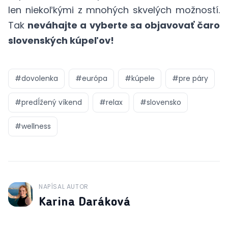
len niekoľkými z mnohých skvelých možností.
Tak
neváhajte a vyberte sa objavovať čaro
slovenských kúpeľov!
#
dovolenka
#
európa
#
kúpele
#
pre páry
#
predĺžený víkend
#
relax
#
slovensko
#
wellness
NAPÍSAL AUTOR
J
Karina Daráková