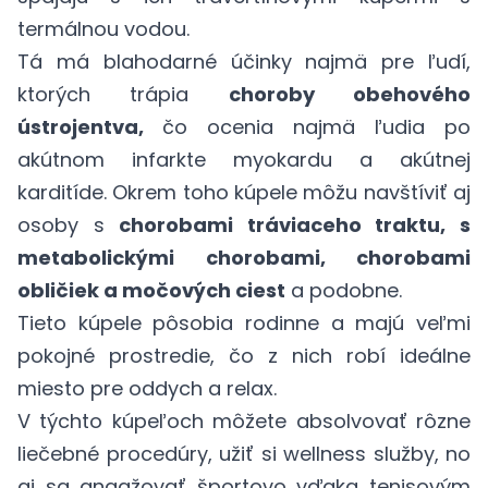
termálnou vodou.
Tá má blahodarné účinky najmä pre ľudí,
ktorých trápia
choroby obehového
ústrojentva,
čo ocenia najmä ľudia po
akútnom infarkte myokardu a akútnej
karditíde. Okrem toho kúpele môžu navštíviť aj
osoby s
chorobami tráviaceho traktu, s
metabolickými chorobami, chorobami
obličiek a močových ciest
a podobne.
Tieto kúpele pôsobia rodinne a majú veľmi
pokojné prostredie, čo z nich robí ideálne
miesto pre oddych a relax.
V týchto kúpeľoch môžete absolvovať rôzne
liečebné procedúry, užiť si wellness služby, no
aj sa angažovať športovo vďaka tenisovým