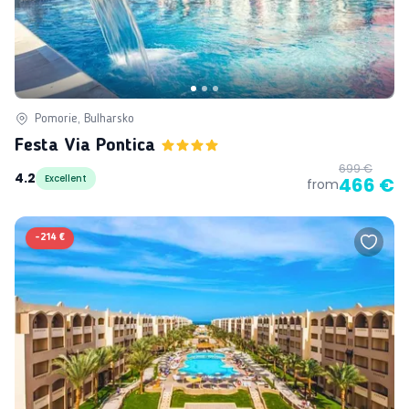
Pomorie, Bulharsko
Festa Via Pontica
699 €
4.2
Excellent
466 €
from
-
214 €