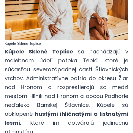
Kúpele Sklené Teplice
Kúpele Sklené Teplice
sa nachádzajú v
malebnom údolí potoka Teplá, ktoré je
súčasťou severozápadnej časti Štiavnických
vrchov. Administratívne patria do okresu Žiar
nad Hronom a rozprestierajú sa medzi
mestom Hliník nad Hronom a obcou Podhorie
neďaleko Banskej Štiavnice. Kúpele sú
obklopené
hustými ihličnatými a listnatými
lesmi,
ktoré im dotvárajú jedinečnú
atmosféru.