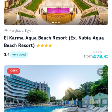
Hurghada, Egypt
El Karma Aqua Beach Resort (ex. Nubia Aqua
Beach Resort)
688 €
3.4
Very Good
474 €
from
-
216 €