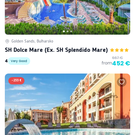
Golden Sands, Bulharsko
SH Dolce Mare (ex. SH Splendido Mare)
667 €
4
Very Good
452 €
from
-
233 €