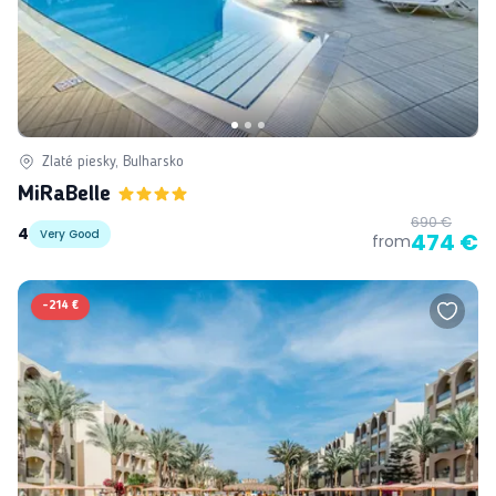
Zlaté piesky, Bulharsko
MiRaBelle
690 €
4
Very Good
474 €
from
-
214 €