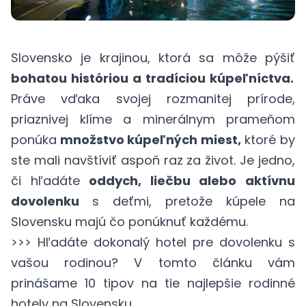
Slovensko je krajinou, ktorá sa môže pýšiť
bohatou históriou a tradíciou kúpeľníctva.
Práve vďaka svojej rozmanitej prírode,
priaznivej klíme a minerálnym prameňom
ponúka
množstvo kúpeľných miest,
ktoré by
ste mali navštíviť aspoň raz za život. Je jedno,
či hľadáte
oddych, liečbu alebo aktívnu
dovolenku
s deťmi, pretože kúpele na
Slovensku majú čo ponúknuť každému.
>>> Hľadáte dokonalý hotel pre dovolenku s
vašou rodinou? V
tomto článku
vám
prinášame 10 tipov na tie najlepšie rodinné
hotely na Slovensku.