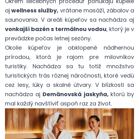
Okrem liečebných procedúr ponúkajú kúpele
aj
wellness služby,
vrátane masáží, zábalov a
saunovania. V areáli kúpeľov sa nachádza aj
vonkajší bazén s termálnou vodou
, ktorý je v
prevádzke počas letnej sezóny.
Okolie kúpeľov je obklopené nádhernou
prírodou, ktorá je rajom pre milovníkov
turistiky. Nachádza sa tu totiž množstvo
turistických trás rôznej náročnosti, ktoré vedú
cez lesy, lúky a skalné útvary. V blízkosti sa
nachádza aj
Demänovská jaskyňa,
ktorú by
mal každý navštíviť aspoň raz za život.