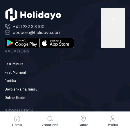
+421 232 313 100
podpora@holidayo.com
VACATIONS
Last Minute
First Moment
Exotika
Dovolenka na mieru
Online Guide
INFORMATION
O Holidayo
Home
Home
Vacations
Vacations
Guide
Guide
Profile
Profile