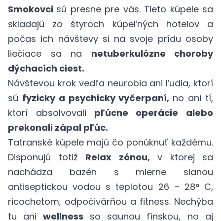
Smokovci
sú presne pre vás. Tieto kúpele sa
skladajú zo štyroch kúpeľných hotelov a
počas ich návštevy si na svoje prídu osoby
liečiace sa na
netuberkulózne choroby
dýchacích ciest.
Návštevou krok vedľa neurobia ani ľudia, ktorí
sú
fyzicky a psychicky vyčerpaní,
no ani tí,
ktorí absolvovali
pľúcne operácie alebo
prekonali zápal pľúc.
Tatranské kúpele majú čo ponúknuť každému.
Disponujú totiž
Relax zónou,
v ktorej sa
nachádza bazén s mierne slanou
antiseptickou vodou s teplotou 26 – 28° C,
ricochetom, odpočivárňou a fitness. Nechýba
tu ani
wellness
so saunou fínskou, no aj