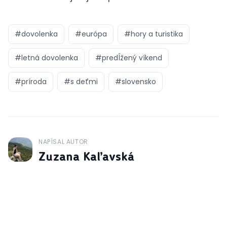
#
dovolenka
#
európa
#
hory a turistika
#
letná dovolenka
#
predĺžený víkend
#
príroda
#
s deťmi
#
slovensko
NAPÍSAL AUTOR
J
Zuzana Kaľavská