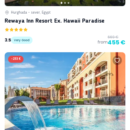
Hurghada - sever, Egypt
Rewaya Inn Resort Ex. Hawaii Paradise
669 €
3.5
Very Good
455 €
from
-
233 €