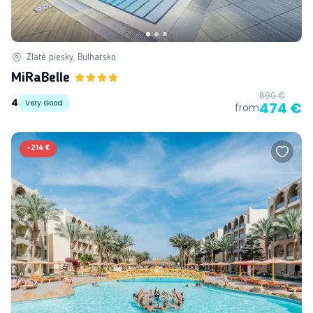
Zlaté piesky, Bulharsko
MiRaBelle
690 €
4
Very Good
474 €
from
-
214 €