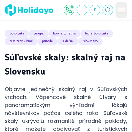
€
dovolenka
európa
hory a turistika
letná dovolenka
predĺžený víkend
príroda
s deťmi
slovensko
Súľovské skaly: skalný raj na
Slovensku
Objavte jedinečný skalný raj v Súľovských
vrchoch. Vápencové skalné útvary s
panoramatickými výhľadmi lákajú
návštevníkov počas celého roka. Súľovské
skaly ukrývajú rozmanité prírodné poklady,
ktoré môžete obdivovať z turistických