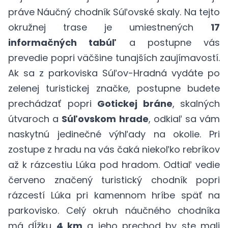
práve Náučný chodník Súľovské skaly. Na tejto
okružnej trase je umiestnených
17
informačných tabúľ
a postupne vás
prevedie popri väčšine tunajších zaujímavostí.
Ak sa z parkoviska Súľov-Hradná vydáte po
zelenej turistickej značke, postupne budete
prechádzať popri
Gotickej bráne
, skalných
útvaroch a
Súľovskom hrade
, odkiaľ sa vám
naskytnú jedinečné výhľady na okolie. Pri
zostupe z hradu na vás čaká niekoľko rebríkov
až k rázcestiu Lúka pod hradom. Odtiaľ vedie
červeno značený turistický chodník popri
rázcestí Lúka pri kamennom hríbe späť na
parkovisko. Celý okruh náučného chodníka
má dĺžku
4 km
a jeho prechod by ste mali