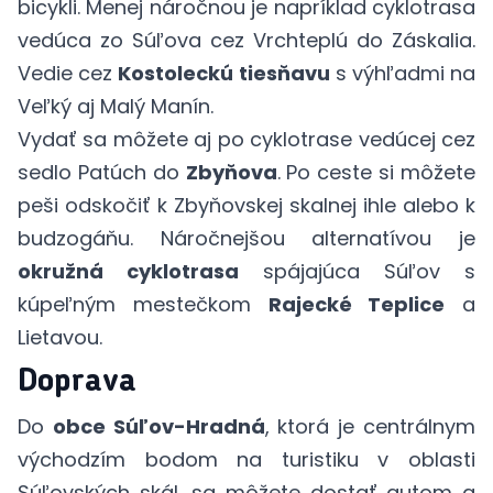
bicykli. Menej náročnou je napríklad cyklotrasa
vedúca zo Súľova cez Vrchteplú do Záskalia.
Vedie cez
Kostoleckú tiesňavu
s výhľadmi na
Veľký aj Malý Manín.
Vydať sa môžete aj po cyklotrase vedúcej cez
sedlo Patúch do
Zbyňova
. Po ceste si môžete
peši odskočiť k Zbyňovskej skalnej ihle alebo k
budzogáňu. Náročnejšou alternatívou je
okružná cyklotrasa
spájajúca Súľov s
kúpeľným mestečkom
Rajecké Teplice
a
Lietavou.
Doprava
Do
obce Súľov-Hradná
, ktorá je centrálnym
východzím bodom na turistiku v oblasti
Súľovských skál, sa môžete dostať autom a