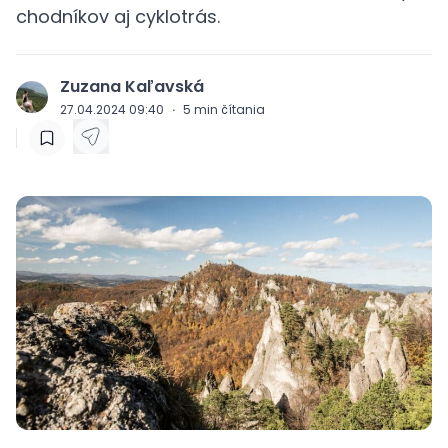
chodníkov aj cyklotrás.
Zuzana Kaľavská
J
27.04.2024 09:40
·
5
min čítania