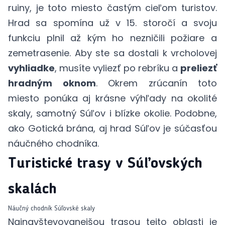
ruiny, je toto miesto častým cieľom turistov.
Hrad sa spomína už v 15. storočí a svoju
funkciu plnil až kým ho nezničili požiare a
zemetrasenie. Aby ste sa dostali k vrcholovej
vyhliadke
, musíte vyliezť po rebríku a
preliezť
hradným oknom
. Okrem zrúcanín toto
miesto ponúka aj krásne výhľady na okolité
skaly, samotný Súľov i blízke okolie. Podobne,
ako Gotická brána, aj hrad Súľov je súčasťou
náučného chodníka.
Turistické trasy v Súľovských
skalách
Náučný chodník Súľovské skaly
Najnavštevovanejšou trasou tejto oblasti je