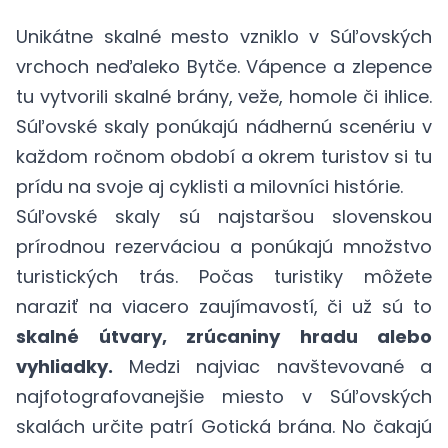
Unikátne skalné mesto vzniklo v Súľovských
vrchoch neďaleko Bytče. Vápence a zlepence
tu vytvorili skalné brány, veže, homole či ihlice.
Súľovské skaly ponúkajú nádhernú scenériu v
každom ročnom období a okrem turistov si tu
prídu na svoje aj cyklisti a milovníci histórie.
Súľovské skaly sú najstaršou slovenskou
prírodnou rezerváciou a ponúkajú množstvo
turistických trás. Počas turistiky môžete
naraziť na viacero zaujímavostí, či už sú to
skalné útvary, zrúcaniny hradu alebo
vyhliadky.
Medzi najviac navštevované a
najfotografovanejšie miesto v Súľovských
skalách určite patrí Gotická brána. No čakajú