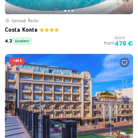
Gennadi, Řecko
Costa Konte
822 €
4.3
Excellent
476 €
from
-
180 €