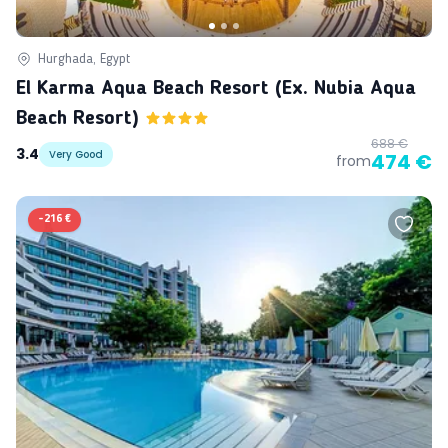
Hurghada, Egypt
El Karma Aqua Beach Resort (ex. Nubia Aqua
Beach Resort)
688 €
3.4
Very Good
474 €
from
-
216 €