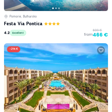
Pomorie, Bulharsko
Festa Via Pontica
699 €
4.2
Excellent
466 €
from
-
214 €