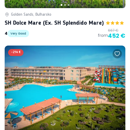
Golden Sands, Bulharsko
SH Dolce Mare (ex. SH Splendido Mare)
667 €
4
Very Good
452 €
from
-
214 €