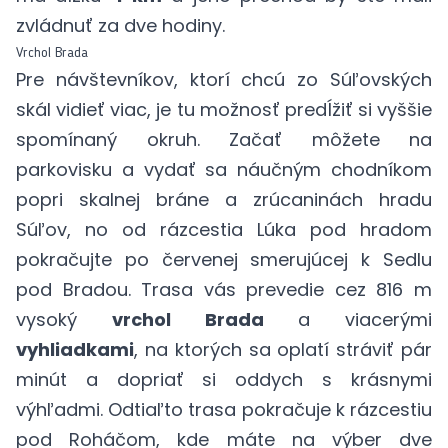
zvládnuť za dve hodiny.
Vrchol Brada
Pre návštevníkov, ktorí chcú zo Súľovských
skál vidieť viac, je tu možnosť predĺžiť si vyššie
spomínaný okruh. Začať môžete na
parkovisku a vydať sa náučným chodníkom
popri skalnej bráne a zrúcaninách hradu
Súľov, no od rázcestia Lúka pod hradom
pokračujte po červenej smerujúcej k Sedlu
pod Bradou. Trasa vás prevedie cez 816 m
vysoký
vrchol Brada
a viacerými
vyhliadkami
, na ktorých sa oplatí stráviť pár
minút a dopriať si oddych s krásnymi
výhľadmi. Odtiaľto trasa pokračuje k rázcestiu
pod Roháčom, kde máte na výber dve