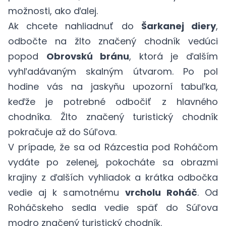
možnosti, ako ďalej.
Ak chcete nahliadnuť do
Šarkanej diery
,
odbočte na žlto značený chodník vedúci
popod
Obrovskú bránu
, ktorá je ďalším
vyhľadávaným skalným útvarom. Po pol
hodine vás na jaskyňu upozorní tabuľka,
keďže je potrebné odbočiť z hlavného
chodníka. Žlto značený turistický chodník
pokračuje až do Súľova.
V prípade, že sa od Rázcestia pod Roháčom
vydáte po zelenej, pokocháte sa obrazmi
krajiny z ďalších vyhliadok a krátka odbočka
vedie aj k samotnému
vrcholu Roháč
. Od
Roháčskeho sedla vedie späť do Súľova
modro značený turistický chodník.