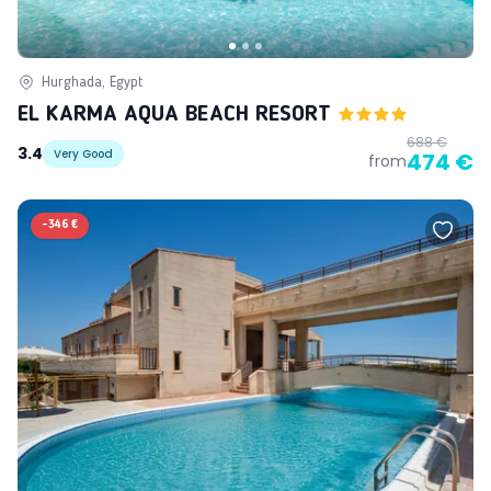
Hurghada, Egypt
EL KARMA AQUA BEACH RESORT
688 €
3.4
Very Good
474 €
from
-
346 €