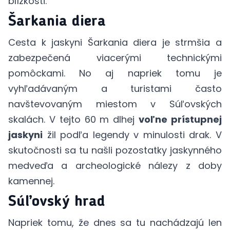
blízkosti.
Šarkania diera
Cesta k jaskyni Šarkania diera je strmšia a
zabezpečená viacerými technickými
pomôckami. No aj napriek tomu je
vyhľadávaným a turistami často
navštevovaným miestom v Súľovských
skalách. V tejto 60 m dlhej
voľne prístupnej
jaskyni
žil podľa legendy v minulosti drak. V
skutočnosti sa tu našli pozostatky jaskynného
medveďa a archeologické nálezy z doby
kamennej.
Súľovský hrad
Napriek tomu, že dnes sa tu nachádzajú len