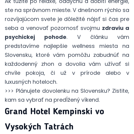
Ak túžite po relaxe, oddychu a dobití energie,
ste na správnom mieste. V dnešnom rýchlo sa
rozvíjajúcom svete je dôležité nájsť si čas pre
seba a venovať pozornosť svojmu
zdraviu a
psychickej pohode
. V článku vám
predstavíme najlepšie wellness miesta na
Slovensku, ktoré vám pomôžu zabudnúť na
každodenný zhon a dovolia vám užívať si
chvíle pokoja, či už v prírode alebo v
luxusných hoteloch.
>>> Plánujete dovolenku na Slovensku? Zistite,
kam sa vybrať na predĺžený víkend
.
Grand Hotel Kempinski vo
Vysokých Tatrách