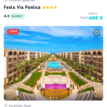
Pomorie, Bulharsko
Festa Via Pontica
699 €
4.2
Excellent
466 €
from
-
214 €
Hurghada, Egypt