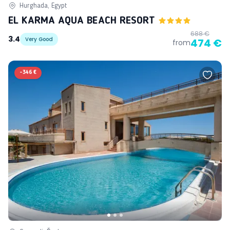
Hurghada, Egypt
EL KARMA AQUA BEACH RESORT
688 €
3.4
Very Good
474 €
from
-
346 €