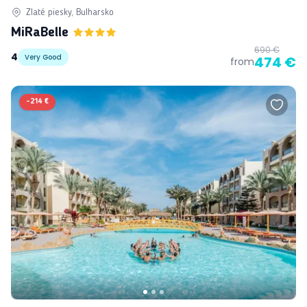
Zlaté piesky, Bulharsko
MiRaBelle
690 €
4
Very Good
474 €
from
-
214 €