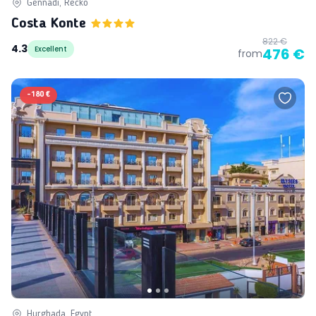
Gennadi, Řecko
Costa Konte
822 €
4.3
Excellent
476 €
from
-
180 €
Hurghada, Egypt