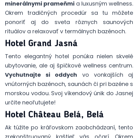
minerálnymi prameňmi
a luxusným wellness.
Okrem tradičných procedúr sa tu môžete
ponoriť aj do sveta rôznych saunových
rituálov a relaxovať v termálnych bazénoch.
Hotel Grand Jasná
Tento elegantný hotel ponúka nielen skvelé
ubytovanie, ale aj špičkové wellness centrum.
Vychutnajte si oddych
vo vonkajších aj
vnútorných bazénoch, saunách či pri bazéne s
morskou vodou. Svoj víkendový únik do Jasnej
určite neoľutujete!
Hotel Château Belá, Belá
Ak túžite po kráľovskom zaobchádzaní, tento
zrekonštruovaný kaštieľ vás očarí. Okrem