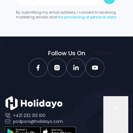
By submitting my email address, I consent to receiving
marketing emails and
the processing of personal data.
Follow Us On
+421 232 313 100
podpora@holidayo.com