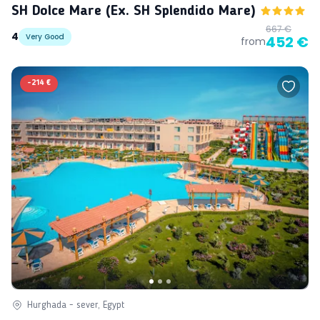
SH Dolce Mare (ex. SH Splendido Mare)
667 €
4
Very Good
452 €
from
-
214 €
Hurghada - sever, Egypt