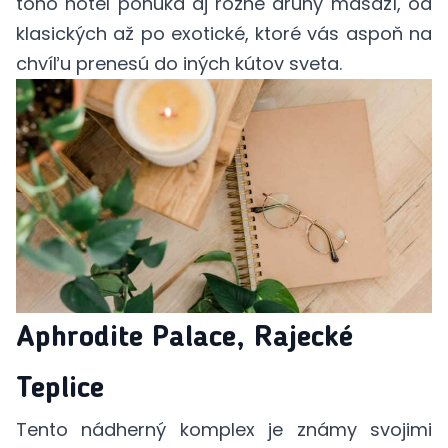
toho hotel ponúka aj rôzne druhy masáží, od
klasických až po exotické, ktoré vás aspoň na
chvíľu prenesú do iných kútov sveta.
Aphrodite Palace, Rajecké
Teplice
Tento nádherný komplex je známy svojimi