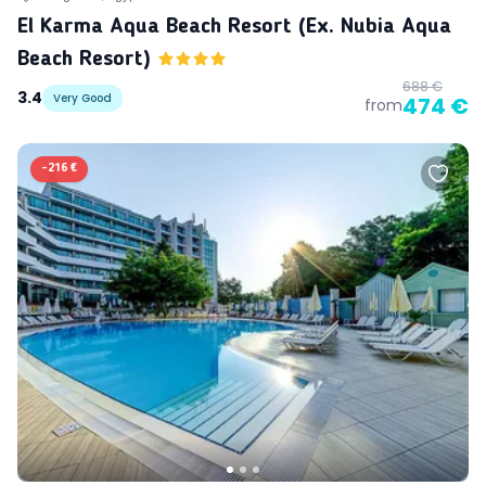
El Karma Aqua Beach Resort (ex. Nubia Aqua
Beach Resort)
688 €
3.4
Very Good
474 €
from
-
216 €