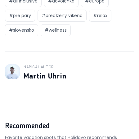
#
all inclusive
#
dovolenka
#
európa
#
pre páry
#
predĺžený víkend
#
relax
#
slovensko
#
wellness
NAPÍSAL AUTOR
J
Martin Uhrin
Recommended
Favorite vacation spots that Holidayo recommends