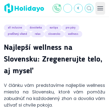
€
all inclusive
dovolenka
európa
pre páry
predĺžený víkend
relax
slovensko
wellness
Najlepší wellness na
Slovensku: Zregenerujte telo,
aj myseľ
V článku vám predstavíme najlepšie wellness
miesta na Slovensku, ktoré vám pomôžu
zabudnúť na každodenný zhon a dovolia vám
užívať si chvíle pokoja.