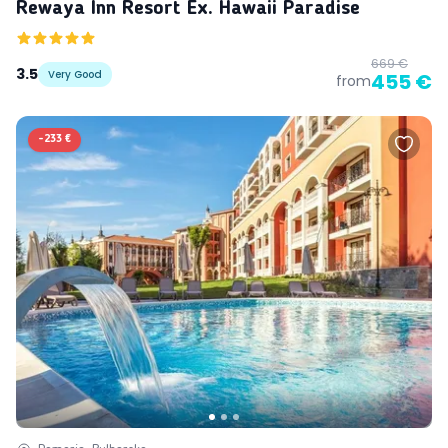
Rewaya Inn Resort Ex. Hawaii Paradise
669 €
3.5
Very Good
455 €
from
-
233 €