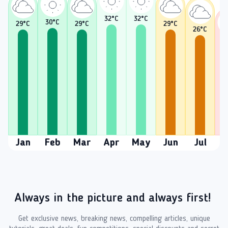
32
°C
32
°C
30
°C
29
°C
29
°C
29
°C
26
°C
2
Jan
Feb
Mar
Apr
May
Jun
Jul
A
Always in the picture and always first!
Get exclusive news, breaking news, compelling articles, unique