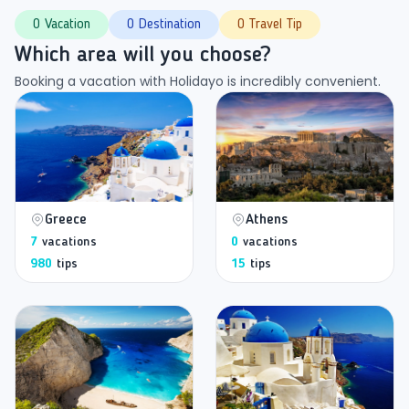
0 Vacation
0 Destination
0 Travel Tip
Which area will you choose?
Booking a vacation with Holidayo is incredibly convenient.
Greece
Athens
7
vacations
0
vacations
980
tips
15
tips