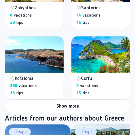
Zakynthos
Santorini
0
vacations
14
vacations
28
tips
16
tips
Kefalonia
Corfu
380
vacations
2
vacations
16
tips
15
tips
Show more
Articles from our authors about Greece
Lifestyle
Lifestyle