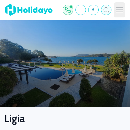
€
Ligia