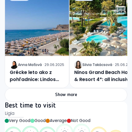
Anna
Maťová
·
29.06.2025
Silvia
Takácsová
·
25.06.20
J
J
Grécke leto ako z
Ninos Grand Beach Hote
pohľadnice: Lindos
& Resort 4*: all inclusive
Princess vás očarí
s výhľadom na Iónske
more
Show more
Best time to visit
Ligia
Very Good
Good
Average
Not Good