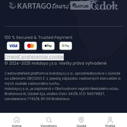
100 % Secured & Trusted Payment
Zmeniť preferencie cookie
© 2024-2025 Holidayo j.s.a. Všetky práva vyhradené
Cestovateľská platforma Holidayo j.s.a., sprostredkováva v súlade
so zákonom 281/2001 Z. z. predaj zájazdov cestovných kancelárii a
iných služieb cestovného ruchu.
Holidayo j.s.a., je zapísaná v Obchodnom registri Mestského súdu
Bratislava III, Oddiel Sja, vložka číslo: 341/B, IČO: 56076827,
Landererova 7743/8, 811 09 Bratislava.
Home
Home
Vacations
Vacations
Guide
Guide
Profile
Profile