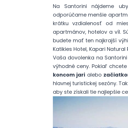
Na Santorini nájdeme uby
odporúčame menšie apartmán
krátku vzdialenosť od mie
apartmánov, hotelov a víl. 
budete mať ten najkrajší výh
Katikies Hotel
, Kapari Natura
Vaša dovolenka na Santorini
výhodné ceny. Pokiaľ chcete
koncom jari
alebo
začiatko
hlavnej turistickej sezóny. 
aby ste získali tie najlepšie 