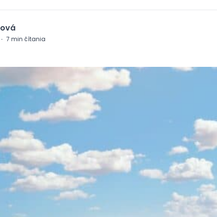
ková
·
7
min čítania