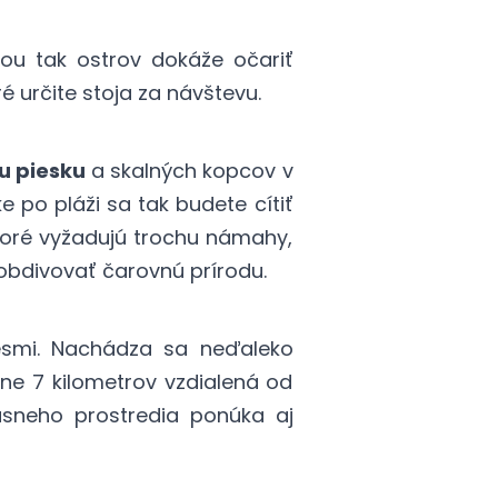
ou tak ostrov dokáže očariť
oré určite stoja za návštevu.
u piesku
a skalných kopcov v
ke po pláži sa tak budete cítiť
ktoré vyžadujú trochu námahy,
obdivovať čarovnú prírodu.
esmi. Nachádza sa neďaleko
žne 7 kilometrov vzdialená od
ásneho prostredia ponúka aj