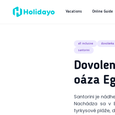
Vacations
Online Guide
all inclusive
dovolenka
santorini
Dovolen
oáza E
Santorini je nádh
Nachádza sa v E
tyrkysové pláže, 