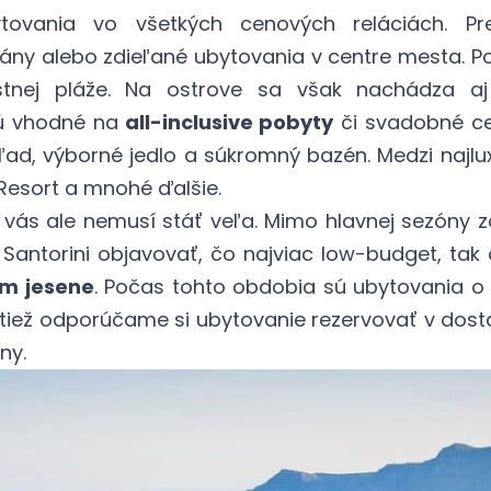
tovania vo všetkých cenových reláciách. Pr
y alebo zdieľané ubytovania v centre mesta. P
stnej pláže. Na ostrove sa však nachádza a
Sú vhodné na
all-inclusive pobyty
či svadobné ce
ľad, výborné jedlo a súkromný bazén. Medzi najlux
l Resort a mnohé ďalšie.
 vás ale nemusí stáť veľa. Mimo hlavnej sezóny z
 Santorini objavovať, čo najviac low-budget, tak
m jesene
. Počas tohto obdobia sú ubytovania o 
Taktiež odporúčame si ubytovanie rezervovať v d
ceny.