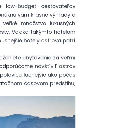
e low-budget cestovateľov
onúknu vám krásne výhľady a
j veľké množstvo luxusných
sty. Vďaka takýmto hotelom
usnejšie hotely ostrova patrí
oženiete ubytovanie za veľmi
 odporúčame navštíviť ostrov
polovicu lacnejšie ako počas
ostatočnom časovom predstihu,