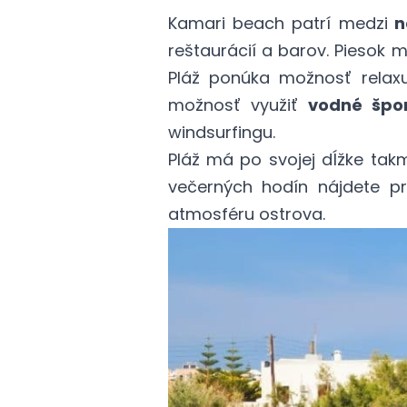
Kamari beach patrí medzi
n
reštaurácií a barov. Piesok
Pláž ponúka možnosť relaxu,
možnosť využiť
vodné špo
windsurfingu.
Pláž má po svojej dĺžke tak
večerných hodín nájdete pr
atmosféru ostrova.