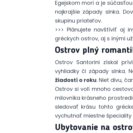
Egejskom mori a je súčasťo
najkrajšie západy slnka. Do
skupinu priateľov.
>>> Plánujete navštíviť aj 
gréckych ostrov, aj s inými u
Ostrov plný romant
Ostrov Santorini získal prív
vyhliadky či západy slnka. 
žiadostí o roku
. Niet divu, č
Ostrov si volí mnoho cestov
milovníka krásneho prostred
sledovať krásu tohto gréck
vychutnať miestne špeciality
Ubytovanie na ost