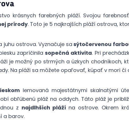
trova
tvo krásnych farebných pláží. Svojou farebnosť
ej prírody
. Toto je 5 najkrajších pláží ostrova, kt
 juhu ostrova. Vyznačuje sa
sýtočervenou farbo
piesku zapríčinila
sopečná aktivita
. Pri prechádz
pláži je možný po strmých a úzkych chodníkoch, 
y. Na pláži sa môžete opaľovať, kúpať v mori či 
pieskom
lemovaná majestátnymi skalnatými út
 robí obľúbenú pláž na oddych. Táto pláž je pribli
jednou z
najdlhších pláží
na ostrove. Okrem kr
í a barov.