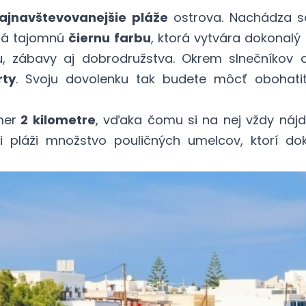
ajnavštevovanejšie pláže
ostrova. Nachádza sa
 má tajomnú
čiernu farbu
, ktorá vytvára dokonalý
 zábavy aj dobrodružstva. Okrem slnečníkov a 
rty
. Svoju dovolenku tak budete môcť obohatiť
mer
2 kilometre
, vďaka čomu si na nej vždy nájd
i pláži množstvo pouličných umelcov, ktorí do