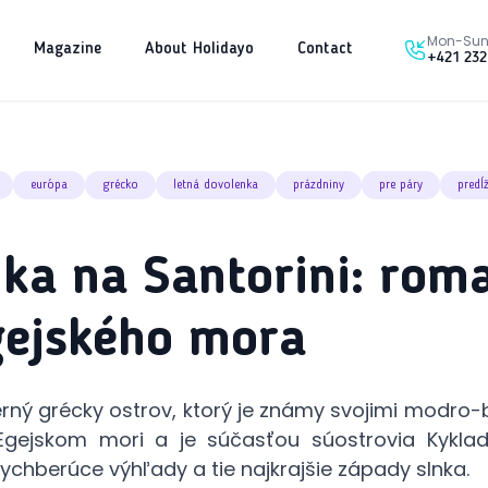
Mon-Sun 
Magazine
About Holidayo
Contact
+421 232
európa
grécko
letná dovolenka
prázdniny
pre páry
predĺ
ka na Santorini: rom
gejského mora
erný grécky ostrov, ktorý je známy svojimi modro
gejskom mori a je súčasťou súostrovia Kyklad
dychberúce výhľady a tie najkrajšie západy slnka.