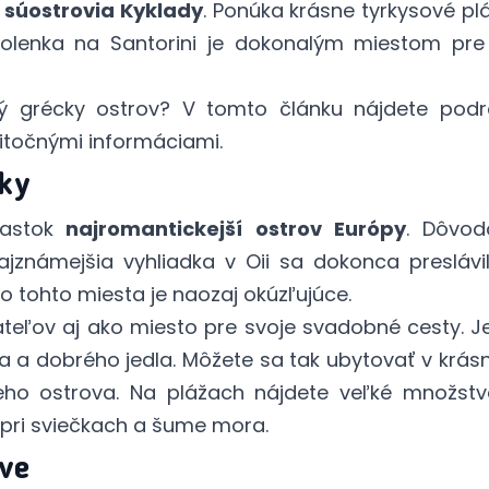
u
súostrovia Kyklady
. Ponúka krásne tyrkysové pl
volenka na Santorini je dokonalým miestom pre
iný grécky ostrov? V
tomto článku
nájdete podr
žitočnými informáciami.
iky
lastok
najromantickejší ostrov Európy
. Dôvod
Najznámejšia vyhliadka v Oii sa dokonca presláv
aro tohto miesta je naozaj okúzľujúce.
ateľov aj ako miesto pre svoje svadobné cesty. J
ia a dobrého jedla. Môžete sa tak ubytovať v krá
eho ostrova. Na plážach nájdete veľké množstvo
 pri sviečkach a šume mora.
rove