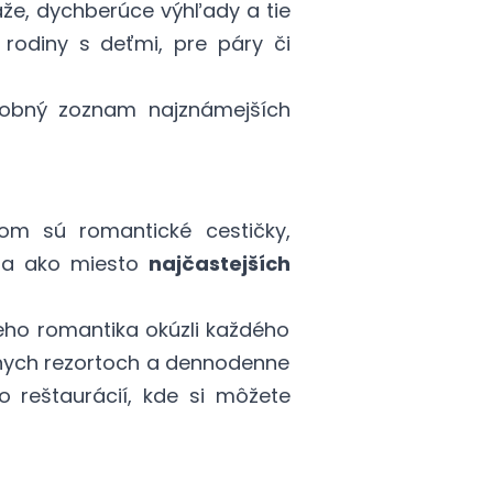
áže, dychberúce výhľady a tie
 rodiny s deťmi, pre páry či
obný zoznam najznámejších
om sú romantické cestičky,
ila ako miesto
najčastejších
eho romantika okúzli každého
snych rezortoch a dennodenne
 reštaurácií, kde si môžete