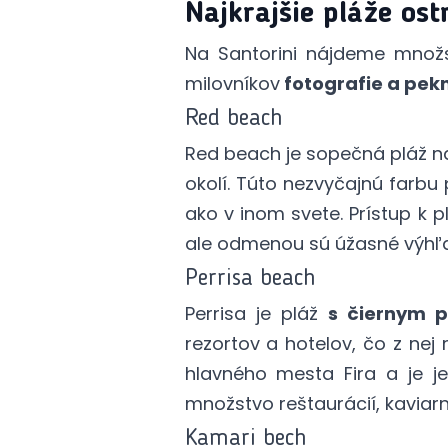
Najkrajšie pláže os
Na Santorini nájdeme množs
milovníkov
fotografie a pekn
Red beach
Red beach je sopečná pláž na
okolí. Túto nezvyčajnú farbu 
ako v inom svete. Prístup k 
ale odmenou sú úžasné výhľad
Perrisa beach
Perrisa je pláž
s čiernym 
rezortov a hotelov, čo z nej
hlavného mesta Fira a je 
množstvo reštaurácií, kaviarn
Kamari bech