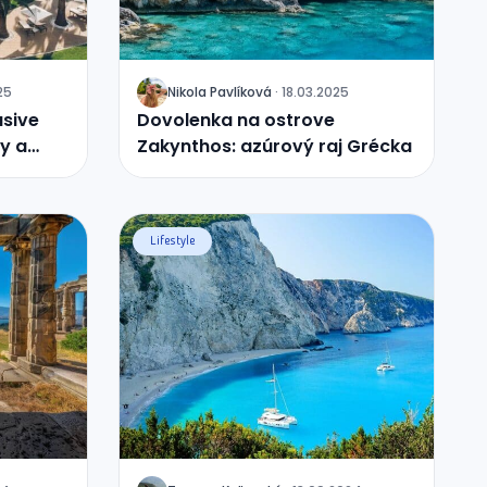
25
Nikola
Pavlíková
·
18.03.2025
J
usive
Dovolenka na ostrove
y a
Zakynthos: azúrový raj Grécka
Lifestyle