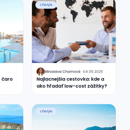
Lifestyle
Miroslava
Chomová
·
04.05.2025
J
e čaro
Najlacnejšia cestovka: kde a
ako hľadať low-cost zážitky?
Lifestyle