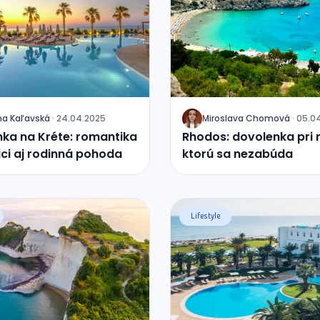
na
Kaľavská
·
24.04.2025
Miroslava
Chomová
·
05.0
J
ka na Kréte: romantika
Rhodos: dovolenka pri 
ici aj rodinná pohoda
ktorú sa nezabúda
Lifestyle