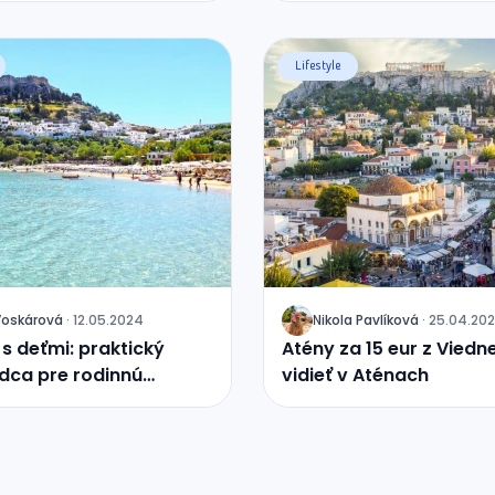
Lifestyle
Voskárová
·
12.05.2024
Nikola
Pavlíková
·
25.04.20
J
s deťmi: praktický
Atény za 15 eur z Viedn
dca pre rodinnú
vidieť v Aténach
nku