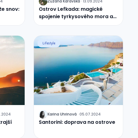
24
Zuzana
Kaľavská
·
13.09.2024
J
že snov:
Ostrov Lefkada: magické
spojenie tyrkysového mora a
bielych útesov
Lifestyle
7.2024
Karina
Uhrinová
·
05.07.2024
J
rajší
Santorini: doprava na ostrove