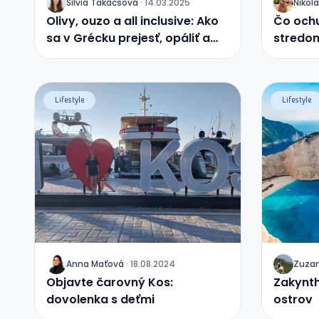
Silvia
Takácsová
·
14.03.2025
Nikola
J
J
Olivy, ouzo a all inclusive: Ako
Čo ochu
sa v Grécku prejesť, opáliť a
stredo
nestratiť rozum (ani deti)?
farieb
Lifestyle
Lifestyle
Anna
Maťová
·
18.08.2024
Zuza
J
J
Objavte čarovný Kos:
Zakynth
dovolenka s deťmi
ostrov