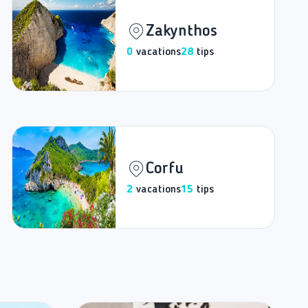
Zakynthos
0
vacations
28
tips
Corfu
2
vacations
15
tips