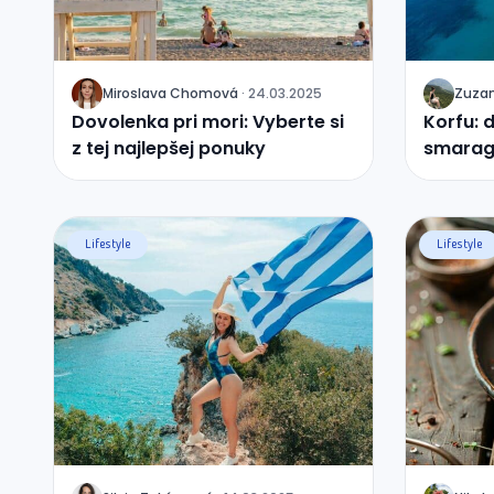
Miroslava
Chomová
·
24.03.2025
Zuza
J
J
Dovolenka pri mori: Vyberte si
Korfu: 
z tej najlepšej ponuky
smarag
Lifestyle
Lifestyle