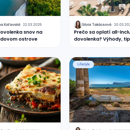
na
Kaľavská
·
22.03.2025
Silvia
Takácsová
·
20.03.20
J
dovolenka snov na
Prečo sa oplatí all-incl
dovom ostrove
dovolenka? Výhody, tip
obľúbené destinácie
Lifestyle