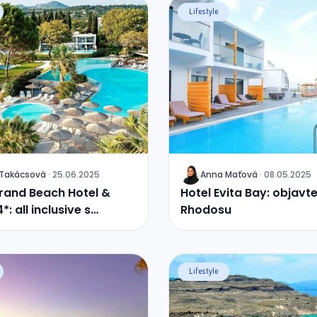
Lifestyle
Takácsová
·
25.06.2025
Anna
Maťová
·
08.05.2025
J
rand Beach Hotel &
Hotel Evita Bay: objavt
*: all inclusive s
Rhodosu
om na Iónske more
Lifestyle