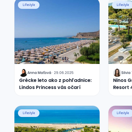
Lifestyle
Lifestyle
Anna
Maťová
·
29.06.2025
Silvia
J
J
Grécke leto ako z pohľadnice:
Ninos G
Lindos Princess vás očarí
Resort 4
výhľad
Lifestyle
Lifestyle