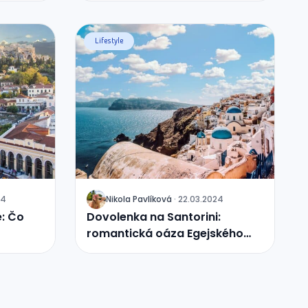
Lifestyle
24
Nikola
Pavlíková
·
22.03.2024
J
e: Čo
Dovolenka na Santorini:
romantická oáza Egejského
mora