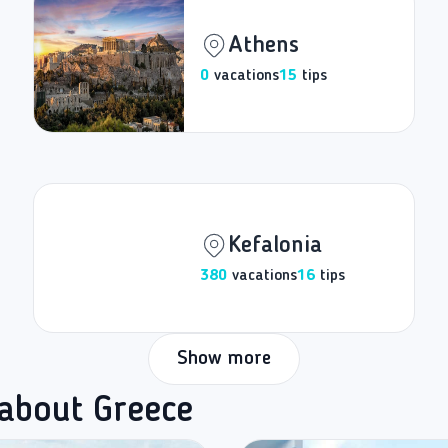
Athens
0
vacations
15
tips
Kefalonia
380
vacations
16
tips
Show more
 about Greece