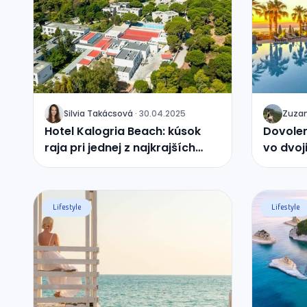
Silvia
Takácsová
·
30.04.2025
Zuza
J
J
Hotel Kalogria Beach: kúsok
Dovolen
raja pri jednej z najkrajších
vo dvoj
pláží Grécka
Lifestyle
Lifestyle