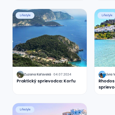
Lifestyle
Lifestyle
Zuzana
Kaľavská
·
04.07.2024
Lívia
J
J
Praktický sprievodca: Korfu
Rhodos 
sprievo
dovole
Lifestyle