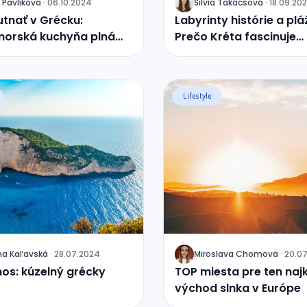
Pavlíková
·
06.10.2024
Silvia
Takácsová
·
18.09.20
J
tnať v Grécku:
Labyrinty histórie a plá
morská kuchyňa plná
Prečo Kréta fascinuje
cestovateľov?
Lifestyle
na
Kaľavská
·
28.07.2024
Miroslava
Chomová
·
20.0
J
os: kúzelný grécky
TOP miesta pre ten najk
východ slnka v Európe