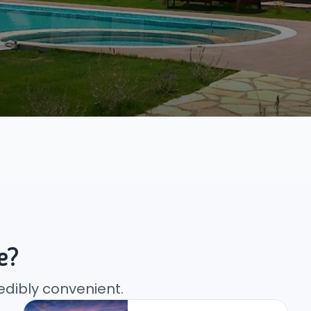
e?
edibly convenient.