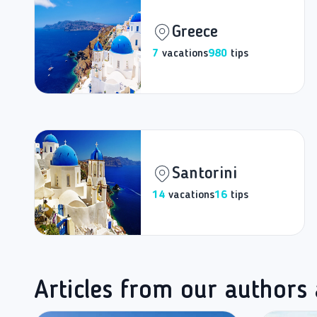
Greece
7
vacations
980
tips
Santorini
14
vacations
16
tips
Articles from our authors