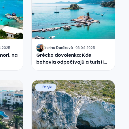
4.2025
Karina
Daráková
·
03.04.2025
J
mori, na
Grécko dovolenka: Kde
bohovia odpočívajú a turisti
snívajú
Lifestyle