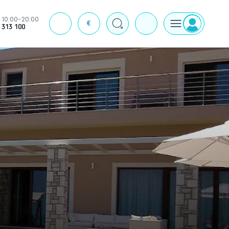
10:00-20:00
€
J
 313 100