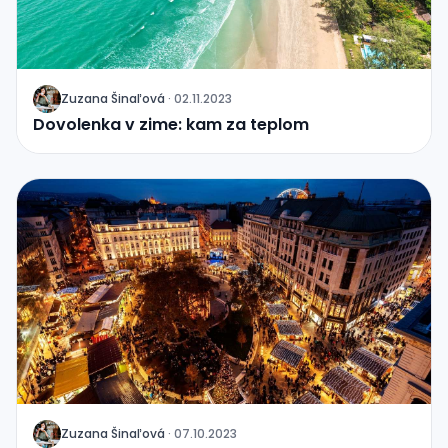
Zuzana
Šinaľová
·
02.11.2023
J
Dovolenka v zime: kam za teplom
Zuzana
Šinaľová
·
07.10.2023
J