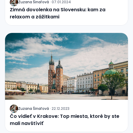
Zuzana
Šinaľová
·
07.01.2024
J
Zimná dovolenka na Slovensku: kam za
relaxom a zážitkami
Zuzana
Šinaľová
·
22.12.2023
J
Čo vidieť v Krakove: Top miesta, ktoré by ste
mali navštíviť