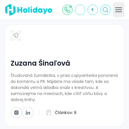
€
J
Zuzana Šinaľová
Študovaná žurnalistka, v praxi copywriterka ponorená
do kontentu a PR. Nájdete ma všade tam, kde sa
dokonalá vetná skladba snúbi s kreatívou. A
samozrejme na miestach, kde cítiť vôňu kávy a
dobrej knihy.
Článkov:
6