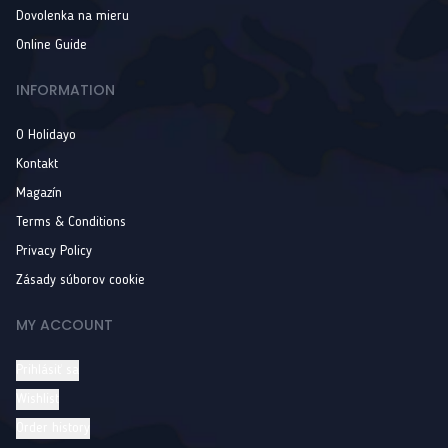
Dovolenka na mieru
Online Guide
INFORMATION
O Holidayo
Kontakt
Magazín
Terms & Conditions
Privacy Policy
Zásady súborov cookie
MY ACCOUNT
Prihlásiť sa
Wishlist
Order history