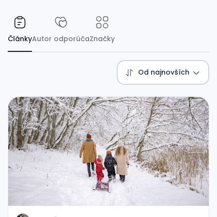
Články
Autor odporúča
Značky
Od najnovších