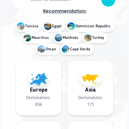
Recommendation:
Tunisia
Egypt
Dominican Republic
Mauritius
Maldives
Turkey
Oman
Cape Verde
Europe
Asia
Destionations:
Destionations:
856
173