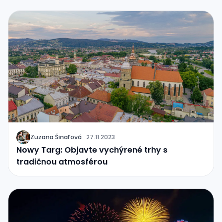
Zuzana
Šinaľová
·
27.11.2023
J
Nowy Targ: Objavte vychýrené trhy s
tradičnou atmosférou