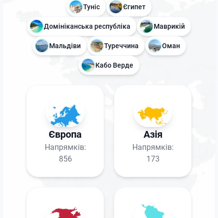
Туніс
Єгипет
Домініканська республіка
Маврикій
Мальдіви
Туреччина
Оман
Кабо Верде
Європа
Азія
Напрямків:
Напрямків:
856
173