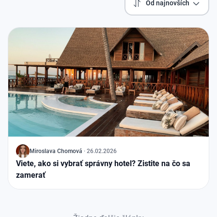
Od najnovších
J
Miroslava Chomová
·
26.02.2026
Viete, ako si vybrať správny hotel? Zistite na čo sa
zamerať