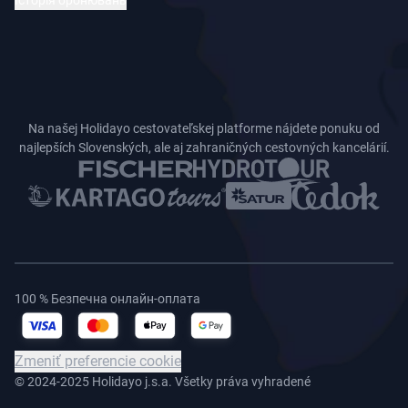
Історія бронювань
Na našej Holidayo cestovateľskej platforme nájdete ponuku od
najlepších Slovenských, ale aj zahraničných cestovných kancelárií.
100 % Безпечна онлайн-оплата
Zmeniť preferencie cookie
© 2024-2025 Holidayo j.s.a. Všetky práva vyhradené