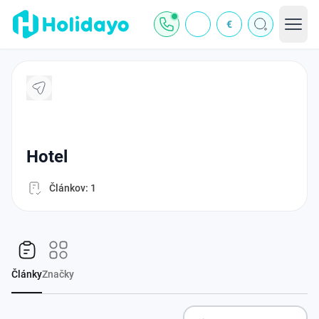
€
hotel
Článkov: 1
Články
Značky