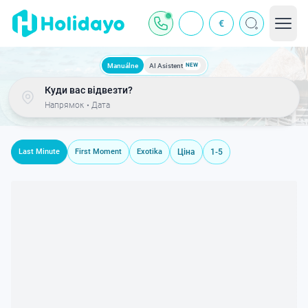
€
Manuálne
AI Asistent
NEW
Куди вас відвезти?
Напрямок
•
Дата
Last Minute
First Moment
Exotika
Ціна
1-5