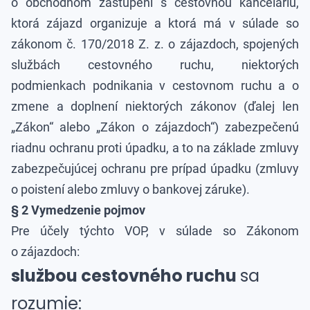
o obchodnom zastúpení s cestovnou kanceláriu,
ktorá zájazd organizuje a ktorá má v súlade so
zákonom č. 170/2018 Z. z. o zájazdoch, spojených
službách cestovného ruchu, niektorých
podmienkach podnikania v cestovnom ruchu a o
zmene a doplnení niektorých zákonov (ďalej len
„Zákon“ alebo „Zákon o zájazdoch“) zabezpečenú
riadnu ochranu proti úpadku, a to na základe zmluvy
zabezpečujúcej ochranu pre prípad úpadku (zmluvy
o poistení alebo zmluvy o bankovej záruke).
§ 2 Vymedzenie pojmov
Pre účely týchto VOP, v súlade so Zákonom
o zájazdoch:
službou cestovného ruchu
sa
rozumie: