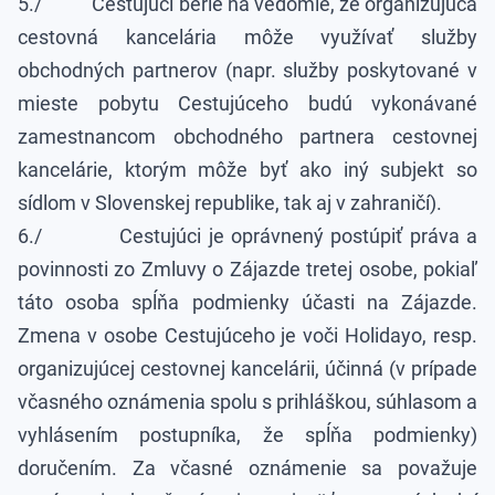
5./ Cestujúci berie na vedomie, že organizujúca
cestovná kancelária môže využívať služby
obchodných partnerov (napr. služby poskytované v
mieste pobytu Cestujúceho budú vykonávané
zamestnancom obchodného partnera cestovnej
kancelárie, ktorým môže byť ako iný subjekt so
sídlom v Slovenskej republike, tak aj v zahraničí).
6./ Cestujúci je oprávnený postúpiť práva a
povinnosti zo Zmluvy o Zájazde tretej osobe, pokiaľ
táto osoba spĺňa podmienky účasti na Zájazde.
Zmena v osobe Cestujúceho je voči Holidayo, resp.
organizujúcej cestovnej kancelárii, účinná (v prípade
včasného oznámenia spolu s prihláškou, súhlasom a
vyhlásením postupníka, že spĺňa podmienky)
doručením. Za včasné oznámenie sa považuje