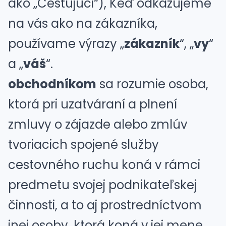
ako „Cestujúci“), Keď odkazujeme
na vás ako na zákazníka,
používame výrazy „
zákazník
“, „
vy
“
a „
váš
“.
obchodníkom
sa rozumie osoba,
ktorá pri uzatváraní a plnení
zmluvy o zájazde alebo zmlúv
tvoriacich spojené služby
cestovného ruchu koná v rámci
predmetu svojej podnikateľskej
činnosti, a to aj prostredníctvom
inej osoby, ktorá koná v jej mene