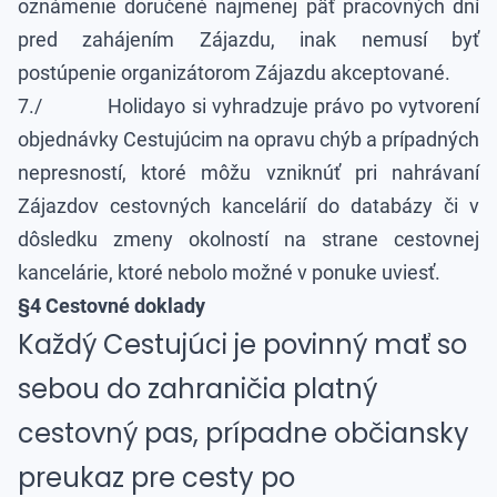
oznámenie doručené najmenej päť pracovných dní
pred zahájením Zájazdu, inak nemusí byť
postúpenie organizátorom Zájazdu akceptované.
7./ Holidayo si vyhradzuje právo po vytvorení
objednávky Cestujúcim na opravu chýb a prípadných
nepresností, ktoré môžu vzniknúť pri nahrávaní
Zájazdov cestovných kancelárií do databázy či v
dôsledku zmeny okolností na strane cestovnej
kancelárie, ktoré nebolo možné v ponuke uviesť.
§4 Cestovné doklady
Každý Cestujúci je povinný mať so
sebou do zahraničia platný
cestovný pas, prípadne občiansky
preukaz pre cesty po