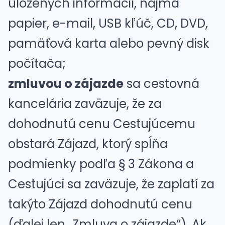
uložených informácií, najmä
papier, e-mail, USB kľúč, CD, DVD,
pamäťová karta alebo pevný disk
počítača;
zmluvou o zájazde
sa cestovná
kancelária zaväzuje, že za
dohodnutú cenu Cestujúcemu
obstará Zájazd, ktorý spĺňa
podmienky podľa § 3 Zákona a
Cestujúci sa zaväzuje, že zaplatí za
takýto Zájazd dohodnutú cenu
(ďalej len „Zmluva o zájazde“). Ak