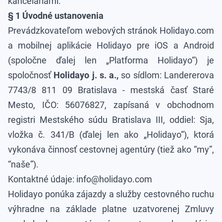
kanceláriami.
§ 1 Úvodné ustanovenia
Prevádzkovateľom webových stránok Holidayo.com
a mobilnej aplikácie Holidayo pre iOS a Android
(spoločne ďalej len „Platforma Holidayo“) je
spoločnosť
Holidayo j. s. a.,
so sídlom: Landererova
7743/8 811 09 Bratislava - mestská časť Staré
Mesto, IČO: 56076827, zapísaná v obchodnom
registri Mestského súdu Bratislava III, oddiel: Sja,
vložka č. 341/B (ďalej len ako „Holidayo“), ktorá
vykonáva činnosť cestovnej agentúry (tiež ako “my”,
“naše”).
Kontaktné údaje: info@holidayo.com
Holidayo ponúka zájazdy a služby cestovného ruchu
výhradne na základe platne uzatvorenej Zmluvy