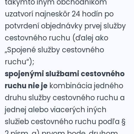
takýmto iným obchodníkom
uzatvorí najneskôr 24 hodín po
potvrdení objednávky prvej služby
cestovného ruchu (ďalej ako
„Spojené služby cestovného
ruchu“);
spojenými službami cestovného
ruchu nie je
kombinácia jedného
druhu služby cestovného ruchu a
jednej alebo viacerých iných
služieb cestovného ruchu podľa
§
2 písm. a) prvom bode
,
druhom