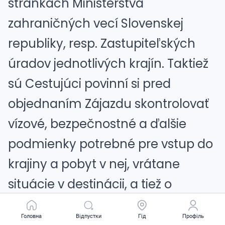
stránkach Ministerstva
zahraničných vecí Slovenskej
republiky, resp. Zastupiteľských
úradov jednotlivých krajín. Taktiež
sú Cestujúci povinní si pred
objednaním Zájazdu skontrolovať
vízové, bezpečnostné a ďalšie
podmienky potrebné pre vstup do
krajiny a pobyt v nej, vrátane
situácie v destinácii, a tiež o
zdravotných požiadavkách v
Головна
Головна
Відпустки
Відпустки
Гід
Гід
Профіль
Профіль
cieľovom mieste. Cestujúci inej