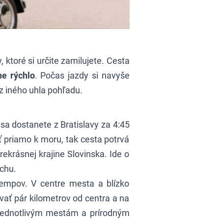
ktoré si určite zamilujete. Cesta
e rýchlo
. Počas jazdy si navyše
z iného uhla pohľadu.
sa dostanete z Bratislavy za 4:45
 priamo k moru, tak cesta potrvá
prekrásnej krajine Slovinska. Ide o
chu.
empov. V centre mesta a blízko
ovať pár kilometrov od centra a na
k jednotlivým mestám a prírodným