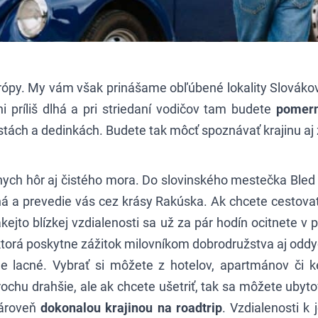
ópy. My vám však prinášame obľúbené lokality Slovákov, 
ni príliš dlhá a pri striedaní vodičov tam budete
pomern
tách a dedinkách. Budete tak môcť spoznávať krajinu aj 
tnych hôr aj čistého mora. Do slovinského mestečka
Bled
há a prevedie vás cez krásy Rakúska. Ak chcete cestovať
kejto blízkej vzdialenosti sa už za pár hodín ocitnete v 
ktorá poskytne zážitok milovníkom dobrodružstva aj oddy
e lacné. Vybrať si môžete z hotelov, apartmánov či k
rochu drahšie, ale ak chcete ušetriť, tak sa môžete ubyt
zároveň
dokonalou krajinou na roadtrip
. Vzdialenosti 