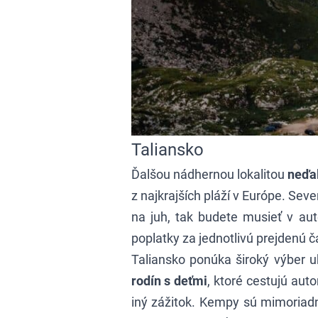
Taliansko
Ďalšou nádhernou lokalitou
neďa
z najkrajších pláží v Európe. Sev
na juh, tak budete musieť v aut
poplatky za jednotlivú prejdenú ča
Taliansko ponúka široký výber u
rodín s deťmi
, ktoré cestujú au
iný zážitok. Kempy sú mimoriadn