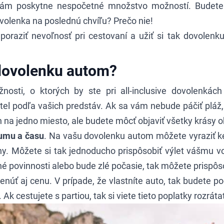
ám poskytne nespočetné množstvo možností. Budete 
ovolenka na poslednú chvíľu? Prečo nie!
 poraziť nevoľnosť pri cestovaní
a užiť si tak dovolenku
dovolenku autom?
sti, o ktorých by ste pri all-inclusive dovolenkách
tel podľa vašich predstáv. Ak sa vám nebude páčiť pláž
 na jedno miesto, ale budete môcť objaviť všetky krásy ok
tumu a času
. Na vašu dovolenku autom môžete vyraziť k
ny. Môžete si tak jednoducho prispôsobiť výlet vášmu vo
é povinnosti alebo bude zlé počasie, tak môžete prispôso
ť aj cenu. V prípade, že vlastníte auto, tak budete poča
 cestujete s partiou, tak si viete tieto poplatky rozrátať