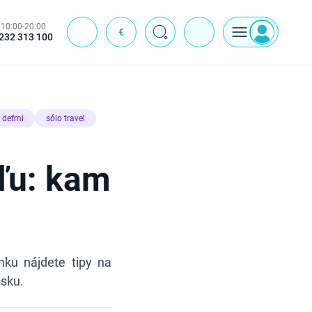
10:00-20:00
€
J
232 313 100
 deťmi
sólo travel
ľu: kam
nku nájdete tipy na
nsku.