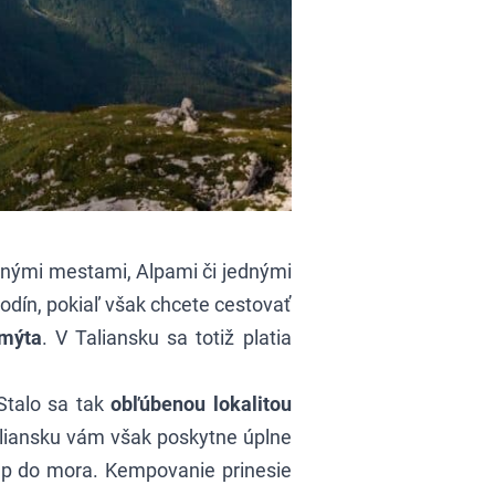
nými mestami, Alpami či jednými
hodín, pokiaľ však chcete cestovať
mýta
. V Taliansku sa totiž platia
Stalo sa tak
obľúbenou lokalitou
liansku
vám však poskytne úplne
tup do mora. Kempovanie prinesie