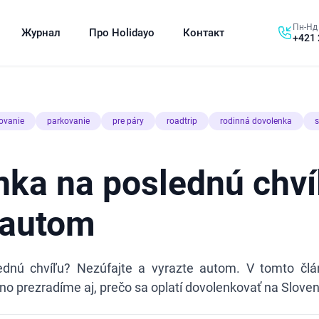
Пн-Нд 
Журнал
Про Holidayo
Контакт
+421 
tovanie
parkovanie
pre páry
roadtrip
rodinná dovolenka
s
nka na poslednú chví
 autom
dnú chvíľu? Nezúfajte a vyrazte autom. V tomto člá
, no prezradíme aj, prečo sa oplatí dovolenkovať na Slove