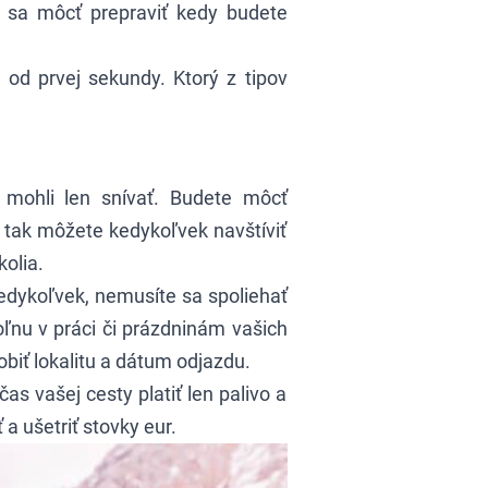
sa môcť prepraviť kedy budete
 od prvej sekundy. Ktorý z tipov
 mohli len snívať. Budete môcť
, tak môžete kedykoľvek navštíviť
olia.
edykoľvek, nemusíte sa spoliehať
ľnu v práci či prázdninám vašich
biť lokalitu a dátum odjazdu.
s vašej cesty platiť len palivo a
 a ušetriť stovky eur.