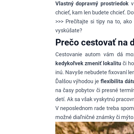
Vlastný dopravný prostriedok
v
chcieť, kam len budete chcieť. D
>>> Prečítajte si
tipy na to, ako
vyskúšate?
Prečo cestovať na 
Cestovanie autom vám dá možno
kedykoľvek zmeniť lokalitu
či ho
inú. Navyše nebudete fixovaní len
Ďalšou výhodou je
flexibilita dá
na časy pobytov či presné termí
detí. Ak sa však vyskytnú pracovn
V neposlednom rade treba spomenú
možné diaľničné známky či mýto. Ak