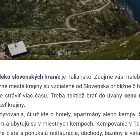
leko slovenských hraníc
je Taliansko. Zaujme vás maleb
erné mestá krajiny sú vzdialené od Slovenska približne 6 
e stráviť viac času. Treba taktiež brať do úvahy
cenu 
sť krajiny.
bytovania, či už ide o hotely, apartmány alebo kempy. 
tom a ubytujú sa v miestnych kempoch.
Kempovanie v Ta
e čisté a ponúkajú reštaurácie, obchody, bazény a vs