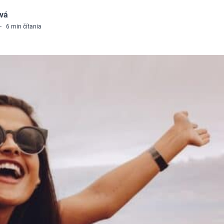
ová
·
6
min čítania