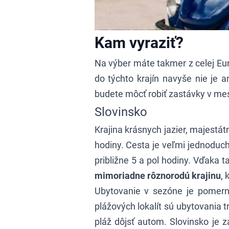
Kam vyraziť?
Na výber máte takmer z celej Eur
do týchto krajín navyše nie je a
budete môcť robiť zastávky v mes
Slovinsko
Krajina krásnych jazier, majestá
hodiny. Cesta je veľmi jednoduc
približne 5 a pol hodiny. Vďaka ta
mimoriadne rôznorodú krajinu
, 
Ubytovanie v sezóne je pomern
plážových lokalít sú ubytovania t
pláž dôjsť autom. Slovinsko je 