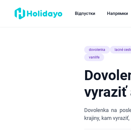
Відпустки
Напрямки
dovolenka
lacné ces
vanlife
Dovole
vyraziť
Dovolenka na posle
krajiny, kam vyraziť