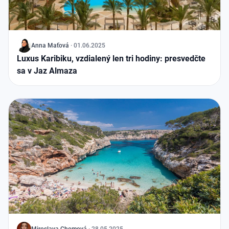
J
Anna Maťová
·
01.06.2025
Luxus Karibiku, vzdialený len tri hodiny: presvedčte
sa v Jaz Almaza