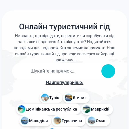
Онлайн туристичний гід
Не знаєте, що відвідати, пережити чи спробувати під
час ваших подорожей та відпусток? Надихайтеся
порадами для подорожей в окремих напрямках. Наш
онлайн туристичний гід проведе вас через найкращі
враження!
Найпопулярніше:
Туніс
Єгипет
Домініканська республіка
Маврикій
Мальдіви
Туреччина
Оман