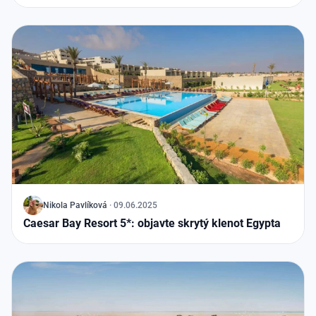
J
Nikola Pavlíková
·
09.06.2025
Caesar Bay Resort 5*: objavte skrytý klenot Egypta