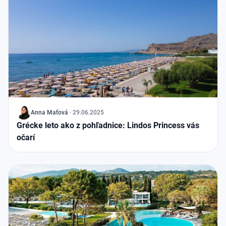
J
Anna Maťová
·
29.06.2025
Grécke leto ako z pohľadnice: Lindos Princess vás
očarí