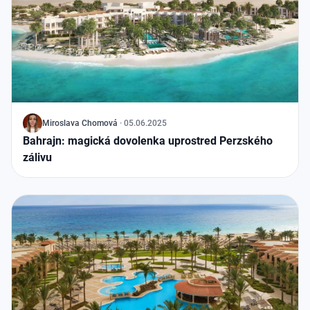
J
Miroslava Chomová
·
05.06.2025
Bahrajn: magická dovolenka uprostred Perzského
zálivu