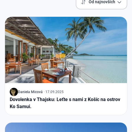
Od najnovších
J
Daniela Micová
·
17.09.2025
Dovolenka v Thajsku: Leťte s nami z Košíc na ostrov
Ko Samui.