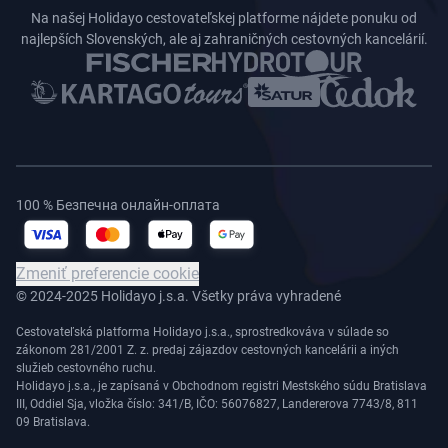
Na našej Holidayo cestovateľskej platforme nájdete ponuku od
najlepších Slovenských, ale aj zahraničných cestovných kancelárií.
100 % Безпечна онлайн-оплата
Zmeniť preferencie cookie
© 2024-2025 Holidayo j.s.a. Všetky práva vyhradené
Cestovateľská platforma Holidayo j.s.a., sprostredkováva v súlade so
zákonom 281/2001 Z. z. predaj zájazdov cestovných kancelárii a iných
služieb cestovného ruchu.
Holidayo j.s.a., je zapísaná v Obchodnom registri Mestského súdu Bratislava
III, Oddiel Sja, vložka číslo: 341/B, IČO: 56076827, Landererova 7743/8, 811
09 Bratislava.