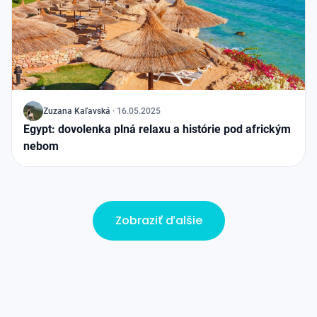
J
Zuzana Kaľavská
·
16.05.2025
Egypt: dovolenka plná relaxu a histórie pod africkým
nebom
Zobraziť ďalšie