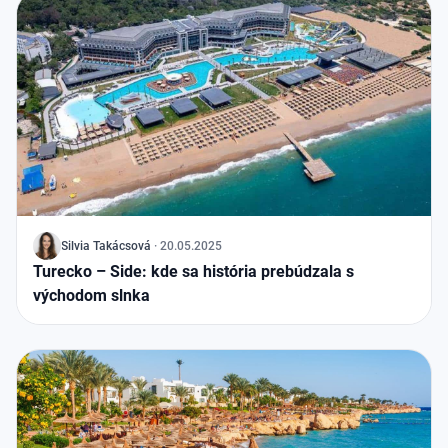
J
Silvia Takácsová
·
20.05.2025
Turecko – Side: kde sa história prebúdzala s
východom slnka