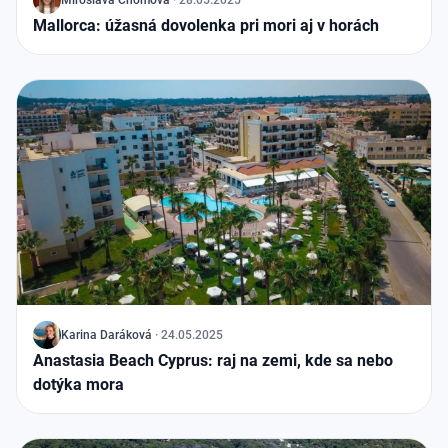
J
Miroslava Chomová
·
28.05.2025
Mallorca: úžasná dovolenka pri mori aj v horách
J
Karina Daráková
·
24.05.2025
Anastasia Beach Cyprus: raj na zemi, kde sa nebo
dotýka mora