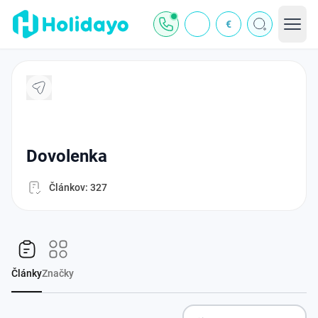
€
dovolenka
Článkov: 327
Články
Značky