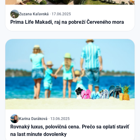
J
Zuzana Kaľavská
·
17.06.2025
Prima Life Makadi, raj na pobreží Červeného mora
J
Karina Daráková
·
13.06.2025
Rovnaký luxus, polovičná cena. Prečo sa oplatí staviť
na last minute dovolenky