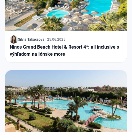
J
Silvia Takácsová
·
25.06.2025
Ninos Grand Beach Hotel & Resort 4*: all inclusive s
výhľadom na Iónske more