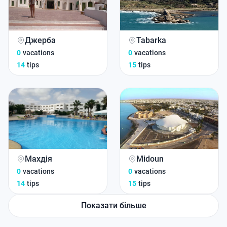
Джерба
Tabarka
0
vacations
0
vacations
14
tips
15
tips
Махдія
Midoun
0
vacations
0
vacations
14
tips
15
tips
Показати більше