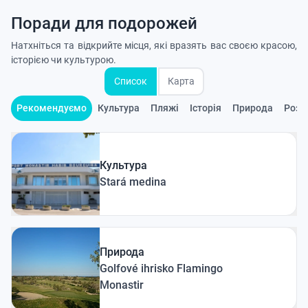
Поради для подорожей
Натхніться та відкрийте місця, які вразять вас своєю красою,
історією чи культурою.
Список
Карта
Рекомендуємо
Культура
Пляжі
Історія
Природа
Розв
Культура
Stará medina
Природа
Golfové ihrisko Flamingo
Monastir