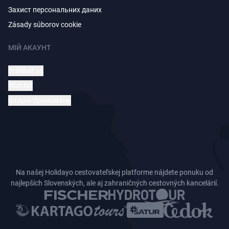
Захист персональних даних
Zásady súborov cookie
МІЙ АКАУНТ
Prihlásiť sa
Wishlist
Історія бронювань
Na našej Holidayo cestovateľskej platforme nájdete ponuku od
najlepších Slovenských, ale aj zahraničných cestovných kancelárií.