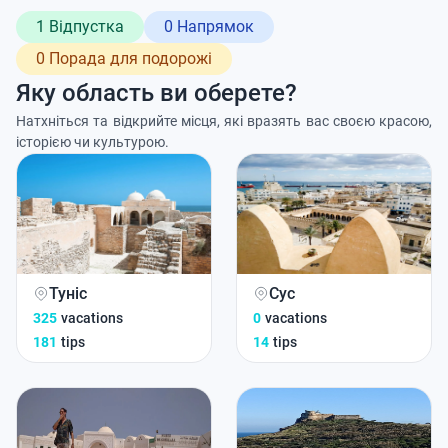
1 Відпустка
0 Напрямок
0 Порада для подорожі
Яку область ви оберете?
Натхніться та відкрийте місця, які вразять вас своєю красою,
історією чи культурою.
Туніс
Сус
325
vacations
0
vacations
181
tips
14
tips