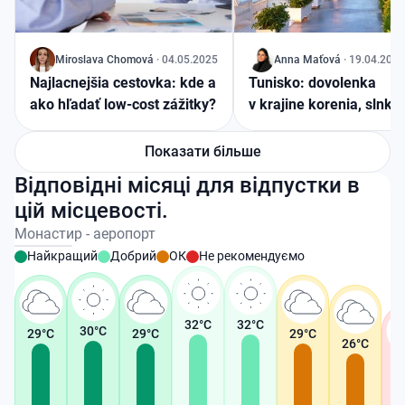
J
Miroslava
Chomová
·
04.05.2025
J
Anna
Maťová
·
19.04.2025
Najlacnejšia cestovka: kde a
Tunisko: dovolenka
ako hľadať low-cost zážitky?
v krajine korenia, slnka
a zlatých pláží
Показати більше
Відповідні місяці для відпустки в
цій місцевості.
Монастир - аеропорт
Найкращий
Добрий
ОК
Не рекомендуємо
32
°C
32
°C
30
°C
29
°C
29
°C
29
°C
26
°C
2