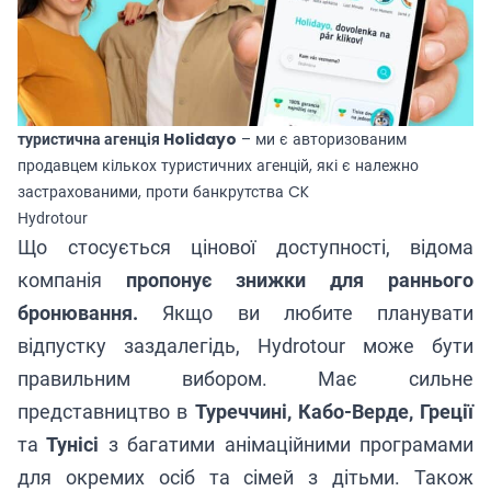
туристична агенція Holidayo
– ми є авторизованим
продавцем кількох туристичних агенцій, які є належно
застрахованими, проти банкрутства CK
Hydrotour
Що стосується цінової доступності, відома
компанія
пропонує знижки для раннього
бронювання.
Якщо ви любите планувати
відпустку заздалегідь, Hydrotour може бути
правильним вибором. Має сильне
представництво в
Туреччині, Кабо-Верде, Греції
та
Тунісі
з багатими анімаційними програмами
для окремих осіб та сімей з дітьми. Також