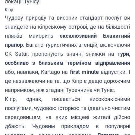
локації Тунісу.
Кіпр
Чудову природу та високий стандарт послуг ви
знайдете на кіпрському острові, де на більшості
пляжів майорить
ексклюзивний Блакитний
прапор.
Багато туристичних агенцій, включаючи
CK Satur, пропонують значні знижки на
тури,
особливо з близьким терміном відправлення
або, навпаки, Kartago на
first minute
відпустки. І
це незважаючи на те, що Кіпр є дещо дорожчим
напрямком, ніж згадані Туреччина чи Туніс.
Кіпр, однак, пишається високоякісними
послугами, чудовою історією та ідеально чистим
середовищем, на яких місцеві жителі дійсно
дбають. Чудовим прикладом є популярні