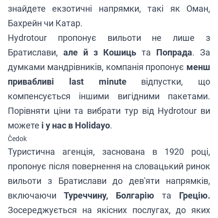
знайдете екзотичні напрямки, такі як Оман,
Бахрейн чи Катар.
Hydrotour пропонує вильоти не лише з
Братислави,
але й з Кошиць
та
Попрада
. За
думками мандрівників, компанія пропонує
менш
привабливі last minute
відпустки, що
компенсується іншими вигідними пакетами.
Порівняти ціни та вибрати тур від Hydrotour ви
можете
і у нас в Holidayo
.
Čedok
Туристична агенція, заснована в 1920 році,
пропонує після повернення на словацький ринок
вильоти з Братислави до дев'яти напрямків,
включаючи
Туреччину, Болгарію
та
Грецію.
Зосереджується на якісних послугах, до яких