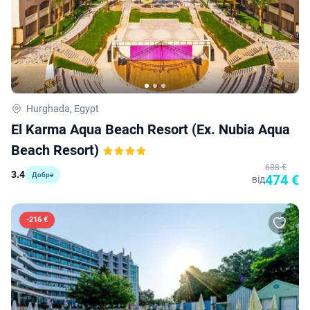
Hurghada, Egypt
El Karma Aqua Beach Resort (ex. Nubia Aqua
Beach Resort)
688 €
3.4
Добре
474 €
від
-
216 €