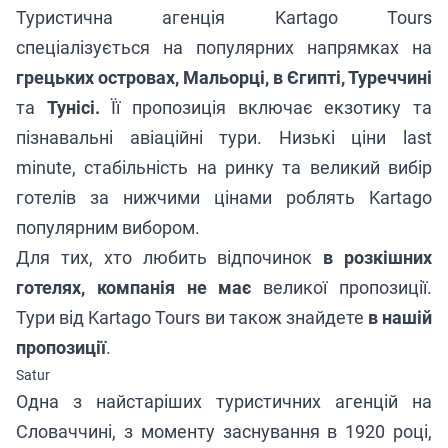
Туристична агенція Kartago Tours
спеціалізується на популярних напрямках на
грецьких островах, Мальорці, в Єгипті, Туреччині
та
Тунісі.
Її пропозиція включає екзотику та
пізнавальні авіаційні тури. Низькі ціни last
minute, стабільність на ринку та великий вибір
готелів за нижчими цінами роблять Kartago
популярним вибором.
Для тих, хто любить відпочинок
в розкішних
готелях, компанія не має
великої пропозиції.
Тури від Kartago Tours ви також знайдете
в нашій
пропозиції
.
Satur
Одна з найстаріших туристичних агенцій на
Словаччині, з моменту заснування в 1920 році,