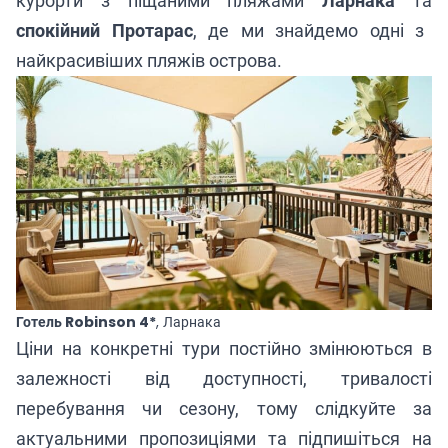
курорти з піщаними пляжами
Ларнака
та
спокійний Протарас
, де ми знайдемо одні з
найкрасивіших пляжів острова.
Готель Robinson 4*
, Ларнака
Ціни на конкретні тури постійно змінюються в
залежності від доступності, тривалості
перебування чи сезону, тому слідкуйте за
актуальними пропозиціями та підпишіться на