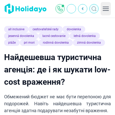
€
all inclusive
cestovateľské rady
dovolenka
jesenná dovolenka
lacné cestovanie
letná dovolenka
pláže
pri mori
rodinná dovolenka
zimná dovolenka
Найдешевша туристична
агенція: де і як шукати low-
cost враження?
Обмежений бюджет не має бути перепоною для
подорожей. Навіть найдешевша туристична
агенція здатна подарувати незабутні враження.