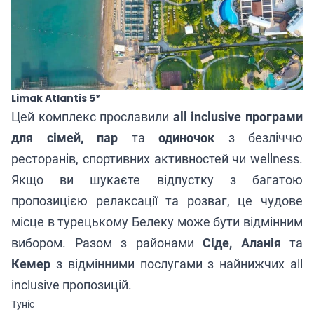
Limak Atlantis 5*
Цей комплекс прославили
all inclusive програми
для сімей, пар
та
одиночок
з безліччю
ресторанів, спортивних активностей чи wellness.
Якщо ви шукаєте відпустку з багатою
пропозицією релаксації та розваг, це чудове
місце в турецькому Белеку може бути відмінним
вибором. Разом з районами
Сіде, Аланія
та
Кемер
з відмінними послугами з найнижчих all
inclusive пропозицій.
Туніс