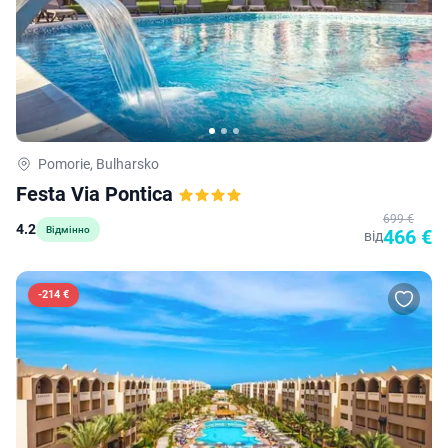
Pomorie, Bulharsko
Festa Via Pontica
699 €
4.2
Відмінно
466 €
від
-
214 €