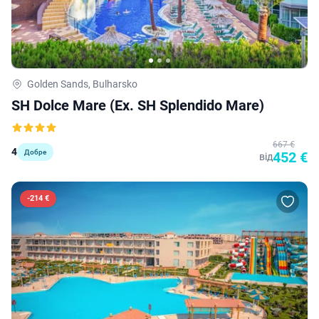
Golden Sands, Bulharsko
SH Dolce Mare (ex. SH Splendido Mare)
667 €
4
Добре
452 €
від
-
214 €