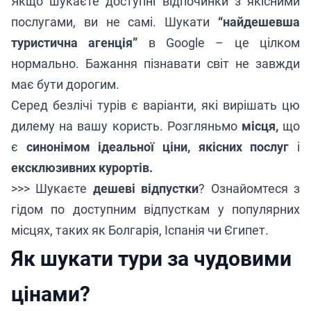
Якщо шукаєте доступні відпочинки з якісними
послугами, ви не самі. Шукати
“найдешевша
туристична агенція”
в Google – це цілком
нормально. Бажання пізнавати світ не завжди
має бути дорогим.
Серед безлічі турів є варіанти, які вирішать цю
дилему на вашу користь. Розгляньмо
місця,
що
є
синонімом ідеальної ціни, якісних послуг
і
ексклюзивних курортів.
>>> Шукаєте
дешеві відпустки
? Ознайомтеся з
гідом по доступним відпусткам у популярних
місцях, таких як Болгарія, Іспанія чи Єгипет.
Як шукати тури за чудовими
цінами?