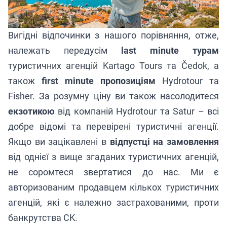
Вигідні відпочинки з нашого порівняння, отже,
належать передусім
last minute турам
туристичних агенцій
Kartago Tours та Čedok, а
також
first minute пропозиціям
Hydrotour та
Fisher. За розумну ціну ви також насолодитеся
екзотикою
від компаній Hydrotour та Satur – всі
добре відомі та перевірені туристичні агенції.
Якщо ви зацікавлені в
відпустці на замовлення
від однієї з вище згаданих туристичних агенцій,
не соромтеся звертатися до нас. Ми є
авторизованим продавцем кількох туристичних
агенцій, які є належно застрахованими, проти
банкрутства CK.