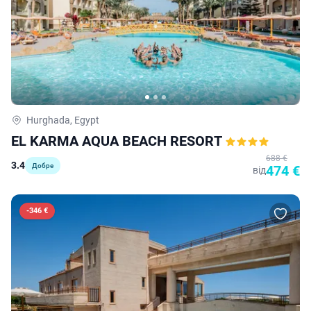
Hurghada, Egypt
EL KARMA AQUA BEACH RESORT
688 €
3.4
Добре
474 €
від
-
346 €