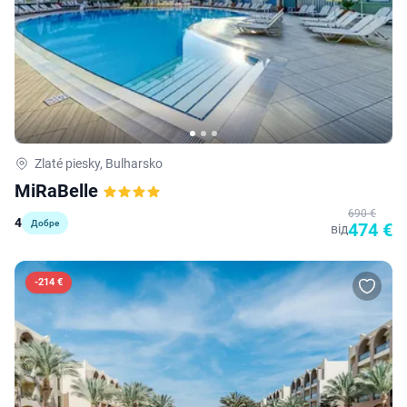
Zlaté piesky, Bulharsko
MiRaBelle
690 €
4
Добре
474 €
від
-
214 €