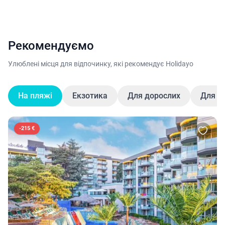
Рекомендуємо
Улюблені місця для відпочинку, які рекомендує Holidayo
На пляжі
Екзотика
Для дорослих
Для д
-
215 €