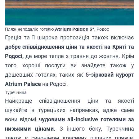
Пляж неподалік готелю
Atrium Palace 5*
, Родос
Греція та її широка пропозиція також включає
добре співвідношення ціни та якості на Криті та
Родосі,
де море тепле з травня до жовтня. Крім
того, хороші послуги ви знайдете також у
дешевших готелях, таких як
5-зірковий курорт
Atrium Palace
на Родосі.
Туреччина
Найкраще співвідношення ціни та якості
шукайте в турецьких напрямках, адже саме
вони відомі
чудовими all-inclusive готелями за
низькими цінами.
З іншого боку, Туреччина
також є синонімом красивих піщаних пляжів,