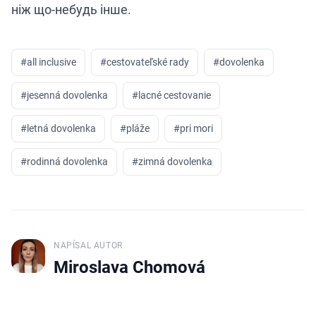
ніж що-небудь інше.
#
all inclusive
#
cestovateľské rady
#
dovolenka
#
jesenná dovolenka
#
lacné cestovanie
#
letná dovolenka
#
pláže
#
pri mori
#
rodinná dovolenka
#
zimná dovolenka
NAPÍSAL AUTOR
J
Miroslava Chomová