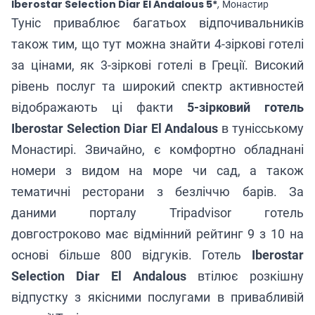
Iberostar Selection Diar El Andalous 5*
, Монастир
Туніс приваблює багатьох відпочивальників
також тим, що тут можна знайти 4-зіркові готелі
за цінами, як 3-зіркові готелі в Греції. Високий
рівень послуг та широкий спектр активностей
відображають ці факти
5-зірковий готель
Iberostar Selection Diar El Andalous
в тунісському
Монастирі. Звичайно, є комфортно обладнані
номери з видом на море чи сад, а також
тематичні ресторани з безліччю барів. За
даними порталу
Tripadvisor готель
довгостроково має відмінний рейтинг 9 з 10
на
основі більше 800 відгуків. Готель
Iberostar
Selection Diar El Andalous
втілює розкішну
відпустку з якісними послугами в привабливій