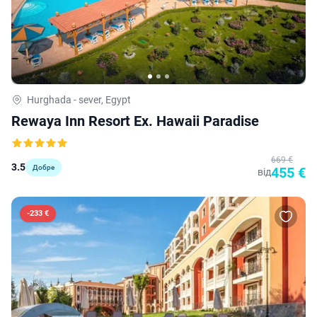
Hurghada - sever, Egypt
Rewaya Inn Resort Ex. Hawaii Paradise
669 €
3.5
Добре
455 €
від
-
233 €