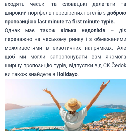
входять чеські та словацькі делегати та
широкий портфель перевірених готелів з
доброю
пропозицією last minute
та
first minute турів.
Однак має також
кілька недоліків
– діє
переважно на чеському ринку і з обмеженими
можливостями в екзотичних напрямках. Але
щоб ми могли запропонувати вам якомога
ширшу пропозицію турів, відпустки від CK Čedok
ви також знайдете в
Holidayo
.