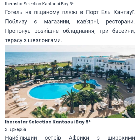
Iberostar Selection Kantaoui Bay 5*
Готель на
піщаному пляжі
в Порт Ель Кантауї.
Поблизу є магазини, кав'ярні, ресторани.
Пропонує розкішне обладнання, три басейни,
терасу з шезлонгами.
Iberostar Selection Kantaoui Bay 5*
3. Джерба
Найбільший острів Африки з широкими