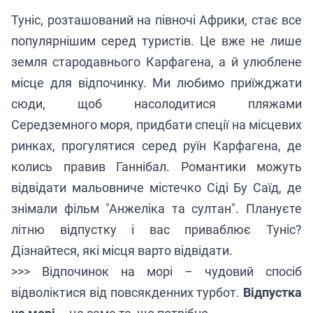
Туніс, розташований на півночі Африки, стає все
популярнішим серед туристів. Це вже не лише
земля стародавнього Карфагена, а й улюблене
місце для відпочинку. Ми любимо приїжджати
сюди, щоб насолодитися пляжами
Середземного моря, придбати спеції на місцевих
ринках, прогулятися серед руїн Карфагена, де
колись правив Ганнібал. Романтики можуть
відвідати мальовниче містечко Сіді Бу Саїд, де
знімали фільм "Анжеліка та султан". Плануєте
літню відпустку і вас приваблює Туніс?
Дізнайтеся, які місця варто відвідати.
>>> Відпочинок на морі – чудовий спосіб
відволіктися від повсякденних турбот.
Відпустка