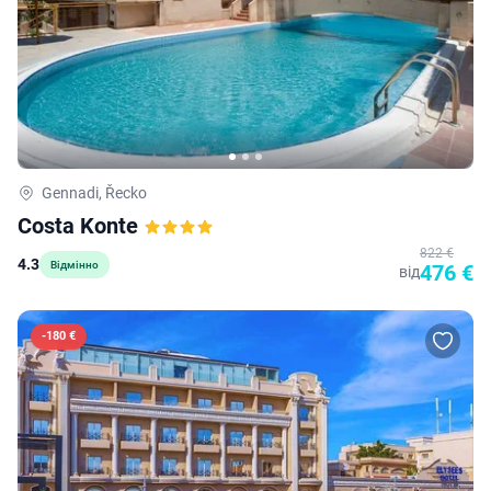
Gennadi, Řecko
Costa Konte
822 €
4.3
Відмінно
476 €
від
-
180 €