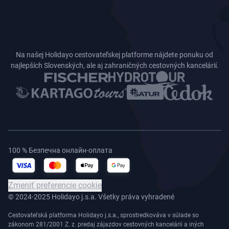
Na našej Holidayo cestovateľskej platforme nájdete ponuku od
najlepších Slovenských, ale aj zahraničných cestovných kancelárií.
100 % Безпечна онлайн-оплата
Zmeniť preferencie cookie
© 2024-2025 Holidayo j.s.a. Všetky práva vyhradené
Cestovateľská platforma Holidayo j.s.a., sprostredkováva v súlade so
zákonom 281/2001 Z. z. predaj zájazdov cestovných kancelárii a iných