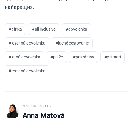
найкращих.
#
afrika
#
all inclusive
#
dovolenka
#
jesenná dovolenka
#
lacné cestovanie
#
letná dovolenka
#
pláže
#
prázdniny
#
pri mori
#
rodinná dovolenka
NAPÍSAL AUTOR
J
Anna Maťová