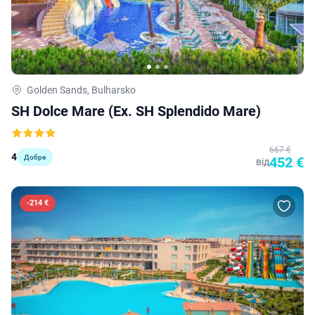
Golden Sands, Bulharsko
SH Dolce Mare (ex. SH Splendido Mare)
667 €
4
Добре
452 €
від
-
214 €