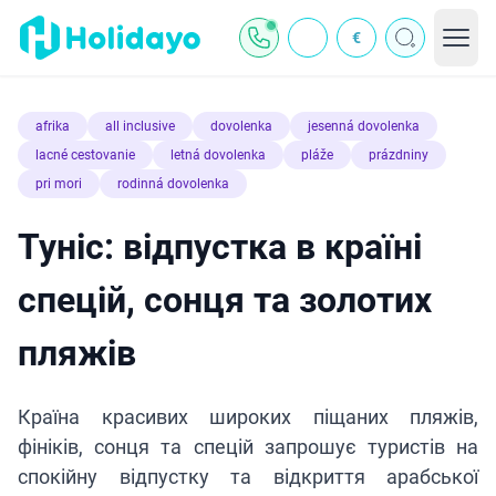
€
afrika
all inclusive
dovolenka
jesenná dovolenka
lacné cestovanie
letná dovolenka
pláže
prázdniny
pri mori
rodinná dovolenka
Туніс: відпустка в країні
спецій, сонця та золотих
пляжів
Країна красивих широких піщаних пляжів,
фініків, сонця та спецій запрошує туристів на
спокійну відпустку та відкриття арабської