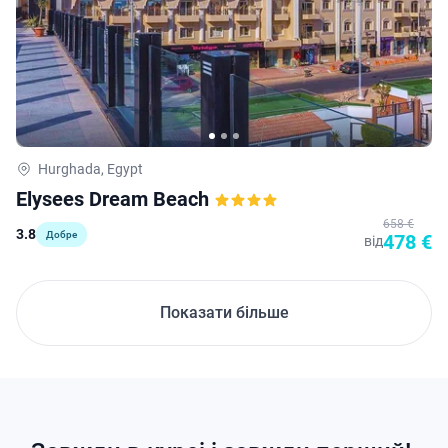
Hurghada, Egypt
Elysees Dream Beach
658 €
3.8
Добре
478 €
від
Показати більше