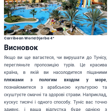
Carribean World Djerba 4*
Висновок
Якщо ви ще вагаєтеся, чи вирушати до Тунісу,
перегляньте пропозицію
турів
. Це красива
країна, в якій ви насолодитеся піщаними
пляжами з пологим входом у море
,
познайомитеся з арабською культурою та
скуштуєте смачні та здорові страви. Наприклад,
кускус тисячі і одного способу. Туніс вас точно
здивує, і ваша відпустка буде однією з