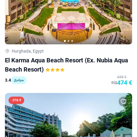
Hurghada, Egypt
El Karma Aqua Beach Resort (ex. Nubia Aqua
Beach Resort)
688 €
3.4
Добре
474 €
від
-
216 €