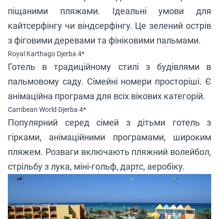
піщаними пляжами. Ідеальні умови для
кайтсерфінгу чи віндсерфінгу. Це зелений острів
з фіговими деревами та фініковими пальмами.
Royal Karthago Djerba 4*
Готель
в традиційному стилі з будівлями в
пальмовому саду. Сімейні номери просторіші. Є
анімаційна програма для всіх вікових категорій.
Carribean World Djerba 4*
Популярний серед сімей з дітьми
готель
з
гірками, анімаційними програмами, широким
пляжем. Розваги включають пляжний волейбол,
стрільбу з лука, міні-гольф, дартс, аеробіку.