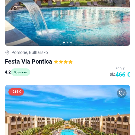
Pomorie, Bulharsko
Festa Via Pontica
699 €
4.2
Відмінно
466 €
від
-
214 €