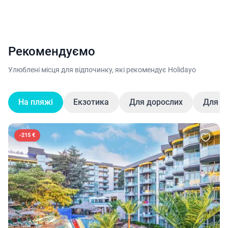
Рекомендуємо
Улюблені місця для відпочинку, які рекомендує Holidayo
На пляжі
Екзотика
Для дорослих
Для д
-
215 €