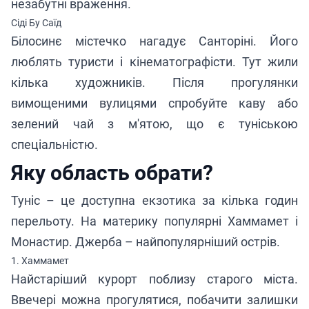
незабутні враження.
Сіді Бу Саїд
Білосинє містечко нагадує Санторіні. Його
люблять туристи і кінематографісти. Тут жили
кілька художників. Після прогулянки
вимощеними вулицями спробуйте каву або
зелений чай з м'ятою, що є туніською
спеціальністю.
Яку область обрати?
Туніс – це доступна екзотика за кілька годин
перельоту. На материку популярні Хаммамет і
Монастир. Джерба – найпопулярніший острів.
1. Хаммамет
Найстаріший курорт поблизу старого міста.
Ввечері можна прогулятися, побачити залишки