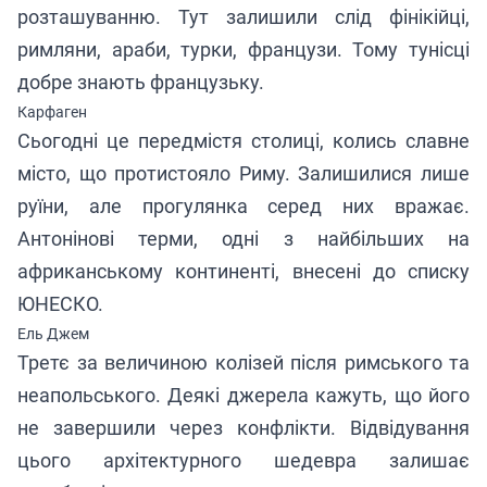
розташуванню. Тут залишили слід фінікійці,
римляни, араби, турки, французи. Тому тунісці
добре знають французьку.
Карфаген
Сьогодні це передмістя столиці, колись славне
місто, що протистояло Риму. Залишилися лише
руїни, але прогулянка серед них вражає.
Антонінові терми, одні з найбільших на
африканському континенті, внесені до списку
ЮНЕСКО.
Ель Джем
Третє за величиною колізей після римського та
неапольського. Деякі джерела кажуть, що його
не завершили через конфлікти. Відвідування
цього архітектурного шедевра залишає