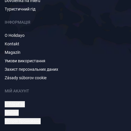
Dovolenka na mieru
Туристичний гід
ІНФОРМАЦІЯ
O Holidayo
Kontakt
Magazín
Умови використання
Захист персональних даних
Zásady súborov cookie
МІЙ АКАУНТ
Prihlásiť sa
Wishlist
Історія бронювань