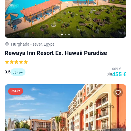
Hurghada - sever, Egypt
Rewaya Inn Resort Ex. Hawaii Paradise
669 €
3.5
Добре
455 €
від
-
233 €