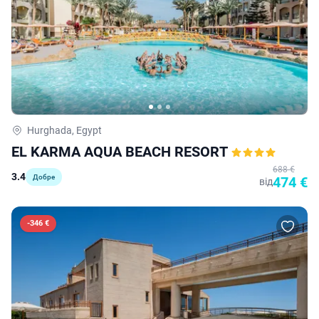
Hurghada, Egypt
EL KARMA AQUA BEACH RESORT
688 €
3.4
Добре
474 €
від
-
346 €