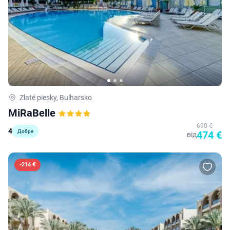
Zlaté piesky, Bulharsko
MiRaBelle
690 €
4
Добре
474 €
від
-
214 €