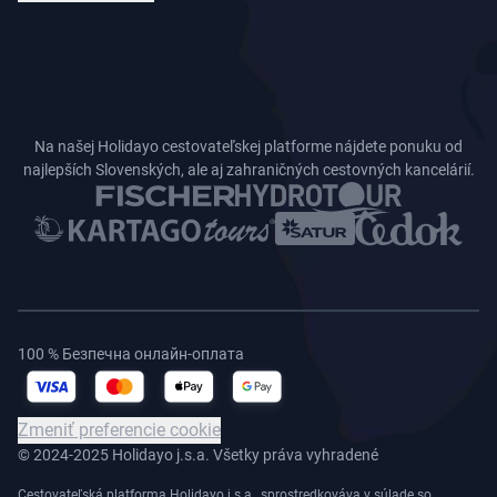
Na našej Holidayo cestovateľskej platforme nájdete ponuku od
najlepších Slovenských, ale aj zahraničných cestovných kancelárií.
100 % Безпечна онлайн-оплата
Zmeniť preferencie cookie
© 2024-2025 Holidayo j.s.a. Všetky práva vyhradené
Cestovateľská platforma Holidayo j.s.a., sprostredkováva v súlade so