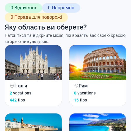
0 Відпустка
0 Напрямок
0 Порада для подорожі
Яку область ви оберете?
Натхніться та відкрийте місця, які вразять вас своєю красою,
історією чи культурою.
Італія
Рим
2
vacations
0
vacations
442
tips
15
tips