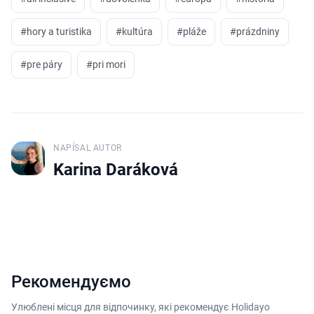
#
hory a turistika
#
kultúra
#
pláže
#
prázdniny
#
pre páry
#
pri mori
NAPÍSAL AUTOR
J
Karina Daráková
Рекомендуємо
Улюблені місця для відпочинку, які рекомендує Holidayo