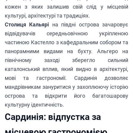
кожен з яких залишив свій слід у місцевій
культурі, архітектурі та традиціях.
Столиця Кальярі
на півдні острова зачаровує
відвідувачів середньовічною укріпленою
частиною Кастелло з кафедральним собором та
панорамними видами на бухту. Альгеро на
північному заході зберегло сильний
каталонський вплив, який видно в архітектурі,
мові та гастрономії. Сардинія дозволяє
мандрівникам зануритися у захоплюючу історію
острова та відкрити його багатошарову
культурну ідентичність.
Сардинія: відпустка за
місцевою гастрономією