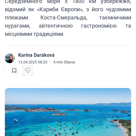
Середземного моря з 1800 км узбережжя,
відомий як «Кариби Європи», з його чудовими
пляжами Коста-Смеральда, таємничими
нурагами, автентичною гастрономією та
місцевими традиціями.
Karina Daráková
J
13.04.2025 08:25
·
6
min čítania