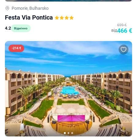
Pomorie, Bulharsko
Festa Via Pontica
699 €
4.2
Відмінно
466 €
від
-
214 €