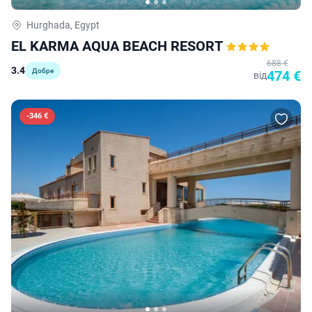
Hurghada, Egypt
EL KARMA AQUA BEACH RESORT
688 €
3.4
Добре
474 €
від
-
346 €