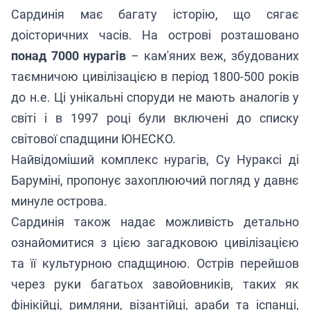
Сардинія має багату історію, що сягає
доісторичних часів. На острові розташовано
понад 7000 нурагів
– кам'яних веж, збудованих
таємничою цивілізацією в період 1800-500 років
до н.е. Ці унікальні споруди не мають аналогів у
світі і в 1997 році були включені до списку
світової спадщини ЮНЕСКО.
Найвідоміший комплекс нурагів, Су Нураксі ді
Баруміні, пропонує захоплюючий погляд у давнє
минуле острова.
Сардинія також надає можливість детально
ознайомитися з цією загадковою цивілізацією
та її культурною спадщиною. Острів перейшов
через руки багатьох завойовників, таких як
фінікійці, римляни, візантійці, араби та іспанці,