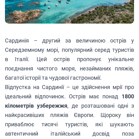
Сардинія – другий за величиною острів у
Середземному морі, популярний серед туристів
в Італії. Цей острів пропонує унікальне
поєднання чистого моря, незайманих пляжів,
багатої історії та чудової гастрономії.
Відпустка на Сардинії – це здійснення мрії про
ідеальний відпочинок. Острів має понад
1800
кілометрів узбережжя
, де розташовані одні з
найкрасивіших пляжів Європи. Щороку він
приваблює тисячі туристів, які шукають
автентичний італійський досвід поза