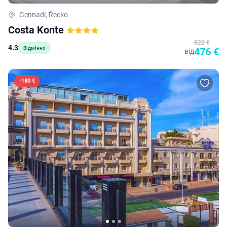
Gennadi, Řecko
Costa Konte
822 €
4.3
Відмінно
476 €
від
-
180 €