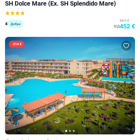
SH Dolce Mare (ex. SH Splendido Mare)
667 €
4
Добре
452 €
від
-
214 €