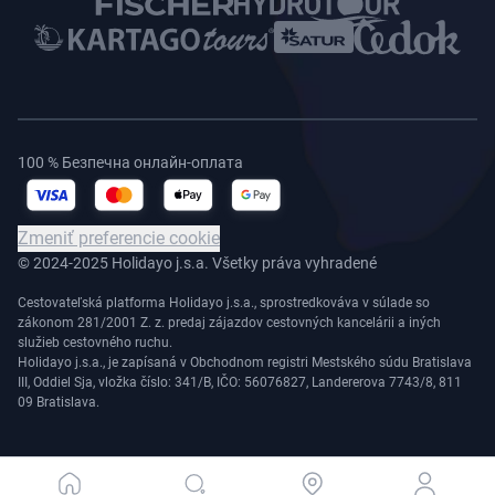
100 % Безпечна онлайн-оплата
Zmeniť preferencie cookie
© 2024-2025 Holidayo j.s.a. Všetky práva vyhradené
Cestovateľská platforma Holidayo j.s.a., sprostredkováva v súlade so
zákonom 281/2001 Z. z. predaj zájazdov cestovných kancelárii a iných
služieb cestovného ruchu.
Holidayo j.s.a., je zapísaná v Obchodnom registri Mestského súdu Bratislava
III, Oddiel Sja, vložka číslo: 341/B, IČO: 56076827, Landererova 7743/8, 811
09 Bratislava.