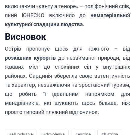
включаючи «канту а теноре» – поліфонічний спів,
який ЮНЕСКО включило до
нематеріальної
культурної спадщини людства.
Висновок
Острів пропонує щось для кожного – від
розкішних курортів
до незайманої природи, від
жвавих міст до спокійних сіл у внутрішніх
районах. Сардинія зберегла свою автентичність
та характер, незважаючи на зростаючий туризм,
що робить її ідеальним напрямком для
мандрівників, які шукають щось більше, ніж
просто типовий пляжний відпочинок.
#
all inclusive
#
dovolenka
#
európa
#
história