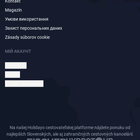
Kontakt
Magazín
Умови використання
Захист персональних даних
Zásady súborov cookie
МІЙ АКАУНТ
Prihlásiť sa
Wishlist
Історія бронювань
Na našej Holidayo cestovateľskej platforme nájdete ponuku od
najlepších Slovenských, ale aj zahraničných cestovných kancelárií.