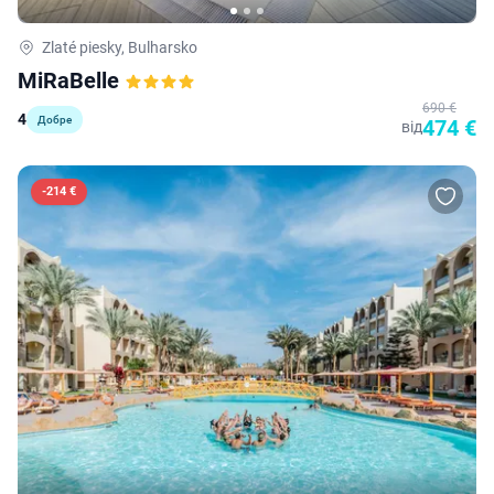
Zlaté piesky, Bulharsko
MiRaBelle
690 €
4
Добре
474 €
від
-
214 €