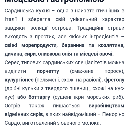
Сардинська кухня – одна з найавтентичніших в
Італії і зберегла свій унікальний характер
завдяки ізоляції острова. Традиційні страви
виходять з простих, але якісних інгредієнтів –
свіжі морепродукти, баранина та козлятина,
дичина, сири, оливкова олія та місцеві овочі.
Серед типових сардинських спеціалітетів можна
виділити
порчетту
(смажене порося),
кулургіонес
(пельмені, схожі на равіолі),
фреголу
(дрібні кульки з твердого пшениці, схожі на кус-
кус) або
боттаргу
(сушені ікри морських риб).
Острів також пишається
виробництвом
відмінних сирів
, з яких найвідоміший – Пекоріно
Сардо, виготовлений з овечого молока.