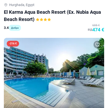
Hurghada, Egypt
El Karma Aqua Beach Resort (ex. Nubia Aqua
Beach Resort)
688 €
3.4
Добре
474 €
від
-
216 €