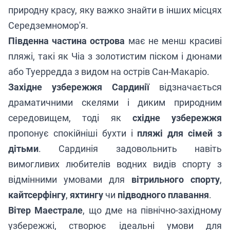
природну красу, яку важко знайти в інших місцях
Середземномор'я.
Південна частина острова
має не менш красиві
пляжі, такі як Чіа з золотистим піском і дюнами
або Туерредда з видом на острів Сан-Макаріо.
Західне узбережжя Сардинії
відзначається
драматичними скелями і диким природним
середовищем, тоді як
східне узбережжя
пропонує спокійніші бухти і
пляжі для сімей з
дітьми
. Сардинія задовольнить навіть
вимогливих любителів водних видів спорту з
відмінними умовами для
вітрильного спорту
,
кайтсерфінгу
,
яхтингу
чи
підводного плавання
.
Вітер Маестрале
, що дме на північно-західному
узбережжі, створює ідеальні умови для