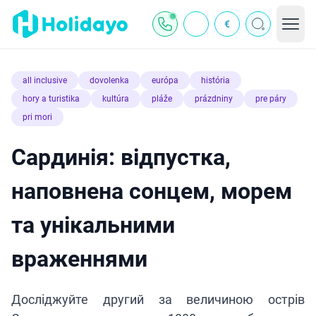
€
all inclusive
dovolenka
európa
história
hory a turistika
kultúra
pláže
prázdniny
pre páry
pri mori
Сардинія: відпустка,
наповнена сонцем, морем
та унікальними
враженнями
Досліджуйте другий за величиною острів