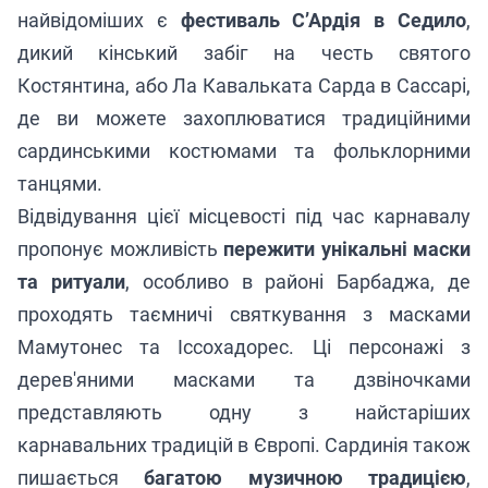
найвідоміших є
фестиваль С’Ардія в Седило
,
дикий кінський забіг на честь святого
Костянтина, або Ла Кавальката Сарда в Сассарі,
де ви можете захоплюватися традиційними
сардинськими костюмами та фольклорними
танцями.
Відвідування цієї місцевості під час карнавалу
пропонує можливість
пережити унікальні маски
та ритуали
, особливо в районі Барбаджа, де
проходять таємничі святкування з масками
Мамутонес та Іссохадорес. Ці персонажі з
дерев'яними масками та дзвіночками
представляють одну з найстаріших
карнавальних традицій в Європі. Сардинія також
пишається
багатою музичною традицією
,