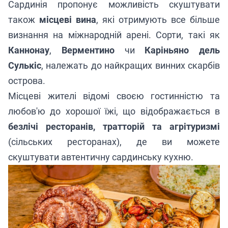
Сардинія пропонує можливість скуштувати
також
місцеві вина
, які отримують все більше
визнання на міжнародній арені. Сорти, такі як
Каннонау
,
Верментино
чи
Каріньяно
дель
Сулькіс
, належать до найкращих винних скарбів
острова.
Місцеві жителі відомі своєю гостинністю та
любов'ю до хорошої їжі, що відображається в
безлічі ресторанів, тратторій та агрітуризмі
(сільських ресторанах), де ви можете
скуштувати автентичну сардинську кухню.