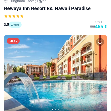
Hurghada - sever, Egypt
Rewaya Inn Resort Ex. Hawaii Paradise
669 €
3.5
Добре
455 €
від
-
233 €