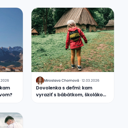
.2026
Miroslava Chomová
·
12.03.2026
J
 kam
Dovolenka s deťmi: kam
tvom?
vyraziť s bábätkom, školákom
či tínedžerom?