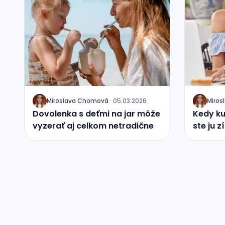
Miroslava Chomová
·
05.03.2026
Miro
J
J
Dovolenka s deťmi na jar môže
Kedy ku
vyzerať aj celkom netradične
ste ju z