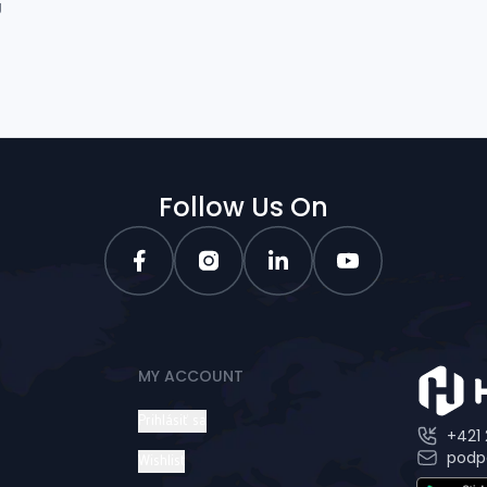
g
Follow Us On
MY ACCOUNT
Prihlásiť sa
+421 
podp
Wishlist