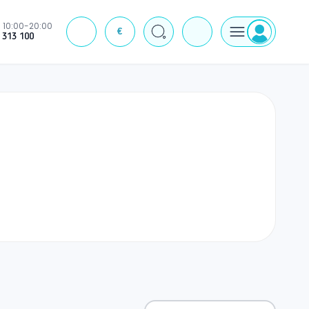
10:00-20:00
€
J
 313 100