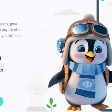
orials, great
e anyone else.
d you will be a
l
ts