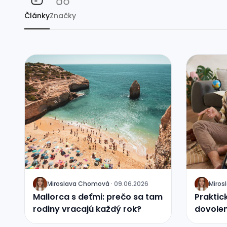
Články
Značky
Miroslava Chomová
·
09.06.2026
Miro
J
J
Mallorca s deťmi: prečo sa tam
Praktic
rodiny vracajú každý rok?
dovolen
čo seb