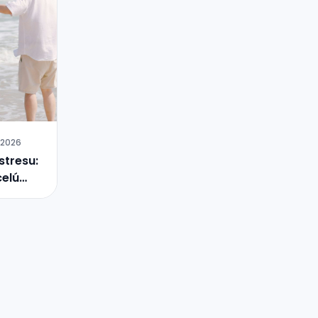
.2026
stresu:
celú