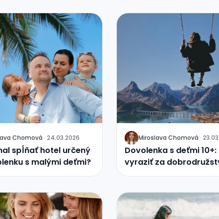
slava Chomová
·
24.03.2026
Miroslava Chomová
·
23.03
J
al spĺňať hotel určený
Dovolenka s deťmi 10+:
lenku s malými deťmi?
vyraziť za dobrodružs