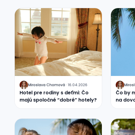
Miroslava Chomová
·
16.04.2026
Miro
J
J
Hotel pre rodiny s deťmi: Čo
Čo by m
majú spoločné “dobré” hotely?
na dovo