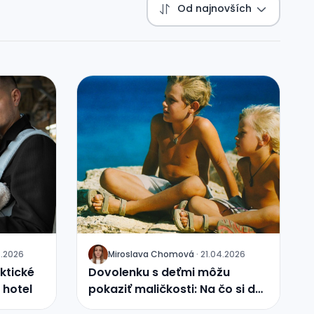
Od najnovších
4.2026
Miroslava Chomová
·
21.04.2026
J
ktické
Dovolenku s deťmi môžu
a hotel
pokaziť maličkosti: Na čo si dať
pozor?