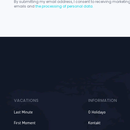
By submitting my email address, I consent to receiving marketin
emails and
the processing of personal data.
VACATIONS
INFORMATION
Last Minute
O Holidayo
First Moment
Kontakt