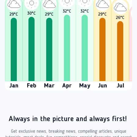
32
°C
32
°C
30
°C
29
°C
29
°C
29
°C
26
°C
2
Jan
Feb
Mar
Apr
May
Jun
Jul
A
Always in the picture and always first!
Get exclusive news, breaking news, compelling articles, unique