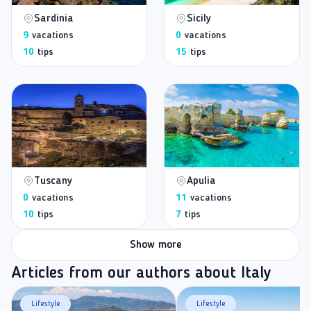
Sardinia
Sicily
9
vacations
0
vacations
10
tips
15
tips
Tuscany
Apulia
0
vacations
11
vacations
10
tips
7
tips
Show more
Articles from our authors about Italy
Lifestyle
Lifestyle