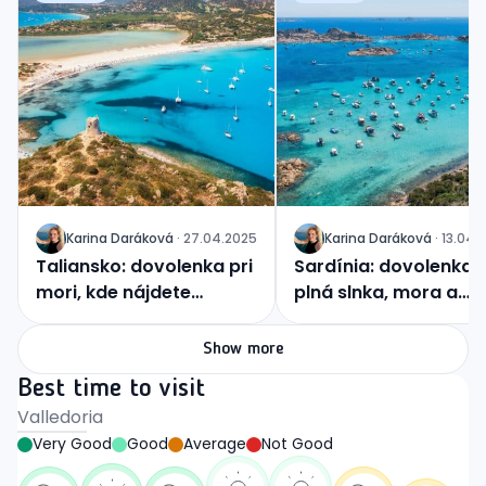
Karina
Daráková
·
27.04.2025
Karina
Daráková
·
13.04.
J
J
Taliansko: dovolenka pri
Sardínia: dovolenka
mori, kde nájdete
plná slnka, mora a
romantiku aj
jedinečných zážitkov
dobrodružstvo
Show more
Best time to visit
Valledoria
Very Good
Good
Average
Not Good