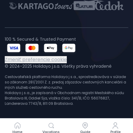
100 % Secured & Trusted Payment
Zmeniť preferencie cookie
© 2024-2025 Holidayo j.s.a. Všetky práva vyhradené
Cestovateľská platforma Holidayo j.s.a., sprostredkováva v súlade
so zákonom 281/2001 Z. z. predaj zájazdov cestovných kancelárii a
iných služieb cestovného ruchu.
Holidayo j.s.a., je zapísaná v Obchodnom registri Mestského súdu
Bratislava III, Oddiel Sja, vložka číslo: 341/B, IČO: 56076827,
Landererova 7743/8, 811 09 Bratislava.
Home
Home
Vacations
Vacations
Guide
Guide
Profile
Profile