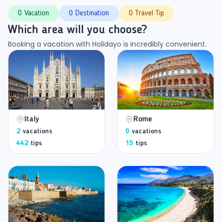
0 Vacation
0 Destination
0 Travel Tip
Which area will you choose?
Booking a vacation with Holidayo is incredibly convenient.
Italy
Rome
2
vacations
0
vacations
442
tips
15
tips