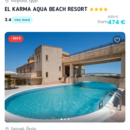
Hurghada, Egypt
EL KARMA AQUA BEACH RESORT
688 €
3.4
Very Good
474 €
from
-
346 €
Gennadi, Řecko