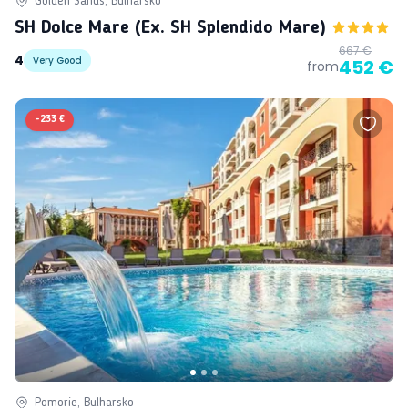
Golden Sands, Bulharsko
SH Dolce Mare (ex. SH Splendido Mare)
667 €
4
Very Good
452 €
from
-
233 €
Pomorie, Bulharsko