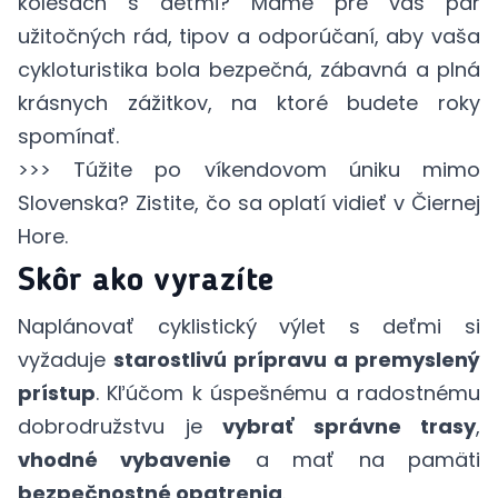
kolesách s deťmi? Máme pre vás pár
užitočných rád, tipov a odporúčaní, aby vaša
cykloturistika bola bezpečná, zábavná a plná
krásnych zážitkov, na ktoré budete roky
spomínať.
>>> Túžite po víkendovom úniku mimo
Slovenska? Zistite,
čo sa oplatí vidieť v Čiernej
Hore
.
Skôr ako vyrazíte
Naplánovať cyklistický výlet s deťmi si
vyžaduje
starostlivú prípravu a premyslený
prístup
. Kľúčom k úspešnému a radostnému
dobrodružstvu je
vybrať správne trasy
,
vhodné vybavenie
a mať na pamäti
bezpečnostné opatrenia
.