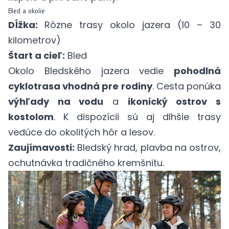
Bled a okolie
Dĺžka:
Rôzne trasy okolo jazera (10 – 30
kilometrov)
Štart a cieľ:
Bled
Okolo Bledského jazera vedie
pohodlná
cyklotrasa vhodná pre rodiny
. Cesta ponúka
výhľady na vodu
a
ikonický ostrov s
kostolom
. K dispozícii sú aj dlhšie trasy
vedúce do okolitých hôr a lesov.
Zaujímavosti:
Bledský hrad, plavba na ostrov,
ochutnávka tradičného kremšnitu.