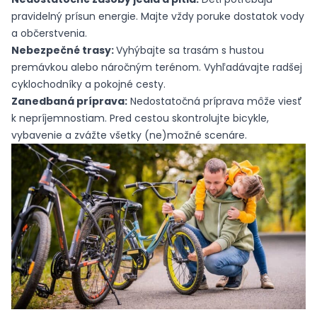
pravidelný prísun energie. Majte vždy poruke dostatok vody
a občerstvenia.
Nebezpečné trasy:
Vyhýbajte sa trasám s hustou
premávkou alebo náročným terénom. Vyhľadávajte radšej
cyklochodníky a pokojné cesty.
Zanedbaná príprava:
Nedostatočná príprava môže viesť
k nepríjemnostiam. Pred cestou skontrolujte bicykle,
vybavenie a zvážte všetky (ne)možné scenáre.