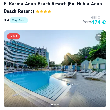
El Karma Aqua Beach Resort (ex. Nubia Aqua
Beach Resort)
688 €
3.4
Very Good
474 €
from
-
216 €