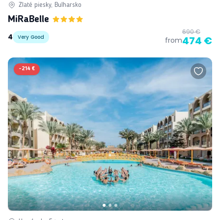
Zlaté piesky, Bulharsko
MiRaBelle
690 €
4
Very Good
474 €
from
-
214 €