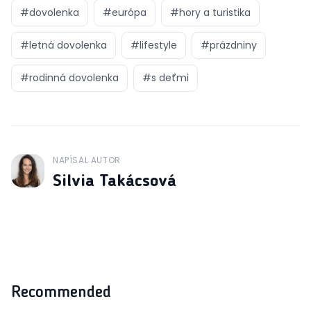
#
dovolenka
#
európa
#
hory a turistika
#
letná dovolenka
#
lifestyle
#
prázdniny
#
rodinná dovolenka
#
s deťmi
NAPÍSAL AUTOR
J
Silvia Takácsová
Recommended