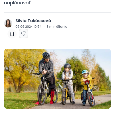
naplánovať.
Silvia Takácsová
J
06.06.2024 10:54
·
8
min čítania