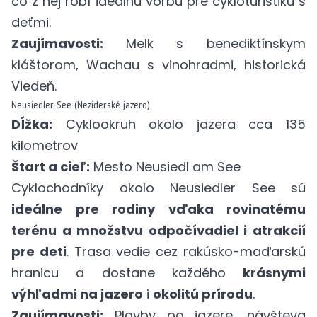
čo z nej robí ideálnu voľbu pre cykloturistiku s
deťmi.
Zaujímavosti:
Melk s benediktínskym
kláštorom, Wachau s vinohradmi, historická
Viedeň.
Neusiedler See (Neziderské jazero)
Dĺžka:
Cyklookruh okolo jazera cca 135
kilometrov
Štart a cieľ:
Mesto Neusiedl am See
Cyklochodníky okolo Neusiedler See sú
ideálne pre rodiny vďaka rovinatému
terénu a množstvu odpočívadiel i atrakcií
pre deti
. Trasa vedie cez rakúsko-maďarskú
hranicu a dostane každého
krásnymi
výhľadmi na jazero
i
okolitú prírodu
.
Zaujímavosti:
Plavby po jazere, návšteva