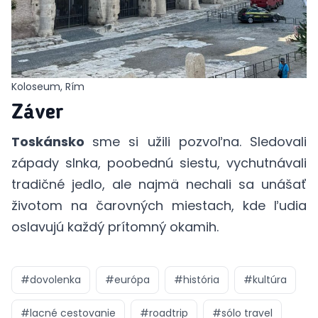
Koloseum, Rím
Záver
Toskánsko
sme si užili pozvoľna. Sledovali
západy slnka, poobednú siestu, vychutnávali
tradičné jedlo, ale najmä nechali sa unášať
životom na čarovných miestach, kde ľudia
oslavujú každý prítomný okamih.
#
dovolenka
#
európa
#
história
#
kultúra
#
lacné cestovanie
#
roadtrip
#
sólo travel