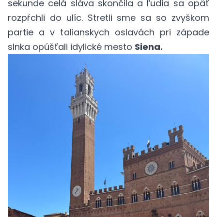
sekunde celá sláva skončila a ľudia sa opäť
rozpŕchli do ulíc. Stretli sme sa so zvyškom
partie a v talianskych oslavách pri západe
slnka opúšťali idylické mesto
Siena.