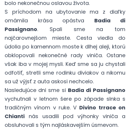
bolo nekonečnou oslavou života.
S príchodom na ubytovanie ma z diaľky
omámila krása opástva
Badia di
Passignano
. Spali sme na tom
najčarovnejšom mieste. Cesta viedla do
údolia po kamennom moste k dlhej aleji, ktorú
obklopovali nekonečné rady viniča. Ostane
však iba v mojej mysli. Keď sme sa ju chystali
odfotiť, stretli sme rodinku diviakov a nikomu
sa už výjsť z auta askosi nechcelo.
Nasledujúce dni sme si
Badia di Passignano
vychutnali v letnom šere po západe slnka s
tradičným vínom v ruke. V
Divino trrace on
Chianti
nás usadili pod výhonky viniča a
obsluhovali s tým najláskavejším úsmevom.