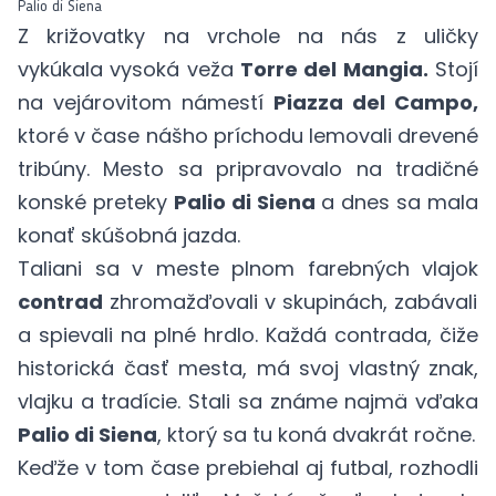
Palio di Siena
Z križovatky na vrchole na nás z uličky
vykúkala vysoká veža
Torre del Mangia.
Stojí
na vejárovitom námestí
Piazza del Campo,
ktoré v čase nášho príchodu lemovali drevené
tribúny. Mesto sa pripravovalo na tradičné
konské preteky
Palio di Siena
a dnes sa mala
konať skúšobná jazda.
Taliani sa v meste plnom farebných vlajok
contrad
zhromažďovali v skupinách, zabávali
a spievali na plné hrdlo. Každá contrada, čiže
historická časť mesta, má svoj vlastný znak,
vlajku a tradície. Stali sa známe najmä vďaka
Palio di Siena
, ktorý sa tu koná dvakrát ročne.
Keďže v tom čase prebiehal aj futbal, rozhodli