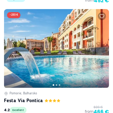
452 €
from
-
233 €
Pomorie, Bulharsko
Festa Via Pontica
699 €
4.2
Excellent
466 €
from