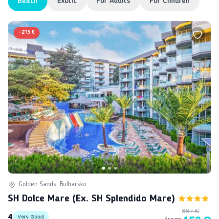
Beach
Exotic
For Adults
For Children
-
215 €
Golden Sands, Bulharsko
SH Dolce Mare (ex. SH Splendido Mare)
667 €
4
Very Good