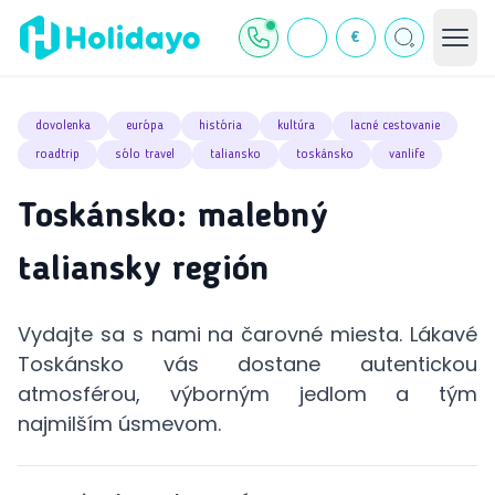
€
dovolenka
európa
história
kultúra
lacné cestovanie
roadtrip
sólo travel
taliansko
toskánsko
vanlife
Toskánsko: malebný
taliansky región
Vydajte sa s nami na čarovné miesta. Lákavé
Toskánsko vás dostane autentickou
atmosférou, výborným jedlom a tým
najmilším úsmevom.