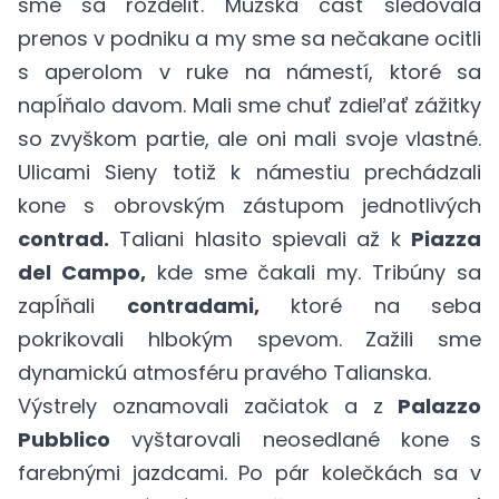
sme sa rozdeliť. Mužská časť sledovala
prenos v podniku a my sme sa nečakane ocitli
s aperolom v ruke na námestí, ktoré sa
napĺňalo davom. Mali sme chuť zdieľať zážitky
so zvyškom partie, ale oni mali svoje vlastné.
Ulicami Sieny totiž k námestiu prechádzali
kone s obrovským zástupom jednotlivých
contrad.
Taliani hlasito spievali až k
Piazza
del Campo
,
kde sme čakali my. Tribúny sa
zapĺňali
contradami,
ktoré na seba
pokrikovali hlbokým spevom. Zažili sme
dynamickú atmosféru pravého Talianska.
Výstrely oznamovali začiatok a z
Palazzo
Pubblico
vyštarovali neosedlané kone s
farebnými jazdcami. Po pár kolečkách sa v