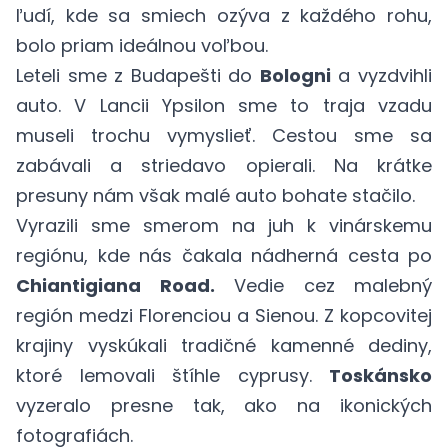
ľudí, kde sa smiech ozýva z každého rohu,
bolo priam ideálnou voľbou.
Leteli sme z Budapešti do
Bologni
a vyzdvihli
auto. V Lancii Ypsilon sme to traja vzadu
museli trochu vymyslieť. Cestou sme sa
zabávali a striedavo opierali. Na krátke
presuny nám však malé auto bohate stačilo.
Vyrazili sme smerom na juh k vinárskemu
regiónu, kde nás čakala nádherná cesta po
Chiantigiana Road.
Vedie cez malebný
región medzi Florenciou a Sienou. Z kopcovitej
krajiny vyskúkali tradičné kamenné dediny,
ktoré lemovali štíhle cyprusy.
Toskánsko
vyzeralo presne tak, ako na ikonických
fotografiách.