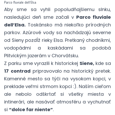
Parco fluviale dell’Elsa
Aby sme sa vyhli popoludňajšiemu slnku,
nasledujúci deň sme začali v
Parco fluviale
dell’Elsa.
Toskánsko má niekoľko prírodných
parkov. Azúrové vody sa nachádzajú severne
od Sieny pozdĺž rieky Elsa. Pretkaný chodníkmi,
vodopádmi a kaskádami sa podobá
Plitvickým jazerám
v Chorvátsku.
Z parku sme vyrazili k historickej
Siene,
kde sa
17
contrad
pripravovalo na historický pretek.
Kamenné mesto sa týči na vysokom kopci, v
preklade veľmi strmom kopci :). Naším cieľom
ale nebolo odškrtať si všetky miesta v
intinerári, ale nasávať atmosféru a vychutnať
si
“dolce far niente”
.