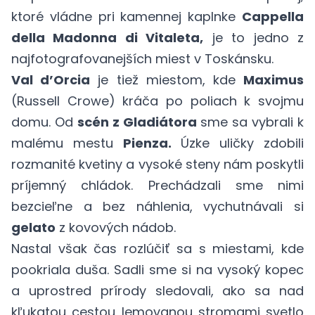
ktoré vládne pri kamennej kaplnke
Cappella
della Madonna di Vitaleta,
je to jedno z
najfotografovanejších miest v Toskánsku.
Val d’Orcia
je tiež miestom, kde
Maximus
(Russell Crowe) kráča po poliach k svojmu
domu. Od
scén z Gladiátora
sme sa vybrali k
malému mestu
Pienza.
Úzke uličky zdobili
rozmanité kvetiny a vysoké steny nám poskytli
príjemný chládok. Prechádzali sme nimi
bezcieľne a bez náhlenia, vychutnávali si
gelato
z kovových nádob.
Nastal však čas rozlúčiť sa s miestami, kde
pookriala duša. Sadli sme si na vysoký kopec
a uprostred prírody sledovali, ako sa nad
kľukatou cestou lemovanou stromami svetlo