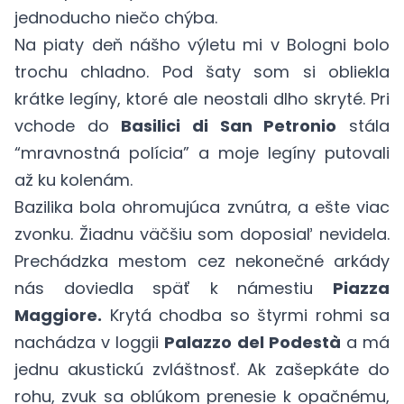
jednoducho niečo chýba.
Na piaty deň nášho výletu mi v
Bologni
bolo
trochu chladno. Pod šaty som si obliekla
krátke legíny, ktoré ale neostali dlho skryté. Pri
vchode do
Basilici di San Petronio
stála
“mravnostná polícia” a moje legíny putovali
až ku kolenám.
Bazilika bola ohromujúca zvnútra, a ešte viac
zvonku. Žiadnu väčšiu som doposiaľ nevidela.
Prechádzka mestom cez nekonečné arkády
nás doviedla späť k námestiu
Piazza
Maggiore.
Krytá chodba so štyrmi rohmi sa
nachádza v loggii
Palazzo del Podestà
a má
jednu akustickú zvláštnosť. Ak zašepkáte do
rohu, zvuk sa oblúkom prenesie k opačnému,