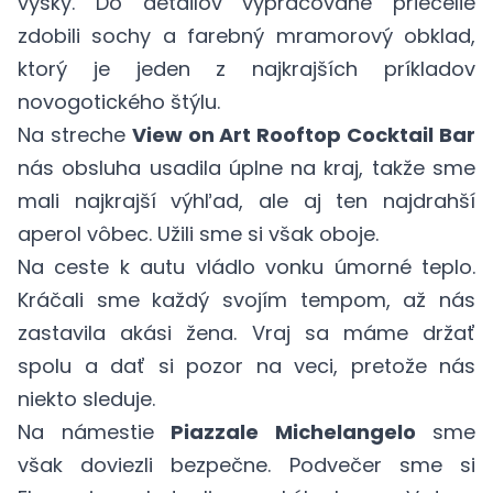
výšky. Do detailov vypracované priečelie
zdobili sochy a farebný mramorový obklad,
ktorý je jeden z najkrajších príkladov
novogotického štýlu.
Na streche
View on Art Rooftop Cocktail Bar
nás obsluha usadila úplne na kraj, takže sme
mali najkrajší výhľad, ale aj ten najdrahší
aperol vôbec. Užili sme si však oboje.
Na ceste k autu vládlo vonku úmorné teplo.
Kráčali sme každý svojím tempom, až nás
zastavila akási žena. Vraj sa máme držať
spolu a dať si pozor na veci, pretože nás
niekto sleduje.
Na námestie
Piazzale Michelangelo
sme
však doviezli bezpečne. Podvečer sme si