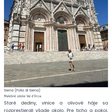
Siena (Polio di Siena)
Malebné údolie Val d’Orcia
Staré dediny, vinice a olivové háje sa
rozprestierali všade okolo. Pre ticho a pokoj,