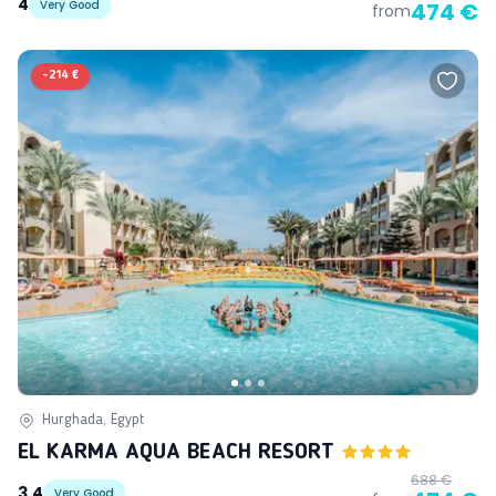
4
Very Good
474 €
from
-
214 €
Hurghada, Egypt
EL KARMA AQUA BEACH RESORT
688 €
3.4
Very Good