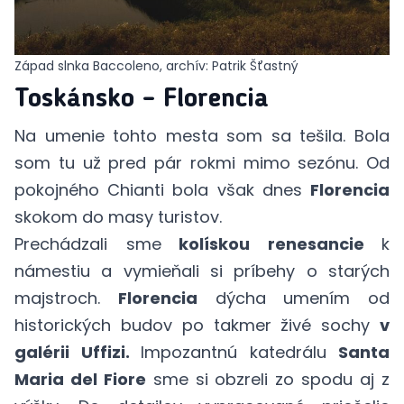
Západ slnka Baccoleno, archív: Patrik Šťastný
Toskánsko – Florencia
Na umenie tohto mesta som sa tešila. Bola
som tu už pred pár rokmi mimo sezónu. Od
pokojného Chianti bola však dnes
Florencia
skokom do masy turistov.
Prechádzali sme
kolískou renesancie
k
námestiu a vymieňali si príbehy o starých
majstroch.
Florencia
dýcha umením od
historických budov po takmer živé sochy
v
galérii Uffizi.
Impozantnú katedrálu
Santa
Maria del Fiore
sme si obzreli zo spodu aj z