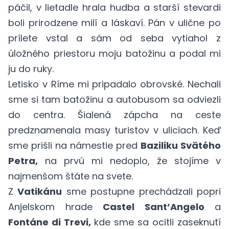
páčil, v lietadle hrala hudba a starší stevardi
boli prirodzene milí a láskaví. Pán v ulične po
prílete vstal a sám od seba vytiahol z
úložného priestoru moju batožinu a podal mi
ju do ruky.
Letisko v Ríme mi pripadalo obrovské. Nechali
sme si tam batožinu a autobusom sa odviezli
do centra. Šialená zápcha na ceste
predznamenala masy turistov v uliciach. Keď
sme prišli na námestie pred
Baziliku Svätého
Petra,
na prvú mi nedoplo, že stojíme v
najmenšom štáte na svete.
Z
Vatikánu
sme postupne prechádzali popri
Anjelskom hrade
Castel Sant’Angelo
a
Fontáne di Trevi,
kde sme sa ocitli zaseknutí