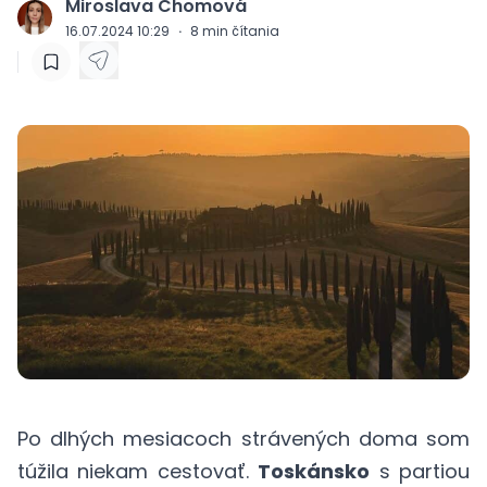
Miroslava Chomová
J
16.07.2024 10:29
·
8
min čítania
Po dlhých mesiacoch strávených doma som
túžila niekam cestovať.
Toskánsko
s partiou