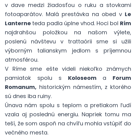
v dave medzi žiadosťou o ruku a stovkami
fotoaparátov. Malá prestávka na obed v
Le
Lanterne
teda padla úplne vhod. Hoci
bol
Rím
najdrahšou položkou na našom výlete,
poslenú návštevu v trattaórii sme si užili
výborným talianskym jedlom s príjemnou
atmosférou.
V Ríme sme ešte videli niekoľko známych
pamiatok spolu s
Koloseom
a
Forum
Romanum,
historickým námestím, z ktorého
sú dnes iba ruiny.
Únava nám spolu s teplom a pretlakom ľudí
vzala aj poslednú energiu. Napriek tomu ma
teší, že som aspoň na chvíľu mohla vstúpiť do
večného mesta.