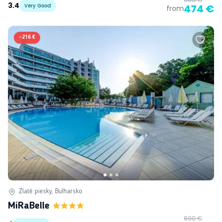
3.4
Very Good
474 €
from
-
216 €
Zlaté piesky, Bulharsko
MiRaBelle
690 €