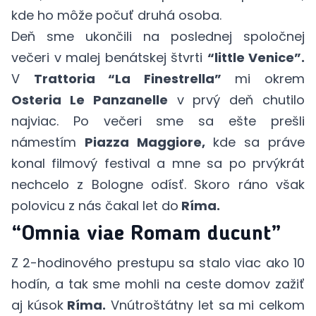
kde ho môže počuť druhá osoba.
Deň sme ukončili na poslednej spoločnej
večeri v malej benátskej štvrti
“little Venice”.
V
Trattoria “La Finestrella”
mi okrem
Osteria Le Panzanelle
v prvý deň chutilo
najviac. Po večeri sme sa ešte prešli
námestím
Piazza Maggiore,
kde sa práve
konal filmový festival a mne sa po prvýkrát
nechcelo z Bologne odísť. Skoro ráno však
polovicu z nás čakal let do
Ríma.
“Omnia viae Romam ducunt”
Z 2-hodinového prestupu sa stalo viac ako 10
hodín, a tak sme mohli na ceste domov zažiť
aj kúsok
Ríma.
Vnútroštátny let sa mi celkom