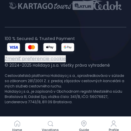
100 % Secured & Trusted Payment
Zmeniť preferencie cookie
© 2024-2025 Holidayo j.s.a. Všetky práva vyhradené
Cestovateľská platforma Holidayo j.s.a., sprostredkováva v súlade
so zákonom 281/2001 Z. z. predaj zájazdov cestovných kancelárii a
iných služieb cestovného ruchu.
Holidayo j.s.a., je zapísaná v Obchodnom registri Mestského súdu
Bratislava III, Oddiel Sja, vložka číslo: 341/B, IČO: 56076827,
Landererova 7743/8, 811 09 Bratislava.
Home
Home
Vacations
Vacations
Guide
Guide
Profile
Profile