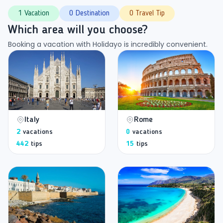
1 Vacation
0 Destination
0 Travel Tip
Which area will you choose?
Booking a vacation with Holidayo is incredibly convenient.
Italy
Rome
2
vacations
0
vacations
442
tips
15
tips