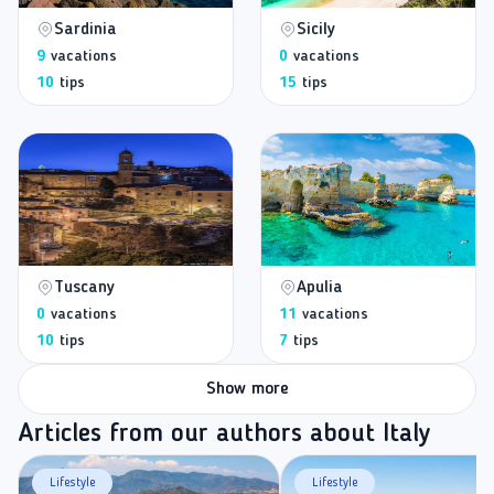
Sardinia
Sicily
9
vacations
0
vacations
10
tips
15
tips
Tuscany
Apulia
0
vacations
11
vacations
10
tips
7
tips
Show more
Articles from our authors about Italy
Lifestyle
Lifestyle