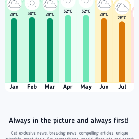
32
°C
32
°C
30
°C
29
°C
29
°C
29
°C
26
°C
2
Jan
Feb
Mar
Apr
May
Jun
Jul
A
Always in the picture and always first!
Get exclusive news, breaking news, compelling articles, unique