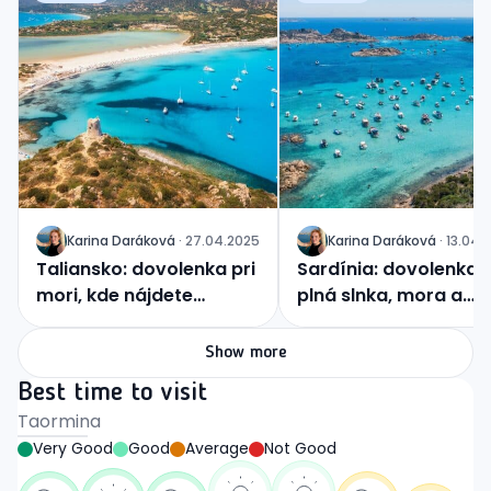
Karina
Daráková
·
27.04.2025
Karina
Daráková
·
13.04.
J
J
Taliansko: dovolenka pri
Sardínia: dovolenka
mori, kde nájdete
plná slnka, mora a
romantiku aj
jedinečných zážitkov
dobrodružstvo
Show more
Best time to visit
Taormina
Very Good
Good
Average
Not Good