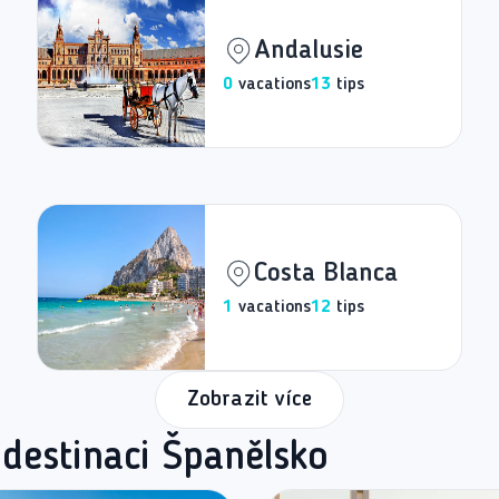
Andalusie
0
vacations
13
tips
Costa Blanca
1
vacations
12
tips
Zobrazit více
 destinaci Španělsko