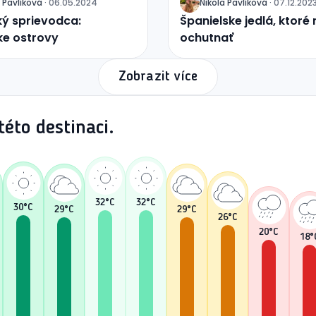
Pavlíková
·
06.05.2024
Nikola
Pavlíková
·
07.12.202
J
ký sprievodca:
Španielske jedlá, ktoré
ke ostrovy
ochutnať
Zobrazit více
éto destinaci.
32
°C
32
°C
30
°C
29
°C
29
°C
26
°C
20
°C
18
°