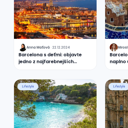
Anna
Maťová
·
22.12.2024
Miros
J
J
Barcelona s deťmi: objavte
Barcelon
jedno z najfarebnejších
naplno 
európskych miest
Lifestyle
Lifestyle