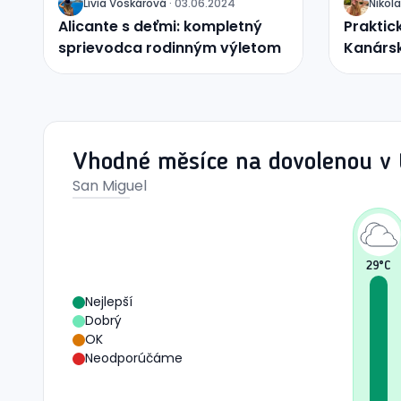
Lívia
Voskárová
·
03.06.2024
Nikola
J
J
Alicante s deťmi: kompletný
Praktic
sprievodca rodinným výletom
Kanárs
Vhodné měsíce na dovolenou v t
San Miguel
29
°C
Nejlepší
Dobrý
OK
Neodporúčáme