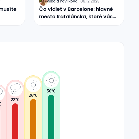
3
Nikola
Pavlíková
·
06.12.2023
J
 musíte
Čo vidieť v Barcelone: hlavné
mesto Katalánska, ktoré vás
okúzli architektúrou, plážami a
dobrým jedlom
30
°C
26
°C
22
°C
C