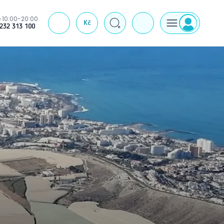
 10:00-20:00
Kč
J
232 313 100