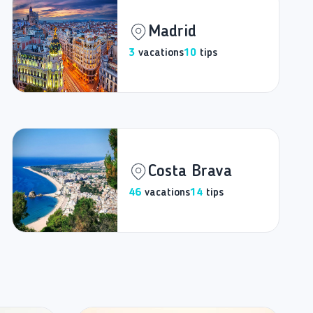
Madrid
3
vacations
10
tips
Costa Brava
46
vacations
14
tips