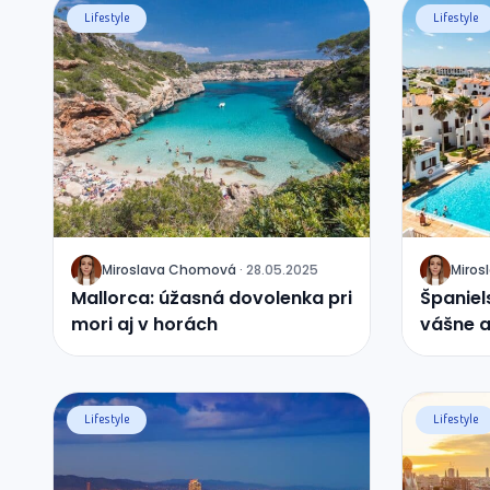
Lifestyle
Lifestyle
Miroslava
Chomová
·
28.05.2025
Miros
J
J
Mallorca: úžasná dovolenka pri
Španiel
mori aj v horách
vášne a
Lifestyle
Lifestyle