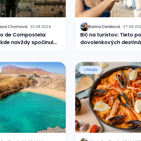
lava
Chomová
·
23.08.2024
Karina
Daráková
·
27.06.20
J
go de Compostela:
Bič na turistov: Tieto p
 kde navždy spočinul
dovolenkových destiná
Jakub
vás nepotešia
Lifestyle