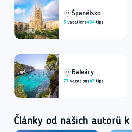
Španělsko
3
vacations
404
tips
Baleáry
77
vacations
43
tips
Články od našich autorů k