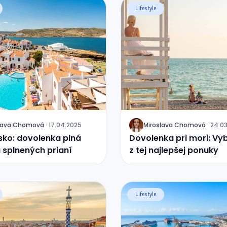
Lifestyle
lava
Chomová
·
17.04.2025
Miroslava
Chomová
·
24.0
J
sko: dovolenka plná
Dovolenka pri mori: Vyb
 splnených prianí
z tej najlepšej ponuky
Lifestyle