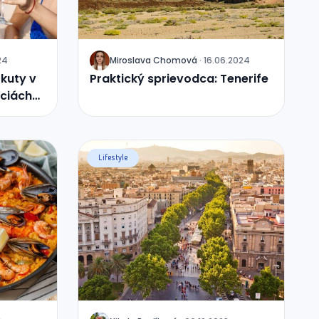
24
Miroslava
Chomová
·
16.06.2024
J
okuty v
Praktický sprievodca: Tenerife
ciách
Lifestyle