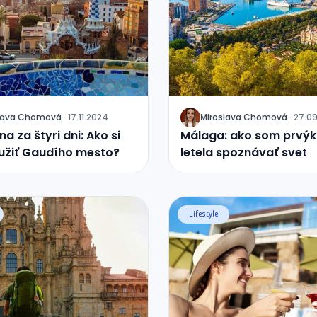
lava
Chomová
·
17.11.2024
Miroslava
Chomová
·
27.0
J
a za štyri dni: Ako si
Málaga: ako som prvýk
užiť Gaudího mesto?
letela spoznávať svet
Lifestyle