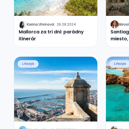
Karina
Uhrinová
·
26.08.2024
Miros
J
J
Mallorca za tri dni: parádny
Santia
itinerár
miesto,
svätý 
Lifestyle
Lifestyle