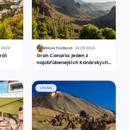
9.2024
Nikola
Pavlíková
·
03.09.2024
J
rát
Gran Canaria: jeden z
najobľúbenejších Kanárskych
ostrovov
Lifestyle