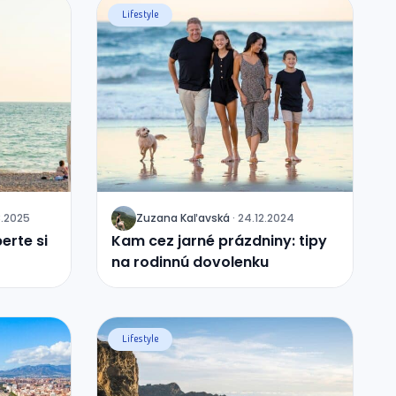
Lifestyle
3.2025
Zuzana
Kaľavská
·
24.12.2024
J
erte si
Kam cez jarné prázdniny: tipy
na rodinnú dovolenku
Lifestyle