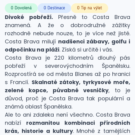
0 Dovolená
0 Destinace
0 Tip na výlet
Divoké pobřeží.
Přesně to Costa Brava
znamená. A že o dobrodružné zážitky
rozhodně nebude nouze, to je více než jisté.
Costa Brava milují
nadšenci zábavy, golfu i
odpočinku na pláži
. Získá si určitě i vás.
Costa Brava je 220 kilometrů dlouhý pás
pobřeží v severovýchodním Španělsku.
Rozprostírá se od města Blanes až po hranici
s Francií.
Skalnaté zátoky, tyrkysové moře,
zelené kopce, půvabné vesničky
, to je
důvod, proč je Costa Brava tak populární a
známá oblast Španělska.
Ale to ani zdaleka není všechno. Costa Brava
nabízí
rozmanitou kombinaci přírodních
krás, historie a kultury
. Mnohé z tamějších