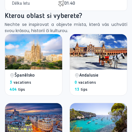
Délka letu
01:40
Kterou oblast si vyberete?
Nechte se inspirovat a objevte místa, která vás uchvátí
svou krásou, historií či kulturou.
Španělsko
Andalusie
3
vacations
0
vacations
404
tips
13
tips