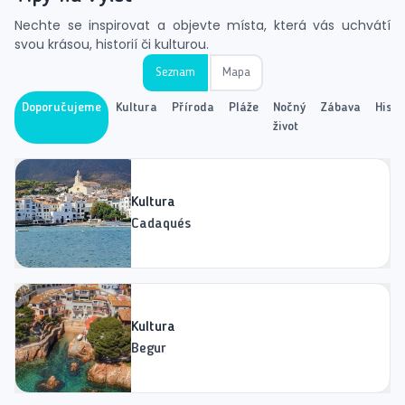
Nechte se inspirovat a objevte místa, která vás uchvátí
svou krásou, historií či kulturou.
Seznam
Mapa
Doporučujeme
Kultura
Příroda
Pláže
Nočný
Zábava
Histo
život
Kultura
Cadaqués
Kultura
Begur