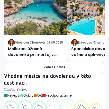
Miroslava
Chomová
·
28.05.2025
Miroslava
Chomová
J
J
Mallorca: úžasná
Španielsko: dovol
dovolenka pri mori aj v
vášne a splnených 
horách
Zobrazit více
Vhodné měsíce na dovolenou v této
destinaci.
Costa Brava
Nejlepší
Dobrý
OK
Neodporúčáme