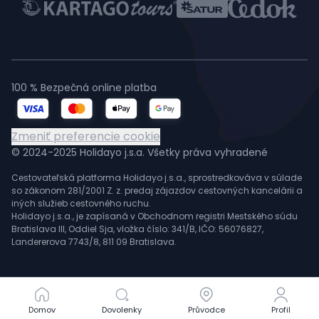
100 % Bezpečná online platba
Zmeniť preferencie cookie
© 2024-2025 Holidayo j.s.a. Všetky práva vyhradené
Cestovateľská platforma Holidayo j.s.a., sprostredkováva v súlade
so zákonom 281/2001 Z. z. predaj zájazdov cestovných kancelárii a
iných služieb cestovného ruchu.
Holidayo j.s.a., je zapísaná v Obchodnom registri Mestského súdu
Bratislava III, Oddiel Sja, vložka číslo: 341/B, IČO: 56076827,
Landererova 7743/8, 811 09 Bratislava.
Domov
Domov
Dovolenky
Dovolenky
Průvodce
Průvodce
Profil
Profil