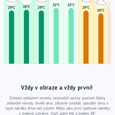
32
°C
32
°C
30
°C
29
°C
29
°C
29
°C
26
°C
2
Vždy v obraze a vždy první!
Získejte exkluzivní novinky, nejnovější zprávy, poutavé články,
jedinečné návody, skvělé akce, zábavné soutěže, speciální slevy a
tajné nabídky dříve než ostatní. Mějte jako první špičkové nabídky
v mailové schránce. Stačí jeden klik a budete VIP.