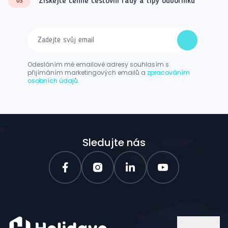
Získejte cenné cestovní rady a tipy odborníků
03
Odesláním mé emailové adresy souhlasím s
přijímáním marketingových emailů a
zpracováním
osobních údajů.
Sledujte nás