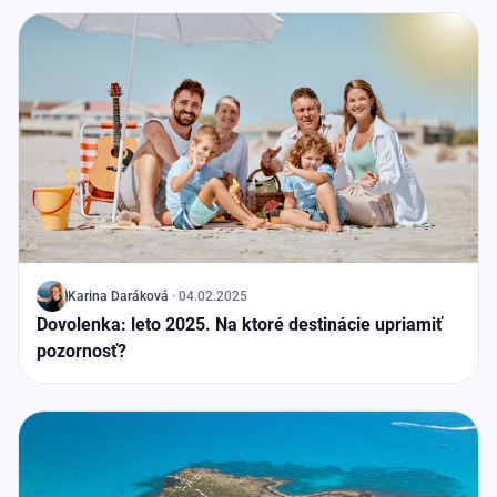
J
Karina Daráková
·
04.02.2025
Dovolenka: leto 2025. Na ktoré destinácie upriamiť
pozornosť?