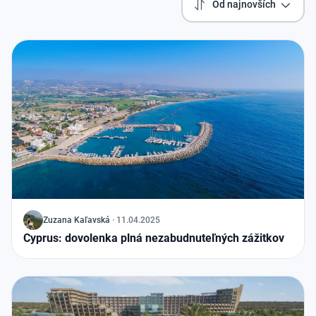
Od najnovších
J
Zuzana Kaľavská
·
11.04.2025
Cyprus: dovolenka plná nezabudnuteľných zážitkov