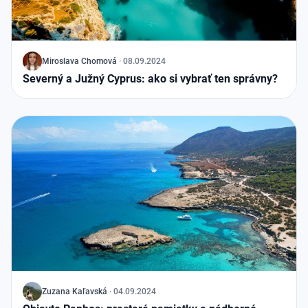
J
Miroslava Chomová
·
08.09.2024
Severný a Južný Cyprus: ako si vybrať ten správny?
J
Zuzana Kaľavská
·
04.09.2024