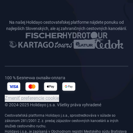
Na našej Holidayo cestovateľskej platforme nájdete ponuku od
najlepších Slovenských, ale aj zahraničných cestovných kancelárií.
100 % Безпечна онлайн-оплата
Zmeniť preferencie cookie
© 2024-2025 Holidayo j.s.a. Všetky práva vyhradené
Cestovateľská platforma Holidayo j.s.a., sprostredkováva v súlade so
zákonom 281/2001 Z. z. predaj zájazdov cestovných kancelárii a iných
služieb cestovného ruchu.
Holidayo j.s.a., je zapísaná v Obchodnom registri Mestského súdu Bratislava