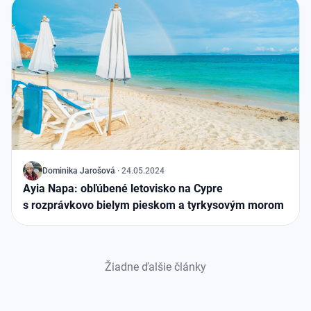
J
Dominika Jarošová
·
24.05.2024
Ayia Napa: obľúbené letovisko na Cypre
s rozprávkovo bielym pieskom a tyrkysovým morom
Žiadne ďalšie články