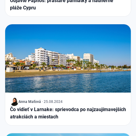
Objavte Paphos: prastaré pamiatky a nádherné
pláže Cypru
J
Anna Maťová
·
25.08.2024
Čo vidieť v Larnake: sprievodca po najzaujímavejších
atrakciách a miestach