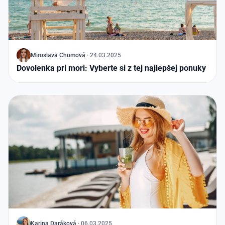
J
Miroslava Chomová
·
24.03.2025
Dovolenka pri mori: Vyberte si z tej najlepšej ponuky
J
Karina Daráková
·
06.03.2025