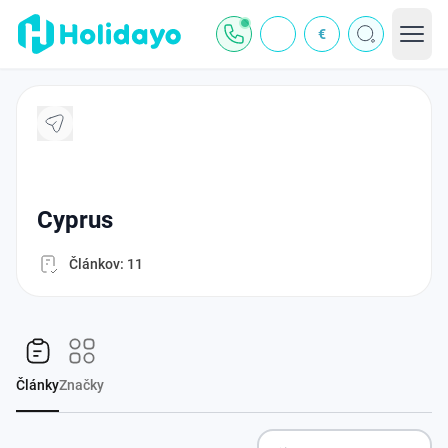
€
cyprus
Článkov: 11
Články
Značky