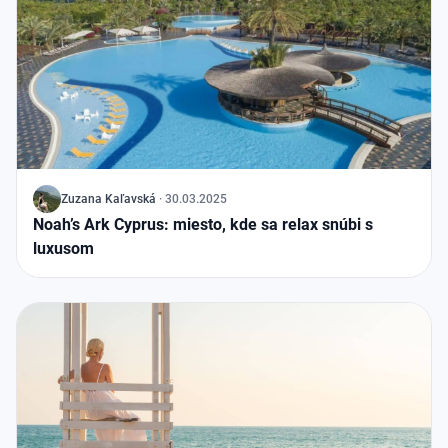
J
Zuzana Kaľavská
·
30.03.2025
Noah’s Ark Cyprus: miesto, kde sa relax snúbi s
luxusom