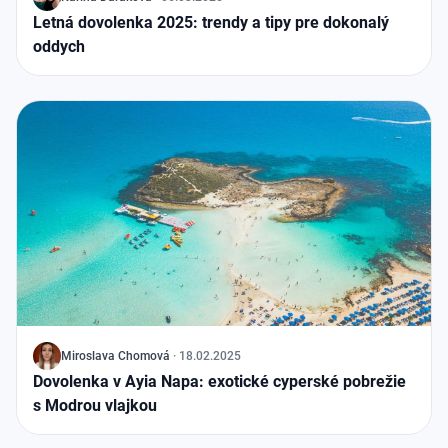
Letná dovolenka 2025: trendy a tipy pre dokonalý
oddych
J
Miroslava Chomová
·
18.02.2025
Dovolenka v Ayia Napa: exotické cyperské pobrežie
s Modrou vlajkou