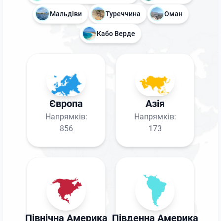
Мальдіви
Туреччина
Оман
Кабо Верде
Європа
Азія
Напрямків:
Напрямків:
856
173
Північна Америка
Південна Америка