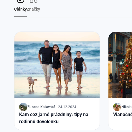
Články
Značky
J
Zuzana Kaľavská
·
24.12.2024
J
Nikola
Kam cez jarné prázdniny: tipy na
Vianočné
rodinnú dovolenku