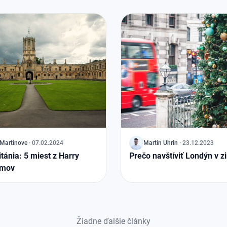
Martinove
·
07.02.2024
J
Martin Uhrin
·
23.12.2023
tánia: 5 miest z Harry
Prečo navštíviť Londýn v 
ilmov
Žiadne ďalšie články