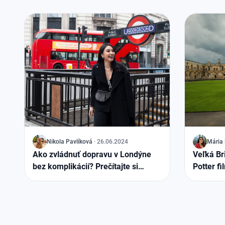
J
Nikola Pavlíková
·
26.06.2024
J
Mária 
Ako zvládnuť dopravu v Londýne
Veľká Bri
bez komplikácií? Prečítajte si
Potter f
kompletnú príručku