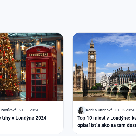
 Pavlíková
·
21.11.2024
J
Karina Uhrinová
·
31.08.2024
 trhy v Londýne 2024
Top 10 miest v Londýne: 
oplatí ísť a ako sa tam dos