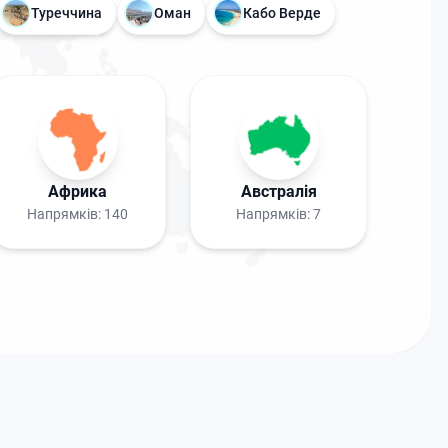
Туреччина
Оман
Кабо Верде
Африка
Австралія
Напрямків:
140
Напрямків:
7