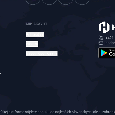
МІЙ АКАУНТ
Prihlásiť sa
+421 
podp
Wishlist
Історія бронювань
х
ľskej platforme nájdete ponuku od najlepších Slovenských, ale aj zahrani