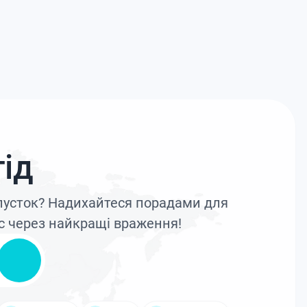
ід
дпусток? Надихайтеся порадами для
с через найкращі враження!