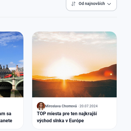
Od najnovších
J
Miroslava Chomová
·
20.07.2024
kam sa
TOP miesta pre ten najkrajší
tanete
východ slnka v Európe