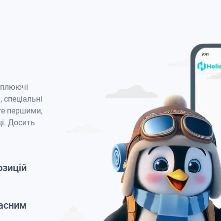
оплюючі
, спеціальні
те першими,
і. Досить
озицій
часним