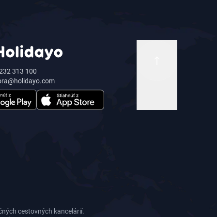
232 313 100
ora@holidayo.com
čných cestovných kancelárií.