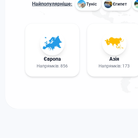
Найпопулярніше:
Туніс
Єгипет
Європа
Азія
Напрямків:
856
Напрямків:
173