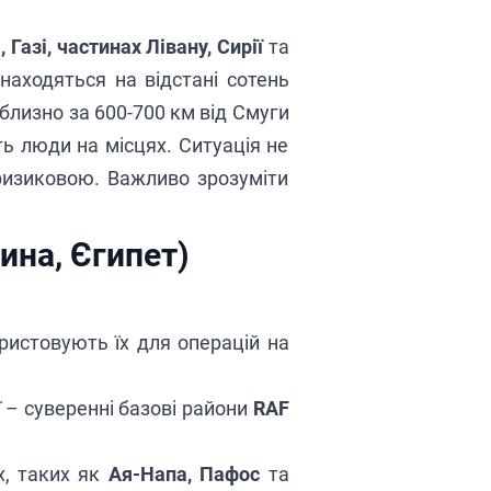
і, Газі, частинах Лівану, Сирії
та
знаходяться на відстані сотень
близно за 600-700 км від Смуги
ь люди на місцях. Ситуація не
ризиковою. Важливо зрозуміти
ина, Єгипет)
ористовують їх для операцій на
ї – суверенні базові райони
RAF
х, таких як
Ая-Напа, Пафос
та