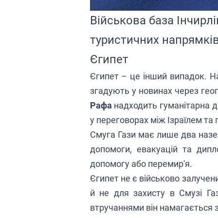
Військова база Інчирлі
туристичних напрямкі
Єгипет
Єгипет – це інший випадок. На
згадують у новинах через гео
Рафа
надходить гуманітарна д
у переговорах між Ізраїлем та
Смуга Гази має лише два назе
допомоги, евакуацій та дипл
допомогу або перемир'я.
Єгипет не є військово залучен
й не для захисту в Смузі Га
втручаннями він намагається з