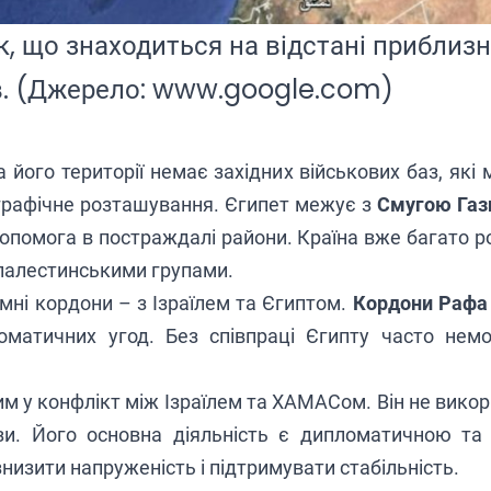
к, що знаходиться на відстані приблизн
в. (Джерело: www.google.com)
 його території немає західних військових баз, які 
графічне розташування. Єгипет межує з
Смугою Газ
опомога в постраждалі райони. Країна вже багато 
 палестинськими групами.
мні кордони – з Ізраїлем та Єгиптом.
Кордони Рафа
оматичних угод. Без співпраці Єгипту часто нем
им у конфлікт між Ізраїлем та ХАМАСом. Він не викори
зи. Його основна діяльність є дипломатичною та
низити напруженість і підтримувати стабільність.