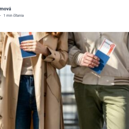
omová
·
1
min čítania