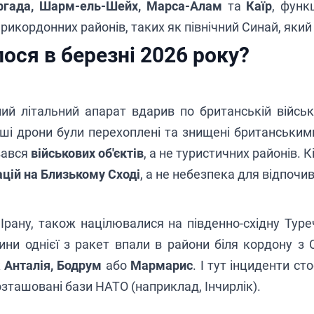
ргада, Шарм-ель-Шейх, Марса-Алам
та
Каїр
, функ
рикордонних районів, таких як північний Синай, яки
ося в березні 2026 року?
ий літальний апарат вдарив по британській військ
нші дрони були перехоплені та знищені британськ
вався
військових об'єктів
,
а не туристичних районів. Кі
ацій на Близькому Сході
, а не небезпека для відпочи
 Ірану, також націлювалися на південно-східну Тур
ни однієї з ракет впали в райони біля кордону з С
к
Анталія, Бодрум
або
Мармарис
. І тут інциденти с
розташовані бази НАТО (наприклад, Інчирлік).