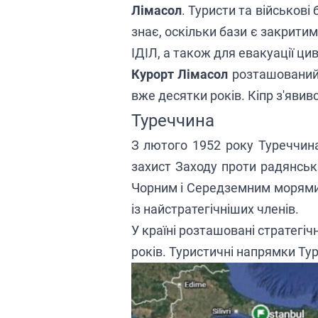
Лімасол
. Туристи та військові
знає, оскільки бази є закрити
ІДІЛ, а також для евакуації ци
Курорт Лімасол
розташований 
вже десятки років. Кіпр з'явивс
Туреччина
З лютого 1952 року Туреччи
захист Заходу проти радянськ
Чорним і Середземним морями 
із найстратегічніших членів.
У країні розташовані стратегічн
років. Туристичні напрямки Тур