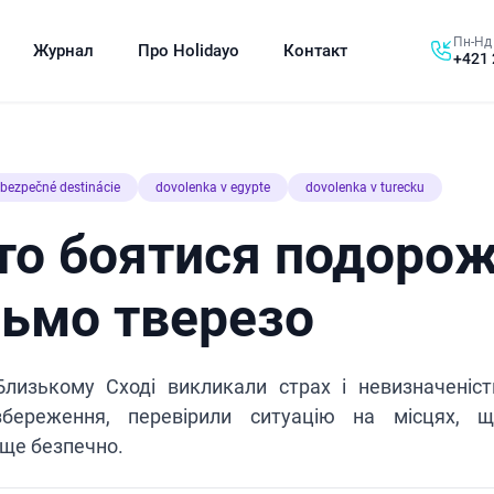
Пн-Нд 
Журнал
Про Holidayo
Контакт
+421 
bezpečné destinácie
dovolenka v egypte
dovolenka v turecku
то боятися подоро
ьмо тверезо
 Близькому Сході викликали страх і невизначеніс
збереження, перевірили ситуацію на місцях, щ
ще безпечно.