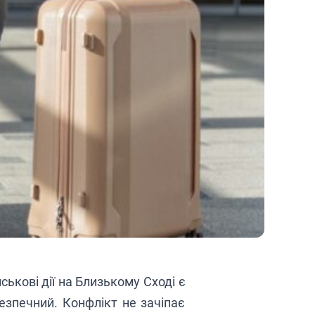
ськові дії на Близькому Сході є
безпечний. Конфлікт не зачіпає