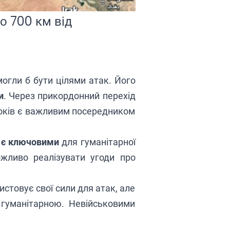
о 700 км від
могли б бути цілями атак. Його
и
. Через прикордонний перехід
років є важливим посередником
 є ключовими
для гуманітарної
ожливо реалізувати угоди про
стовує свої сили для атак, але
 гуманітарною. Невійськовими