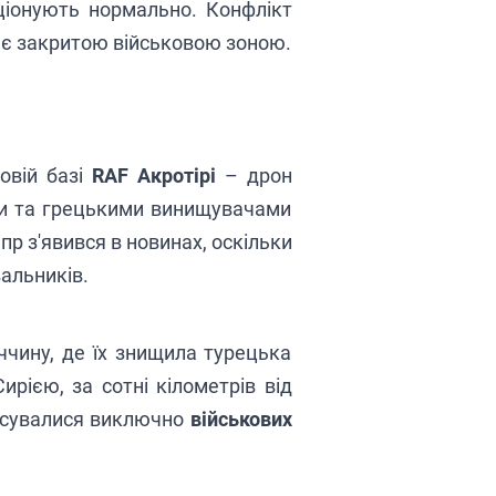
ціонують нормально. Конфлікт
й є закритою військовою зоною.
овій базі
RAF Акротірі
– дрон
ими та грецькими винищувачами
пр з'явився в новинах, оскільки
вальників.
еччину, де їх знищила турецька
ирією, за сотні кілометрів від
тосувалися виключно
військових