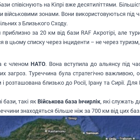
 бази співіснують на Кіпрі вже десятиліттями. Більшіс
ми військовими зонами. Вони використовуються під час
вільних з Близького Сходу.
приблизно за 20 км від бази RAF Акротірі, але ту
я в цьому списку через інциденти – не через туризм, а
на є членом
НАТО
. Вона вступила до альянсу під ча
их загроз. Туреччина була стратегічно важливою, 
і розташована близько до Росії, Ірану та Сирії. Дл
і бази, такі як
Військова база Інчирлік
, які служать 
еччини знаходяться більше ніж за 700 км від цих баз