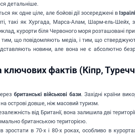
ося детальніше.
ься як одне ціле, але бойові дії зосереджені в
Ізраїл
пті, такі як Хургада, Марса-Алам, Шарм-ель-Шейх, 
риклад, курорти біля Червоного моря розташовані при
 тим, що повідомляють медіа, і тим, що стверджуют
редставляють новини, але вона не є абсолютно без
 ключових фактів (Кіпр, Туречч
через
британські військові бази
. Західні країни вик
 на острові довше, ніж масовий туризм.
езалежність від Британії, вона залишила дві територі
ормально британською територією.
в зростати в 70-х і 80-х роках, особливо в курорта