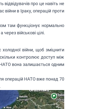
ть відвідувачів про це навіть не
 війни в Іраку, операцій проти
ризм там функціонує нормально
 через військові цілі.
с холодної війни, щоб зміцнити
оскільки контролює доступ між
я НАТО вона залишається одним
для операцій НАТО вже понад 70
.