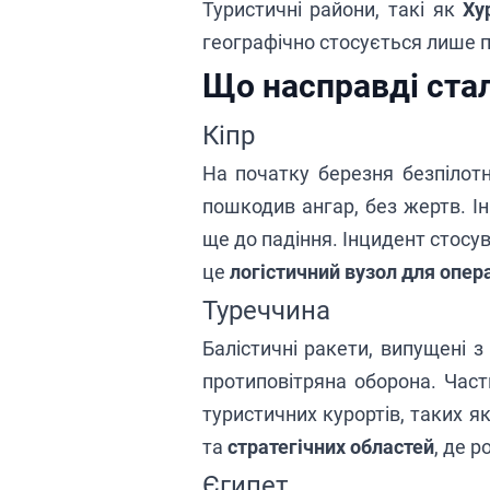
Туристичні райони, такі як
Ху
географічно стосується лише п
Що насправді стал
Кіпр
На початку березня безпілотн
пошкодив ангар, без жертв. І
ще до падіння.
Інцидент стосу
це
логістичний вузол для опер
Туреччина
Балістичні ракети, випущені з
протиповітряна оборона. Части
туристичних курортів, таких я
та
стратегічних областей
, де 
Єгипет