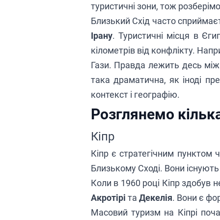
туристичні зони, тож розберім
Близький Схід часто сприймаєт
Ірану
. Туристичні місця в Єги
кілометрів від конфлікту. Нап
Гази. Правда лежить десь між
така драматична, як іноді п
контекст і географію.
Розглянемо кілька
Кіпр
Кіпр є стратегічним пунктом 
Близькому Сході. Вони існують
Коли в 1960 році Кіпр здобув н
Акротірі
та
Декелія
. Вони є ф
Масовий туризм на Кіпрі поча