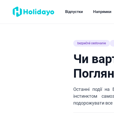
Відпустки
Напрямки
bezpečné cestovanie
Чи вар
Поглян
Останні події на
інстинктом само
подорожувати все 