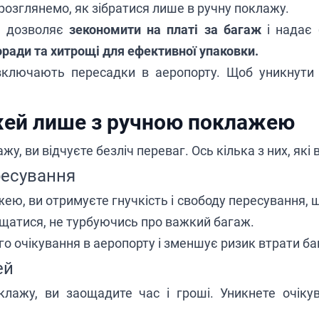
озглянемо, як зібратися лише в ручну поклажу.
ю дозволяє
зекономити на платі за багаж
і надає 
оради та хитрощі для ефективної упаковки.
 включають
пересадки
в аеропорту. Щоб уникнути 
жей лише з ручною поклажею
у, ви відчуєте безліч переваг. Ось кілька з них, які
ресування
ю, ви отримуєте гнучкість і свободу пересування, 
щатися, не турбуючись про важкий багаж.
о очікування в аеропорту і зменшує ризик втрати ба
ей
лажу, ви заощадите час і гроші. Уникнете очіку