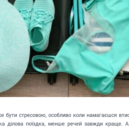
е бути стресовою, особливо коли намагаєшся втисн
тка ділова поїздка, менше речей завжди краще. Ал