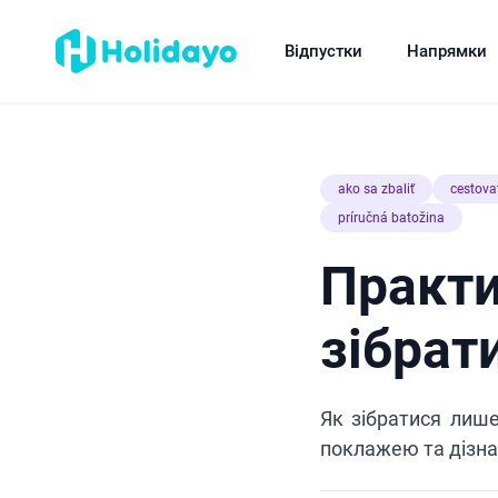
Відпустки
Напрямки
ako sa zbaliť
cestova
príručná batožina
Практи
зібрат
Як зібратися лиш
поклажею та дізна