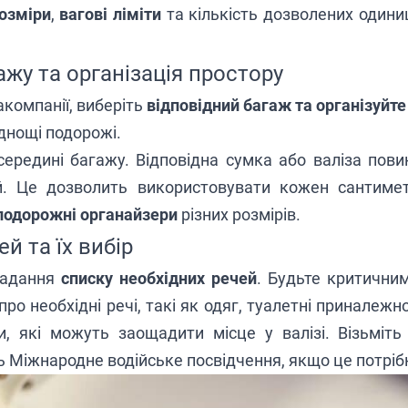
озміри
,
вагові ліміти
та кількість дозволених одиниц
ажу та організація простору
акомпанії, виберіть
відповідний багаж та організуйте
днощі подорожі.
середині багажу. Відповідна сумка або валіза повин
ей. Це дозволить використовувати кожен сантиме
подорожні органайзери
різних розмірів.
й та їх вибір
ладання
списку необхідних речей
. Будьте критичним
ро необхідні речі, такі як одяг, туалетні приналежн
и, які можуть заощадити місце у валізі. Візьміть
ть Міжнародне водійське посвідчення, якщо це потріб