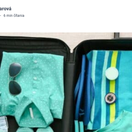
arová
·
6
min čítania