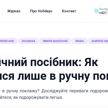
Пн-Нд 
Журнал
Про Holidayo
Контакт
+421 
teľské rady
dovolenka
letecké spoločnosti
letisko
praktický sp
чний посібник: Як
ися лише в ручну п
е в ручну поклажу? Досліджуйте переваги подоро
йтеся, як подорожувати легше.