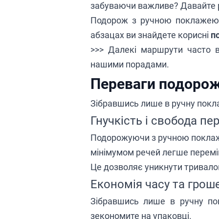
забуваючи важливе? Давайте р
Подорож з ручною поклаже
абзацах ви знайдете корисні
п
>>> Далекі маршрути часто
нашими порадами.
Переваги подоро
Зібравшись лише в ручну поклаж
Гнучкість і свобода пе
Подорожуючи з ручною поклаже
мінімумом речей легше перемі
Це дозволяє уникнути тривалог
Економія часу та грош
Зібравшись лише в ручну пок
зекономите на упаковці.