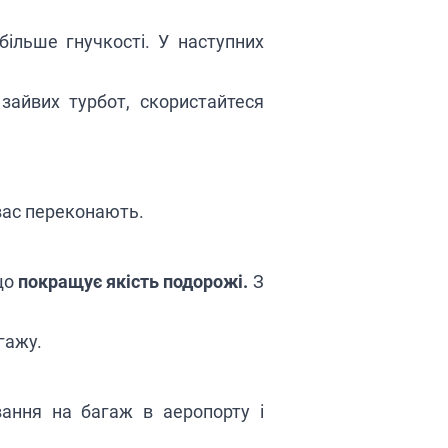
більше гнучкості. У наступних
зайвих турбот, скористайтеся
 вас переконають.
що
покращує якість подорожі.
З
гажу.
вання на багаж в аеропорту і