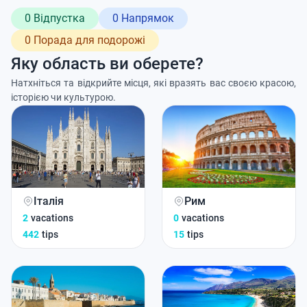
0 Відпустка
0 Напрямок
0 Порада для подорожі
Яку область ви оберете?
Натхніться та відкрийте місця, які вразять вас своєю красою,
історією чи культурою.
Італія
Рим
2
vacations
0
vacations
442
tips
15
tips