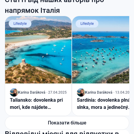
напрямок Італія
Lifestyle
Lifestyle
J
Karina
Daráková
·
27.04.2025
J
Karina
Daráková
·
13.04.2025
Taliansko: dovolenka pri
Sardínia: dovolenka plná
mori, kde nájdete
slnka, mora a jedinečných
romantiku aj
zážitkov
dobrodružstvo
Показати більше