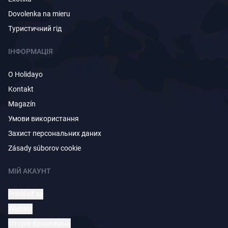
Dovolenka na mieru
Туристичний гід
ІНФОРМАЦІЯ
O Holidayo
Kontakt
Magazín
Умови використання
Захист персональних даних
Zásady súborov cookie
МІЙ АКАУНТ
Prihlásiť sa
Wishlist
Історія бронювань