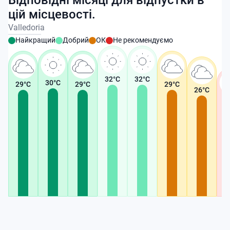
Відповідні місяці для відпустки в
цій місцевості.
Valledoria
Найкращий
Добрий
ОК
Не рекомендуємо
32
°C
32
°C
30
°C
29
°C
29
°C
29
°C
26
°C
2