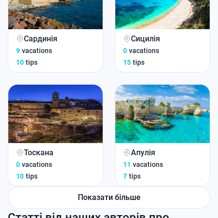
Сардинія
Сицилія
9
vacations
0
vacations
10
tips
15
tips
Тоскана
Апулія
0
vacations
11
vacations
10
tips
7
tips
Показати більше
Статті від наших авторів про