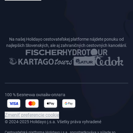
Na našej Holidayo cestovateľskej platforme nájdete ponuku od
najlepších Slovenských, ale aj zahraničných cestovných kancelárií.
100 % Безпечна онлайн-оплата
Zmeniť preferencie cookie
© 2024-2025 Holidayo j.s.a. Všetky práva vyhradené
Cestovateľská platforma Holidayo j.s.a., sprostredkováva v súlade so