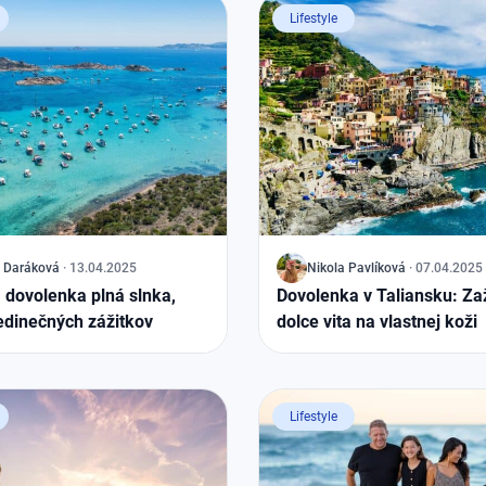
Lifestyle
Daráková
·
13.04.2025
J
Nikola
Pavlíková
·
07.04.2025
: dovolenka plná slnka,
Dovolenka v Taliansku: Za
edinečných zážitkov
dolce vita na vlastnej koži
Lifestyle