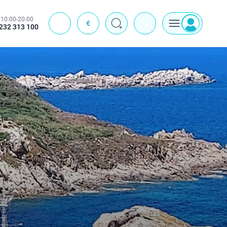
10:00-20:00
€
J
232 313 100