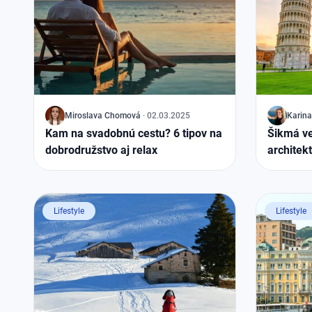
J
Miroslava
Chomová
·
02.03.2025
J
Karina
Kam na svadobnú cestu? 6 tipov na
Šikmá ve
dobrodružstvo aj relax
architek
Lifestyle
Lifestyle