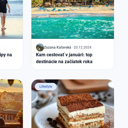
4
J
Zuzana
Kaľavská
·
20.12.2024
ipy na
Kam cestovať v januári: top
destinácie na začiatok roka
Lifestyle