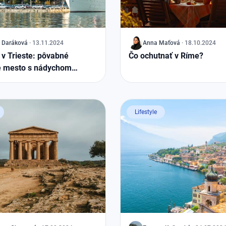
Daráková
·
13.11.2024
J
Anna
Maťová
·
18.10.2024
ť v Trieste: pôvabné
Čo ochutnať v Ríme?
e mesto s nádychom
 Európy
Lifestyle