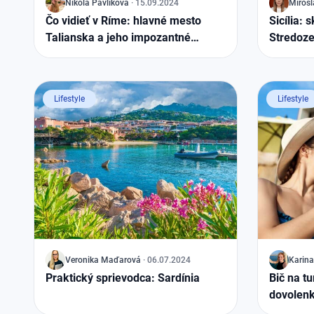
J
Nikola
Pavlíková
·
15.09.2024
J
Mirosl
Čo vidieť v Ríme: hlavné mesto
Sicília: 
Talianska a jeho impozantné
Stredoz
stavby
Lifestyle
Lifestyle
J
Veronika
Maďarová
·
06.07.2024
J
Karina
Praktický sprievodca: Sardínia
Bič na tu
dovolenk
nepoteši