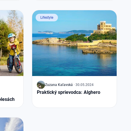
Lifestyle
J
Zuzana
Kaľavská
·
30.05.2024
Praktický sprievodca: Alghero
olesách