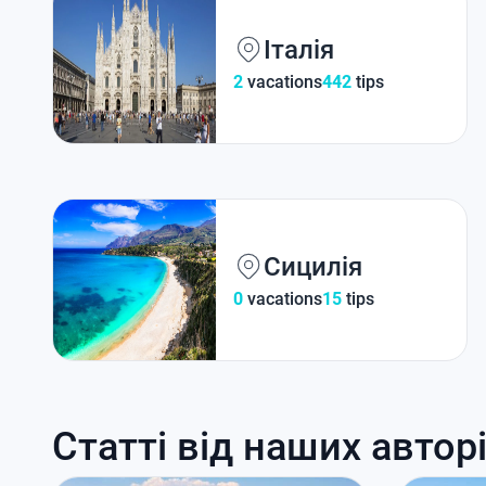
Італія
2
vacations
442
tips
Сицилія
0
vacations
15
tips
Статті від наших автор