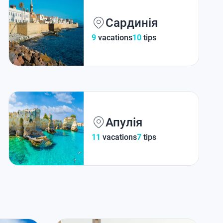
Сардинія
9
vacations
10
tips
Апулія
11
vacations
7
tips