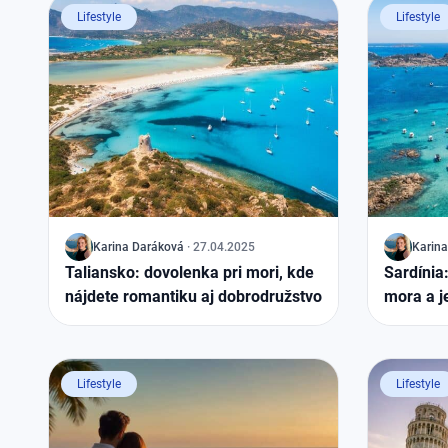
Lifestyle
Lifestyle
J
Karina
Daráková
·
27.04.2025
J
Karina
Taliansko: dovolenka pri mori, kde
Sardínia
nájdete romantiku aj dobrodružstvo
mora a j
Lifestyle
Lifestyle