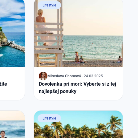
Lifestyle
J
Miroslava
Chomová
·
24.03.2025
žite
Dovolenka pri mori: Vyberte si z tej
najlepšej ponuky
Lifestyle