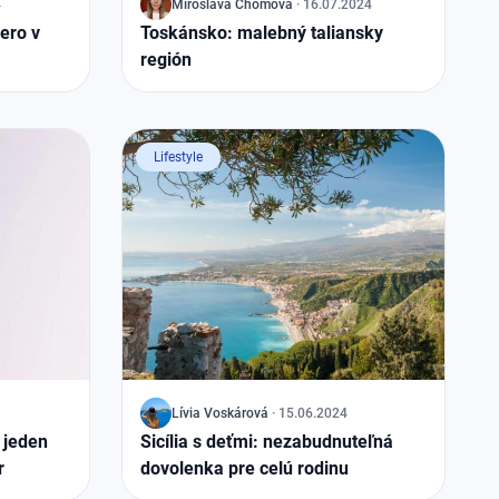
4
J
Miroslava
Chomová
·
16.07.2024
ero v
Toskánsko: malebný taliansky
región
Lifestyle
J
Lívia
Voskárová
·
15.06.2024
a jeden
Sicília s deťmi: nezabudnuteľná
r
dovolenka pre celú rodinu