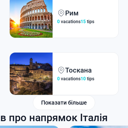
Рим
0
vacations
15
tips
Тоскана
0
vacations
10
tips
Показати більше
ів про напрямок Італія