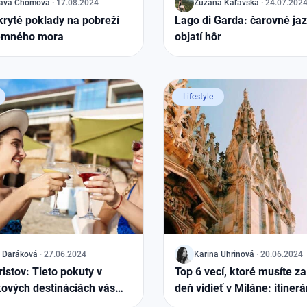
ava
Chomová
·
17.08.2024
J
Zuzana
Kaľavská
·
24.07.202
skryté poklady na pobreží
Lago di Garda: čarovné jaz
emného mora
objatí hôr
Lifestyle
Daráková
·
27.06.2024
J
Karina
Uhrinová
·
20.06.2024
ristov: Tieto pokuty v
Top 6 vecí, ktoré musíte z
ových destináciách vás
deň vidieť v Miláne: itinerá
a