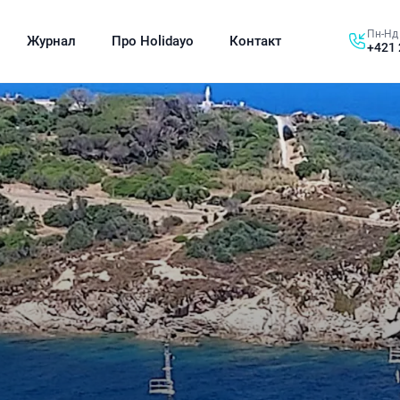
Пн-Нд 
Журнал
Про Holidayo
Контакт
+421 