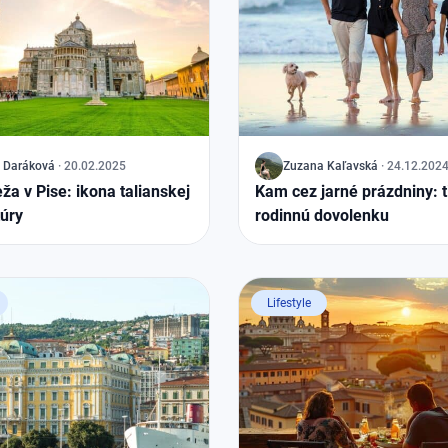
Daráková
·
20.02.2025
J
Zuzana
Kaľavská
·
24.12.202
ža v Pise: ikona talianskej
Kam cez jarné prázdniny: t
túry
rodinnú dovolenku
Lifestyle