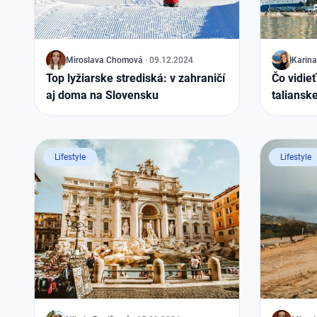
J
Miroslava
Chomová
·
09.12.2024
J
Karina
Top lyžiarske strediská: v zahraničí
Čo vidie
aj doma na Slovensku
taliansk
strednej
Lifestyle
Lifestyle