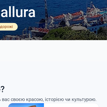
allura
одорожі
е?
ь вас своєю красою, історією чи культурою.