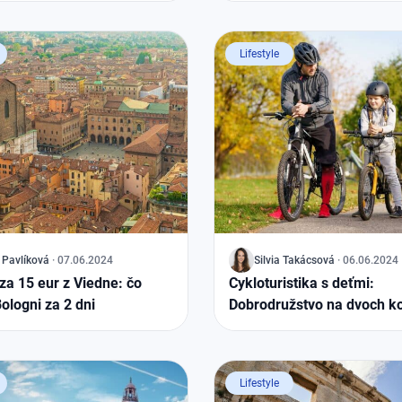
Lifestyle
Pavlíková
·
07.06.2024
J
Silvia
Takácsová
·
06.06.2024
za 15 eur z Viedne: čo
Cykloturistika s deťmi:
Bologni za 2 dni
Dobrodružstvo na dvoch k
Lifestyle