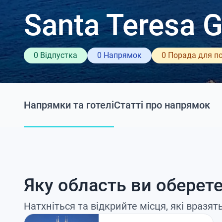
Santa Teresa G
0 Відпустка
0 Напрямок
0 Порада для п
Напрямки та готелі
Статті про напрямок
Яку область ви оберет
Натхніться та відкрийте місця, які вразят