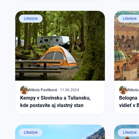
Lifestyle
Lifestyle
J
Nikola
Pavlíková
·
11.06.2024
J
Nikola
Kempy v Slovinsku a Taliansku,
Bologna 
kde postavíte aj vlastný stan
vidieť v 
Lifestyle
Lifestyle