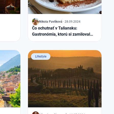
J
Nikola
Pavlíková
·
28.09.2024
Čo ochutnať v Taliansku:
Gastronómia, ktorú si zamiloval
celý svet
Lifestyle