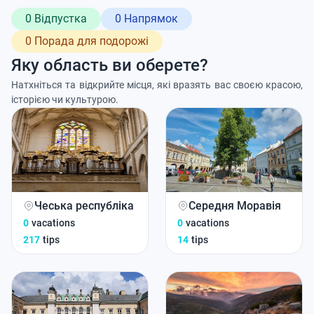
0 Відпустка
0 Напрямок
0 Порада для подорожі
Яку область ви оберете?
Натхніться та відкрийте місця, які вразять вас своєю красою,
історією чи культурою.
Чеська республіка
Середня Моравія
0
vacations
0
vacations
217
tips
14
tips