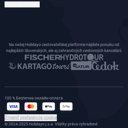
Історія бронювань
Na našej Holidayo cestovateľskej platforme nájdete ponuku od
najlepších Slovenských, ale aj zahraničných cestovných kancelárií.
100 % Безпечна онлайн-оплата
Zmeniť preferencie cookie
© 2024-2025 Holidayo j.s.a. Všetky práva vyhradené