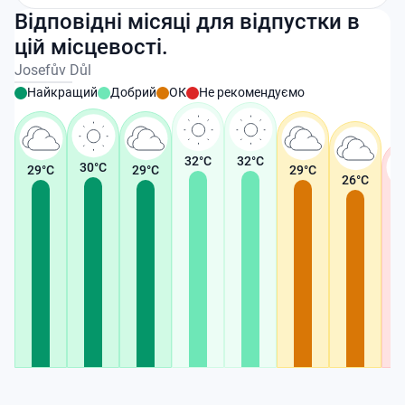
Відповідні місяці для відпустки в
цій місцевості.
Josefův Důl
Найкращий
Добрий
ОК
Не рекомендуємо
32
°C
32
°C
30
°C
29
°C
29
°C
29
°C
26
°C
2