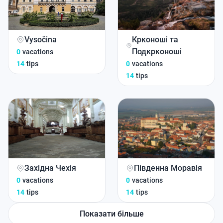
Vysočina
Крконоші та
Подкрконоші
0
vacations
14
tips
0
vacations
14
tips
Західна Чехія
Південна Моравія
0
vacations
0
vacations
14
tips
14
tips
Показати більше