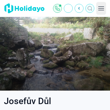
€
Josefův Důl