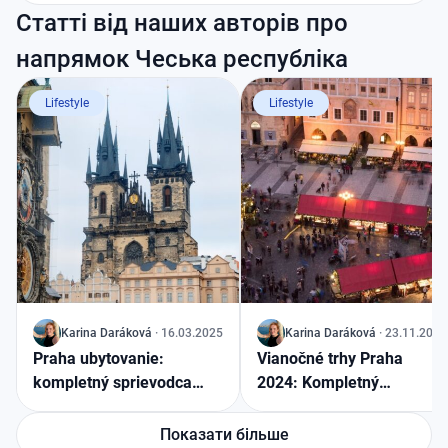
Статті від наших авторів про
напрямок Чеська республіка
Lifestyle
Lifestyle
J
Karina
Daráková
·
16.03.2025
J
Karina
Daráková
·
23.11.2024
Praha ubytovanie:
Vianočné trhy Praha
kompletný sprievodca
2024: Kompletný
ubytovaním v stovežatej
sprievodca najkrajšími
matičke
trhmi v srdci Európy
Показати більше