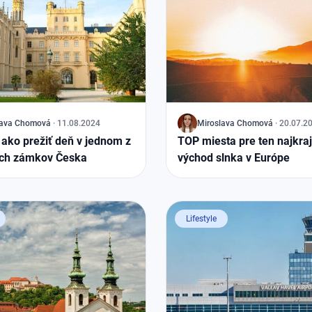
ava
Chomová
·
11.08.2024
J
Miroslava
Chomová
·
20.07.2
 ako prežiť deň v jednom z
TOP miesta pre ten najkraj
ích zámkov Česka
východ slnka v Európe
Lifestyle