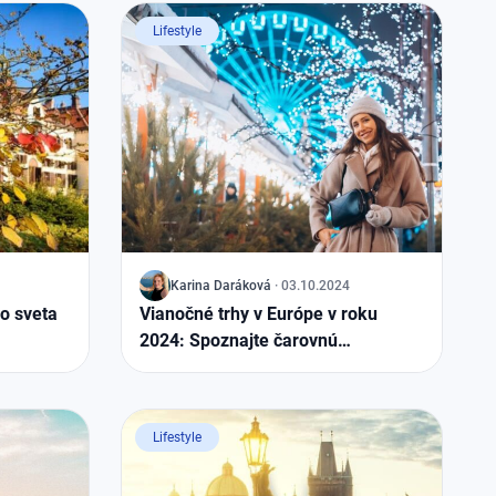
Lifestyle
J
Karina
Daráková
·
03.10.2024
lo sveta
Vianočné trhy v Európe v roku
2024: Spoznajte čarovnú
atmosféru blížiacich sa sviatkov
Lifestyle