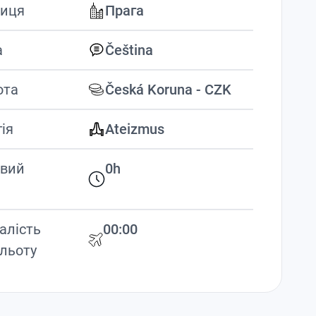
иця
Прага
а
Čeština
юта
Česká Koruna - CZK
гія
Ateizmus
вий
0h
алість
00:00
льоту