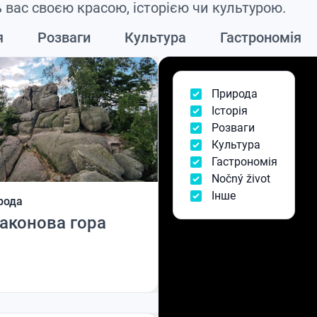
ь вас своєю красою, історією чи культурою.
я
Розваги
Культура
Гастрономія
Природа
Історія
Розваги
Культура
Гастрономія
Nočný život
Інше
рода
аконова гора