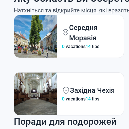
Натхніться та відкрийте місця, які вразят
Середня
Моравія
0
vacations
14
tips
Західна Чехія
0
vacations
14
tips
Поради для подорожей