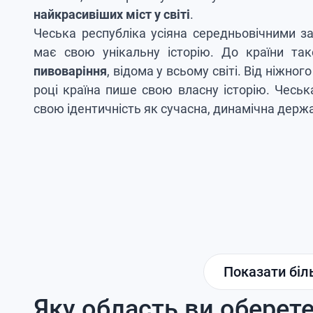
найкрасивіших міст у світі
.
Чеська республіка усіяна середньовічними з
має свою унікальну історію. До країни та
пивоваріння
, відома у всьому світі. Від ніжн
році країна пише свою власну історію. Чесь
свою ідентичність як сучасна, динамічна держав
Показати бі
Яку область ви оберет