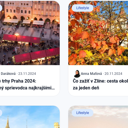
Lifestyle
Daráková
·
23.11.2024
J
Anna
Maťová
·
20.11.2024
 trhy Praha 2024:
Čo zažiť v Zlíne: cesta oko
ý sprievodca najkrajšími
za jeden deň
srdci Európy
Lifestyle