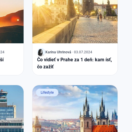
024
J
Karina
Uhrinová
·
03.07.2024
ší
Čo vidieť v Prahe za 1 deň: kam ísť,
čo zažiť
Lifestyle