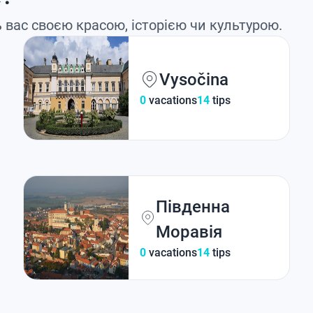
ь вас своєю красою, історією чи культурою.
Vysočina
0
vacations
14
tips
Південна
Моравія
0
vacations
14
tips