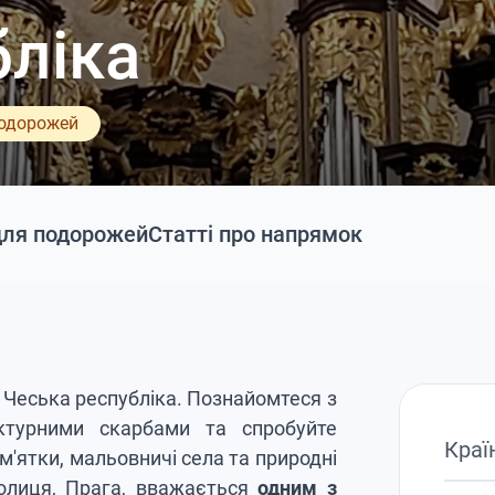
бліка
подорожей
для подорожей
Статті про напрямок
 — Чеська республіка. Познайомтеся з
тектурними скарбами та спробуйте
Краї
'ятки, мальовничі села та природні
Столиця, Прага, вважається
одним з