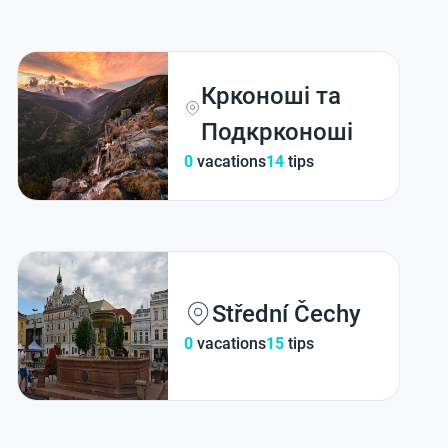
Крконоші та
Подкрконоші
0
vacations
14
tips
Střední Čechy
0
vacations
15
tips