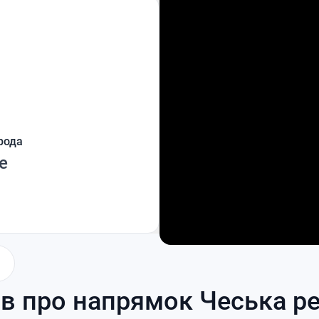
рода
e
ів про напрямок Чеська р