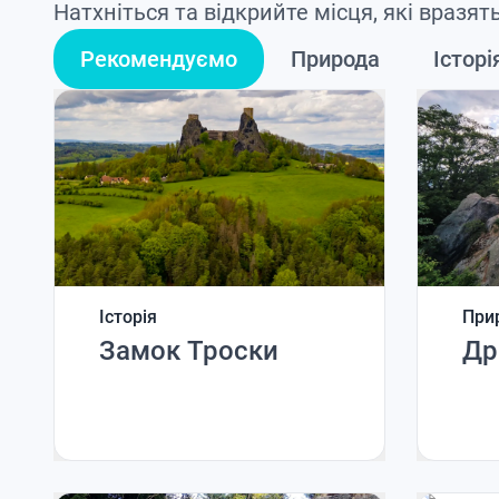
Натхніться та відкрийте місця, які вразят
Рекомендуємо
Природа
Історі
Історія
При
Замок Троски
Др