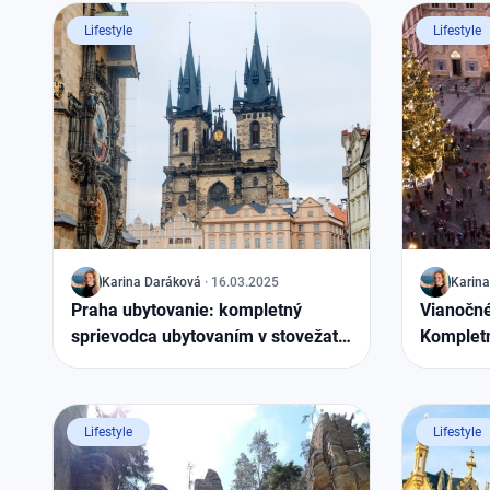
Lifestyle
Lifestyle
J
Karina
Daráková
·
16.03.2025
J
Karina
Praha ubytovanie: kompletný
Vianočné
sprievodca ubytovaním v stovežatej
Kompletn
matičke
trhmi v 
Lifestyle
Lifestyle