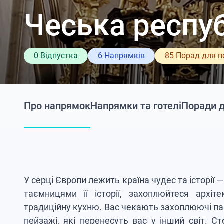
Чеська респу
0 Відпустка
6 Напрямків
85 Порад для 
Про напрямок
Напрямки та готелі
Поради 
У серці Європи лежить країна чудес та історії
таємницями її історії, захоплюйтеся архі
традиційну кухню. Вас чекають захоплюючі пам
пейзажі, які перенесуть вас у інший світ. 