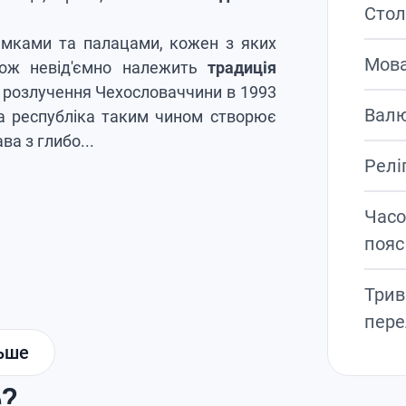
Стол
амками та палацами, кожен з яких
Мов
кож невід'ємно належить
традиція
ого розлучення Чехословаччини в 1993
Вал
ка республіка таким чином створює
а з глибо...
Релі
Часо
пояс
Трив
пере
льше
е?