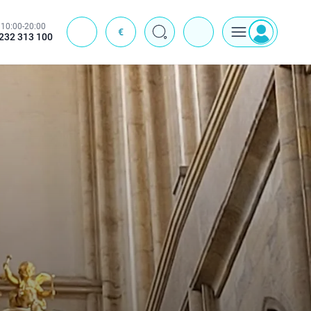
10:00-20:00
€
J
232 313 100