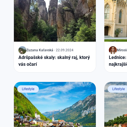
J
Zuzana
Kaľavská
·
22.09.2024
J
Mirosl
Adršpašské skaly: skalný raj, ktorý
Lednice:
vás očarí
najkrajš
Lifestyle
Lifestyle