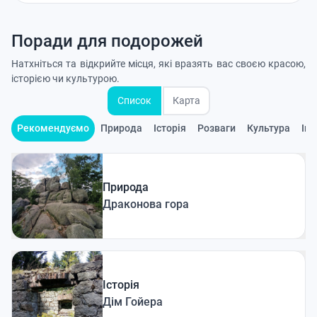
Поради для подорожей
Натхніться та відкрийте місця, які вразять вас своєю красою,
історією чи культурою.
Список
Карта
Рекомендуємо
Природа
Історія
Розваги
Культура
Ін
Природа
Драконова гора
Історія
Дім Гойера