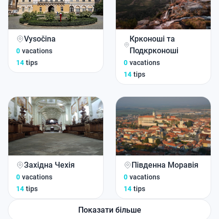
Vysočina
Крконоші та
Подкрконоші
0
vacations
14
tips
0
vacations
14
tips
Західна Чехія
Південна Моравія
0
vacations
0
vacations
14
tips
14
tips
Показати більше