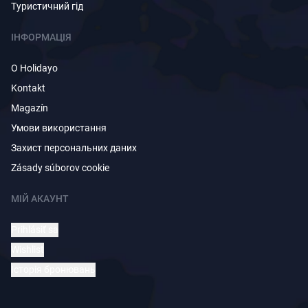
Туристичний гід
ІНФОРМАЦІЯ
O Holidayo
Kontakt
Magazín
Умови використання
Захист персональних даних
Zásady súborov cookie
МІЙ АКАУНТ
Prihlásiť sa
Wishlist
Історія бронювань