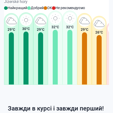
Jizerské hory
Найкращий
Добрий
ОК
Не рекомендуємо
32
°C
32
°C
30
°C
29
°C
29
°C
29
°C
26
°C
2
Завжди в курсі і завжди перший!