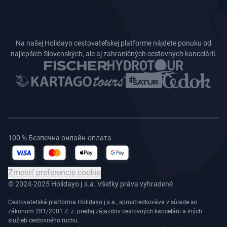
Na našej Holidayo cestovateľskej platforme nájdete ponuku od
najlepších Slovenských, ale aj zahraničných cestovných kancelárií.
100 % Безпечна онлайн-оплата
Zmeniť preferencie cookie
© 2024-2025 Holidayo j.s.a. Všetky práva vyhradené
Cestovateľská platforma Holidayo j.s.a., sprostredkováva v súlade so
zákonom 281/2001 Z. z. predaj zájazdov cestovných kancelárii a iných
služieb cestovného ruchu.