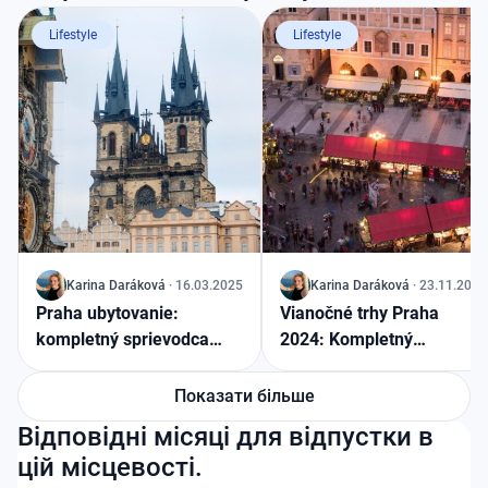
Lifestyle
Lifestyle
J
Karina
Daráková
·
16.03.2025
J
Karina
Daráková
·
23.11.2024
Praha ubytovanie:
Vianočné trhy Praha
kompletný sprievodca
2024: Kompletný
ubytovaním v stovežatej
sprievodca najkrajšími
matičke
trhmi v srdci Európy
Показати більше
Відповідні місяці для відпустки в
цій місцевості.