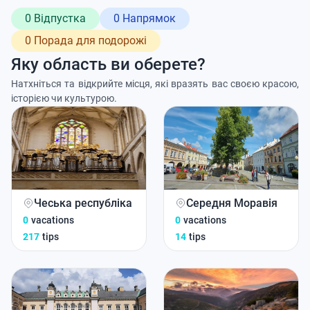
0 Відпустка
0 Напрямок
0 Порада для подорожі
Яку область ви оберете?
Натхніться та відкрийте місця, які вразять вас своєю красою,
історією чи культурою.
Чеська республіка
Середня Моравія
0
vacations
0
vacations
217
tips
14
tips