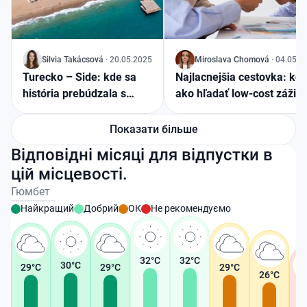
J
Silvia
Takácsová
·
20.05.2025
J
Miroslava
Chomová
·
04.05.2
Turecko – Side: kde sa
Najlacnejšia cestovka: kde
história prebúdzala s
ako hľadať low-cost zážitk
východom slnka
Показати більше
Відповідні місяці для відпустки в
цій місцевості.
Гюмбет
Найкращий
Добрий
ОК
Не рекомендуємо
32
°C
32
°C
30
°C
29
°C
29
°C
29
°C
26
°C
2