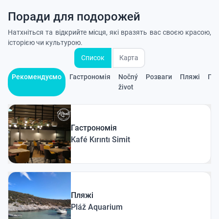
Поради для подорожей
Натхніться та відкрийте місця, які вразять вас своєю красою,
історією чи культурою.
Список
Карта
Рекомендуємо
Гастрономія
Nočný
Розваги
Пляжі
Пр
život
Гастрономія
Kafé Kırıntı Simit
Пляжі
Pláž Aquarium