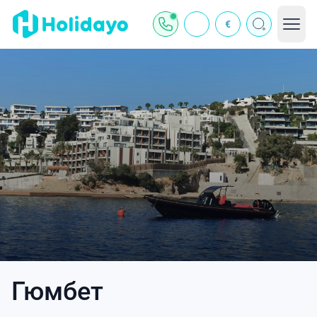
€
Гюмбет