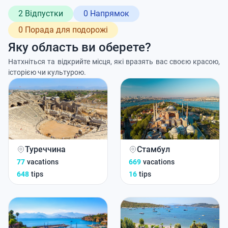
2 Відпустки
0 Напрямок
0 Порада для подорожі
Яку область ви оберете?
Натхніться та відкрийте місця, які вразять вас своєю красою,
історією чи культурою.
Туреччина
Стамбул
77
vacations
669
vacations
648
tips
16
tips