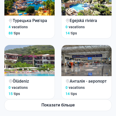
Турецька Рив'єра
Egejská riviéra
4
vacations
0
vacations
88
tips
14
tips
Ölüdeniz
Анталія - аеропорт
0
vacations
0
vacations
15
tips
14
tips
Показати більше