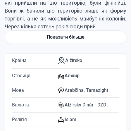
які прийшли на цю територію, були фінікійці.
Вони ж бачили цю територію лише як форму
торгівлі, а не як можливість майбутніх колоній.
Через кілька сотень років сюди прий...
Показати більше
Країна
Alžírsko
Столиця
Алжир
Мова
Arabčina, Tamazight
Валюта
Alžírsky Dinár - DZD
Релігія
Islam