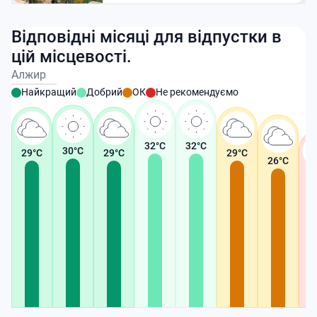
Відповідні місяці для відпустки в
цій місцевості.
Алжир
Найкращий
Добрий
ОК
Не рекомендуємо
32
°C
32
°C
30
°C
29
°C
29
°C
29
°C
26
°C
2