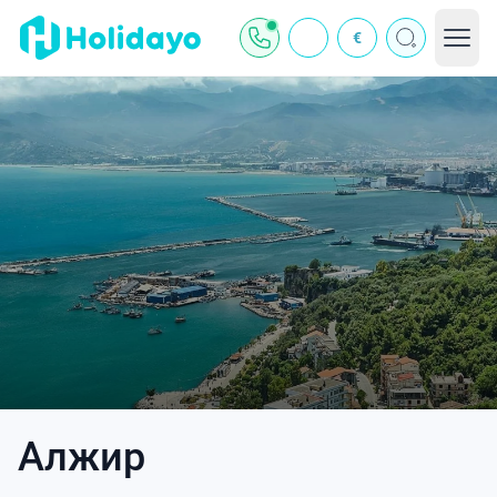
€
Алжир