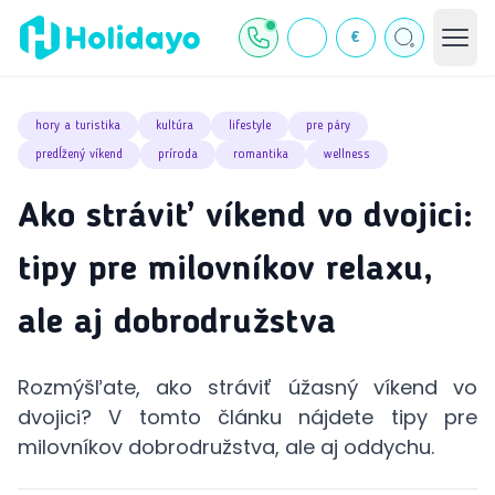
€
hory a turistika
kultúra
lifestyle
pre páry
predĺžený víkend
príroda
romantika
wellness
Ako stráviť víkend vo dvojici:
tipy pre milovníkov relaxu,
ale aj dobrodružstva
Rozmýšľate, ako stráviť úžasný víkend vo
dvojici? V tomto článku nájdete tipy pre
milovníkov dobrodružstva, ale aj oddychu.