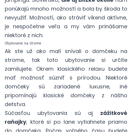
ponúkajú mnoho možností a bola by škoda to
nevyužiť. Možností, ako stráviť víkend aktívne,
je nespočetne veľa a my vám prinášame
niektoré z nich.
Ubytovanie na strome
Ak ste už ako malí snívali o domčeku na
strome, tak toto ubytovanie si určite
zamilujete. Okrem klasického relaxu budete
mať možnosť súzniť s prírodou. Niektoré
domčeky sú zariadené luxusne, iné
pripomínajú klasické domčeky z nášho
detstva.
Súčasťou ubytovania sú aj
zážitkové
raňajky
, ktoré si po lane vytiahnete priamo
do domčeka. Počas voľného času budete