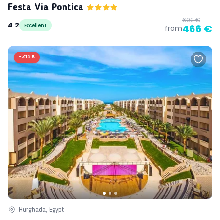
Festa Via Pontica
699 €
4.2
Excellent
466 €
from
-
214 €
Hurghada, Egypt