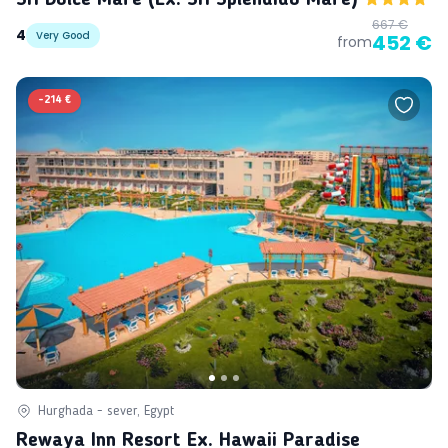
667 €
4
Very Good
452 €
from
-
214 €
Hurghada - sever, Egypt
Rewaya Inn Resort Ex. Hawaii Paradise