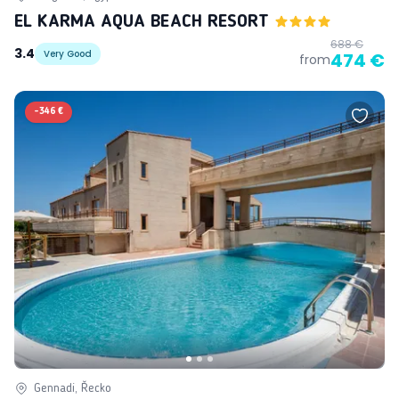
EL KARMA AQUA BEACH RESORT
688 €
3.4
Very Good
474 €
from
-
346 €
Gennadi, Řecko