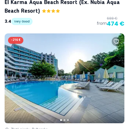
El Karma Aqua Beach Resort (ex. Nubia Aqua
Beach Resort)
688 €
3.4
Very Good
474 €
from
-
216 €