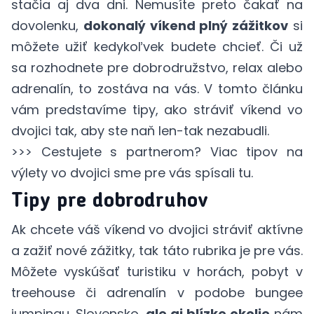
stačia aj dva dni. Nemusíte preto čakať na
dovolenku,
dokonalý víkend plný zážitkov
si
môžete užiť kedykoľvek budete chcieť. Či už
sa rozhodnete pre dobrodružstvo, relax alebo
adrenalín, to zostáva na vás. V tomto článku
vám predstavíme tipy, ako stráviť víkend vo
dvojici tak, aby ste naň len-tak nezabudli.
>>> Cestujete s partnerom? Viac tipov na
výlety vo dvojici
sme pre vás spísali
tu
.
Tipy pre dobrodruhov
Ak chcete váš víkend vo dvojici stráviť aktívne
a zažiť nové zážitky, tak táto rubrika je pre vás.
Môžete vyskúšať turistiku v horách, pobyt v
treehouse či adrenalín v podobe bungee
jumpingu. Slovensko,
ale aj blízke okolie
nám