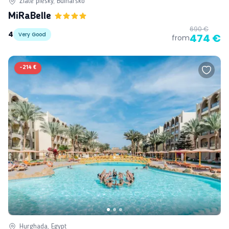
Zlaté piesky, Bulharsko
MiRaBelle
690 €
4
Very Good
474 €
from
-
214 €
Hurghada, Egypt