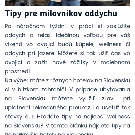
Tipy pre milovníkov oddychu
Po náročnom týždni v práci si zaslúžite
oddych a relax. Ideálnou voľbou pre váš
víkend vo dvojici budú kúpele, wellness či
oddych pri jazere. Môžete si tak užiť čas vo
dvojici a zažiť nové zážitky v malebnom
prostredí.
Na výber máte z rôznych hotelov na Slovensku
či v blízkom zahraničí. V prípade ubytovania
na Slovensku môžete využiť zľavu pri
uplatnení
rekreačného preukazu
a ušetriť tak
stovky eur. Hľadáte tipy na najlepší wellness
na Slovensku?
V tomto článku
nájdete tipy na
tie najkrajšie hotely na Slovensku.