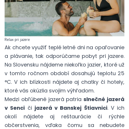
Relax pri jazere
Ak chcete využiť teplé letné dni na opaľovanie
a plávanie, tak odporúčame pobyt pri jazere.
Na Slovensku nájdeme niekoľko jazier, ktoré už
v tomto ročnom období dosahujú teplotu 25
°C. V ich blízkosti nájdete aj chatky či hotely,
ktoré vás okúzlia svojim výhľadom.
Medzi obľúbené jazerá patria
slnečné jazerá
v Senci
či
jazerá v Banskej Štiavnici
. V ich
okolí nájdete aj reštaurácie či rýchle
občerstvenia, vďaka čomu sa nebudete