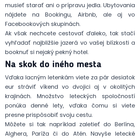
musieť starať ani o prípravu jedla. Ubytovania
nájdete na Bookingu, Airbnb, ale aj vo
Facebookových skupinách.
Ak však nechcete cestovať ďaleko, tak stačí
vyhľadať najbližšie jazerá vo vašej blízkosti a
booknuť si nejaký pekný hotel.
Na skok do iného mesta
Vďaka lacným letenkám viete za pár desiatok
eur stráviť víkend vo dvojici aj v okolitých
krajinách. Množstvo leteckých spoločností
ponúka denné lety, vďaka čomu si viete
presne prispôsobiť svoju cestu.
Môžete si tak napríklad zaletieť do
Berlína
,
Alghera
,
Paríža
či do
Atén
. Navyše letecké