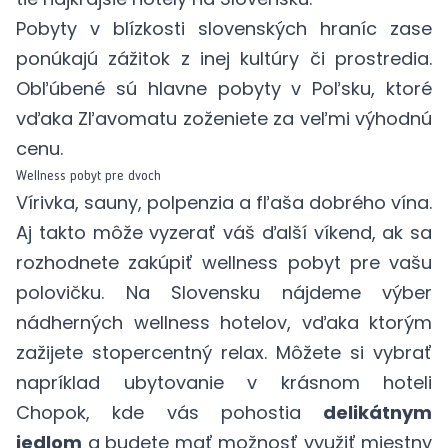
Pobyty v blízkosti slovenských hraníc zase
ponúkajú zážitok z inej kultúry či prostredia.
Obľúbené sú hlavne pobyty v Poľsku, ktoré
vďaka Zľavomatu zoženiete za veľmi výhodnú
cenu.
Wellness pobyt pre dvoch
Vírivka, sauny, polpenzia a fľaša dobrého vína.
Aj takto môže vyzerať váš
ďalší víkend
, ak sa
rozhodnete zakúpiť wellness pobyt pre vašu
polovičku. Na Slovensku nájdeme výber
nádherných
wellness hotelov
, vďaka ktorým
zažijete stopercentný relax. Môžete si vybrať
napríklad ubytovanie v krásnom hoteli
Chopok, kde vás pohostia
delikátnym
jedlom
a budete mať možnosť využiť miestny