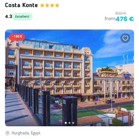
Costa Konte
822 €
4.3
Excellent
476 €
from
-
180 €
Hurghada, Egypt