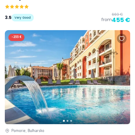
669 €
3.5
Very Good
455 €
from
-
233 €
Pomorie, Bulharsko