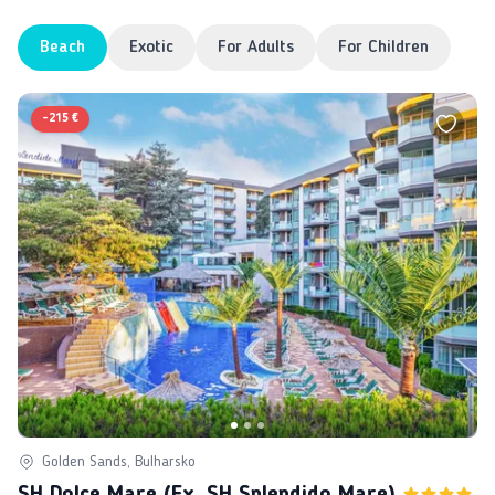
Beach
Exotic
For Adults
For Children
-
215 €
Golden Sands, Bulharsko
SH Dolce Mare (ex. SH Splendido Mare)