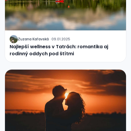
Zuzana Kaľavská
·
09.01.2025
J
Najlepší wellness v Tatrách: romantika aj
rodinný oddych pod štítmi