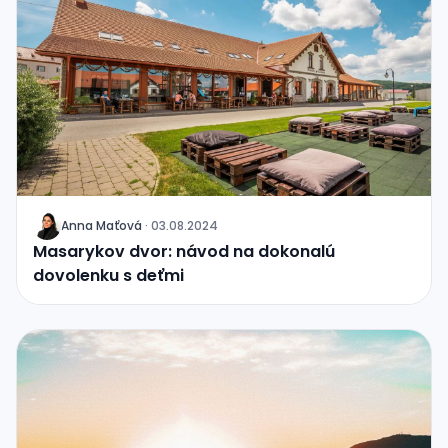
Anna Maťová
·
03.08.2024
J
Masarykov dvor: návod na dokonalú
dovolenku s deťmi