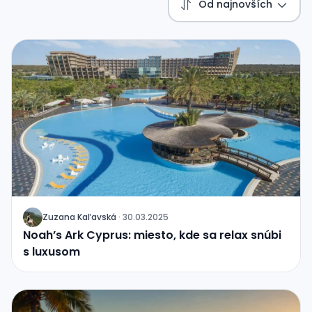
Od najnovších
Zuzana Kaľavská
·
30.03.2025
J
Noah’s Ark Cyprus: miesto, kde sa relax snúbi
s luxusom