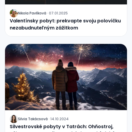
Nikola Pavlíková
·
07.01.2025
J
Valentínsky pobyt: prekvapte svoju polovičku
nezabudnuteľným zážitkom
Silvia Takácsová
·
14.10.2024
J
Silvestrovské pobyty v Tatrách: Ohňostroj,