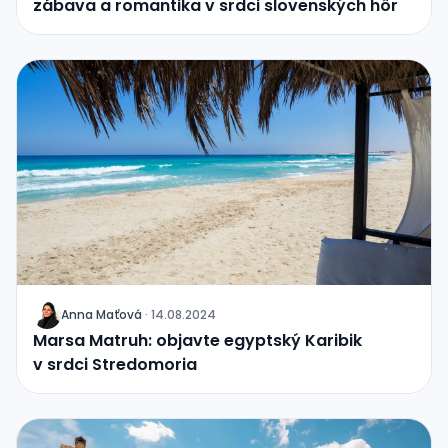
zábava a romantika v srdci slovenských hôr
Anna Maťová
·
14.08.2024
J
Marsa Matruh: objavte egyptský Karibik
v srdci Stredomoria