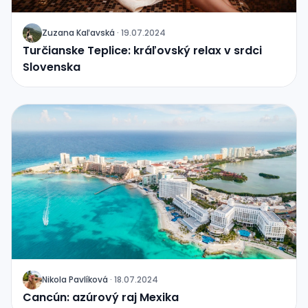
Zuzana Kaľavská
·
19.07.2024
J
Turčianske Teplice: kráľovský relax v srdci
Slovenska
Nikola Pavlíková
·
18.07.2024
J
Cancún: azúrový raj Mexika