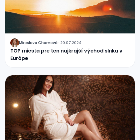
Miroslava Chomová
·
20.07.2024
J
TOP miesta pre ten najkrajší východ slnka v
Európe