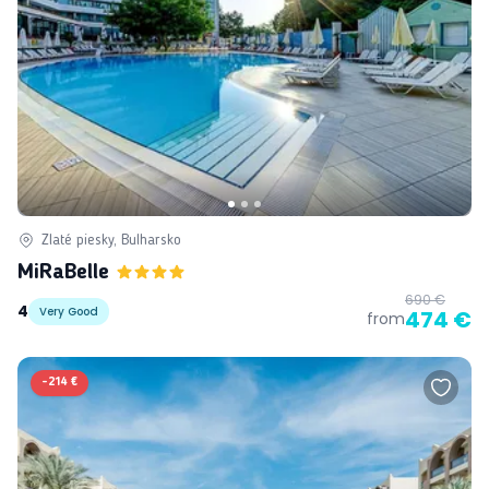
Zlaté piesky, Bulharsko
MiRaBelle
690 €
4
Very Good
474 €
from
-
214 €