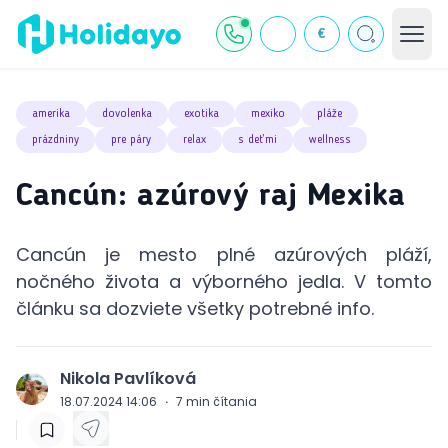
€
amerika
dovolenka
exotika
mexiko
pláže
prázdniny
pre páry
relax
s deťmi
wellness
Cancún: azúrový raj Mexika
Cancún je mesto plné azúrových pláží,
nočného života a výborného jedla. V tomto
článku sa dozviete všetky potrebné info.
Nikola Pavlíková
J
18.07.2024 14:06
·
7
min čítania