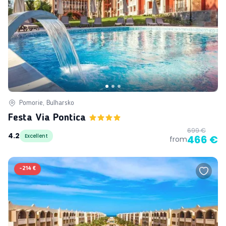
Pomorie, Bulharsko
Festa Via Pontica
699 €
4.2
Excellent
466 €
from
-
214 €