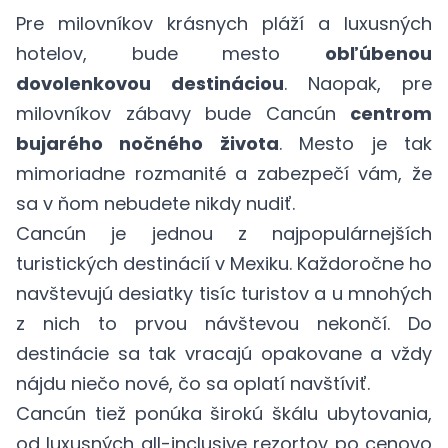
Pre milovníkov krásnych pláží a luxusných
hotelov, bude mesto
obľúbenou
dovolenkovou destináciou
. Naopak, pre
milovníkov zábavy bude Cancún
centrom
bujarého nočného života
. Mesto je tak
mimoriadne rozmanité a zabezpečí vám, že
sa v ňom nebudete nikdy nudiť.
Cancún je jednou z najpopulárnejších
turistických destinácií v Mexiku. Každoročne ho
navštevujú desiatky tisíc turistov a u mnohých
z nich to prvou návštevou nekončí. Do
destinácie sa tak vracajú opakovane a vždy
nájdu niečo nové, čo sa oplatí navštíviť.
Cancún tiež ponúka širokú škálu ubytovania,
od luxusných all-inclusive rezortov po cenovo