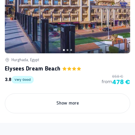
Hurghada, Egypt
Elysees Dream Beach
658 €
3.8
Very Good
478 €
from
Show more