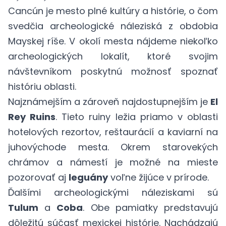
Cancún je mesto plné kultúry a histórie, o čom
svedčia archeologické náleziská z obdobia
Mayskej ríše. V okolí mesta nájdeme niekoľko
archeologických lokalít, ktoré svojim
návštevníkom poskytnú možnosť spoznať
históriu oblasti.
Najznámejším a zároveň najdostupnejším je
El
Rey Ruins
. Tieto ruiny ležia priamo v oblasti
hotelových rezortov, reštaurácií a kaviarní na
juhovýchode mesta. Okrem starovekých
chrámov a námestí je možné na mieste
pozorovať aj
leguány
voľne žijúce v prírode.
Ďalšími archeologickými náleziskami sú
Tulum
a
Coba
. Obe pamiatky predstavujú
dôležitú súčasť mexickej histórie. Nachádzajú