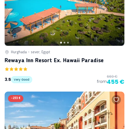
Hurghada - sever, Egypt
Rewaya Inn Resort Ex. Hawaii Paradise
669 €
3.5
Very Good
455 €
from
-
233 €