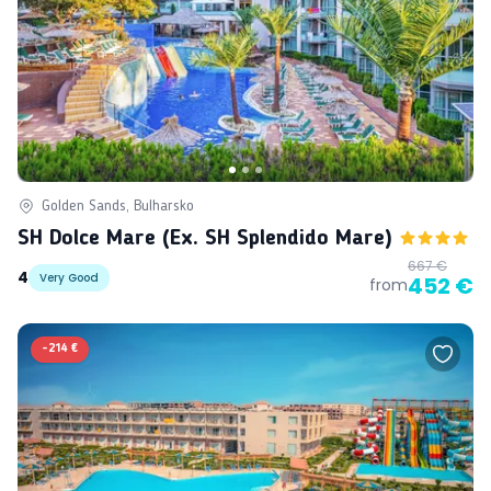
Golden Sands, Bulharsko
SH Dolce Mare (ex. SH Splendido Mare)
667 €
4
Very Good
452 €
from
-
214 €