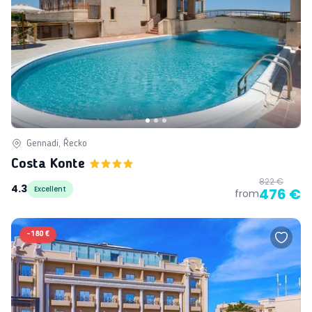
Gennadi, Řecko
Costa Konte
822 €
4.3
Excellent
476 €
from
-
180 €