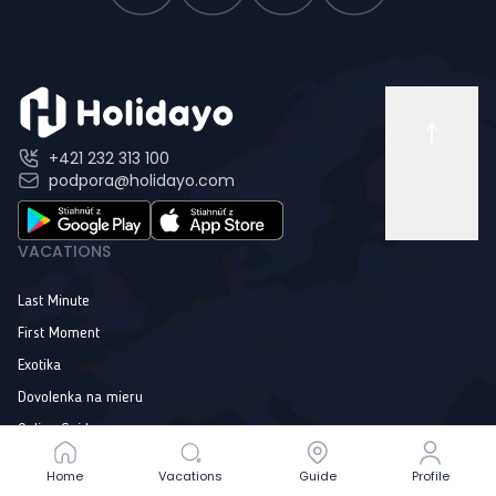
+421 232 313 100
podpora@holidayo.com
VACATIONS
Last Minute
First Moment
Exotika
Dovolenka na mieru
Online Guide
Home
Home
Vacations
Vacations
Guide
Guide
Profile
Profile
INFORMATION