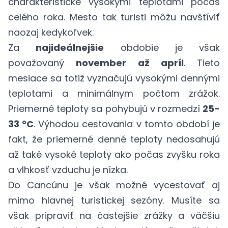
charakteristické vysokými teplotami počas
celého roka. Mesto tak turisti môžu navštíviť
naozaj kedykoľvek.
Za
najideálnejšie
obdobie je však
považovaný
november až apríl
. Tieto
mesiace sa totiž vyznačujú vysokými dennými
teplotami a minimálnym počtom zrážok.
Priemerné teploty sa pohybujú v rozmedzí
25-
33 °C
. Výhodou cestovania v tomto období je
fakt, že priemerné denné teploty nedosahujú
až také vysoké teploty ako počas zvyšku roka
a vlhkosť vzduchu je nízka.
Do Cancúnu je však možné vycestovať aj
mimo hlavnej turistickej sezóny. Musíte sa
však pripraviť na častejšie zrážky a väčšiu