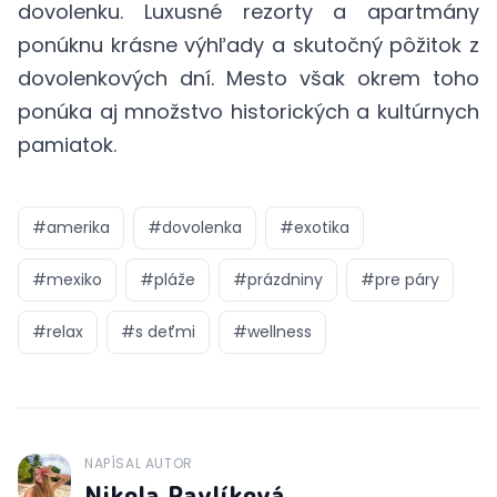
dovolenku. Luxusné rezorty a apartmány
ponúknu krásne výhľady a skutočný pôžitok z
dovolenkových dní. Mesto však okrem toho
ponúka aj množstvo historických a kultúrnych
pamiatok.
#
amerika
#
dovolenka
#
exotika
#
mexiko
#
pláže
#
prázdniny
#
pre páry
#
relax
#
s deťmi
#
wellness
NAPÍSAL AUTOR
J