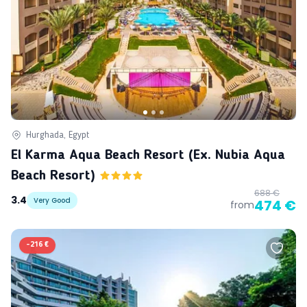
Hurghada, Egypt
El Karma Aqua Beach Resort (ex. Nubia Aqua
Beach Resort)
688 €
3.4
Very Good
474 €
from
-
216 €