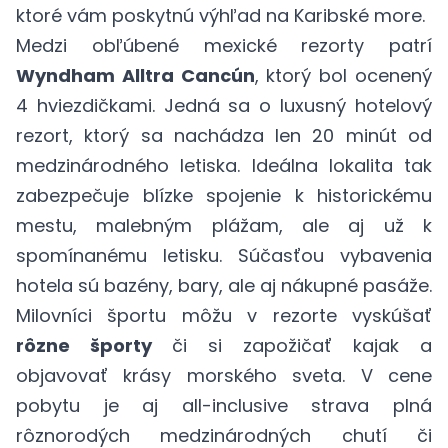
ktoré vám poskytnú výhľad na Karibské more.
Medzi obľúbené mexické rezorty patrí
Wyndham Alltra Cancún
, ktorý bol ocenený
4 hviezdičkami. Jedná sa o luxusný hotelový
rezort, ktorý sa nachádza len 20 minút od
medzinárodného letiska. Ideálna lokalita tak
zabezpečuje blízke spojenie k historickému
mestu, malebným plážam, ale aj už k
spomínanému letisku. Súčasťou vybavenia
hotela sú bazény, bary, ale aj nákupné pasáže.
Milovníci športu môžu v rezorte vyskúšať
rôzne športy
či si zapožičať kajak a
objavovať krásy morského sveta. V cene
pobytu je aj all-inclusive strava plná
rôznorodých medzinárodných chutí či