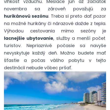
vlhkosť vzduchu. Mesiace jún až začiatok
novembra sa zároveň považujú za
hurikánovú sezónu
. Treba si preto dať pozor
na možné hurikány či nárazové dažde z tepla.
Výhodou cestovania mimo sezóny je
lacnejšie ubytovanie
, služby a menší počet
turistov. Nepriaznivé počasie sa navyše
nevyskytuje každý deň. Možno budete mať
šťastie a počas vášho pobytu v tejto
destinácii nebude vôbec pršať.