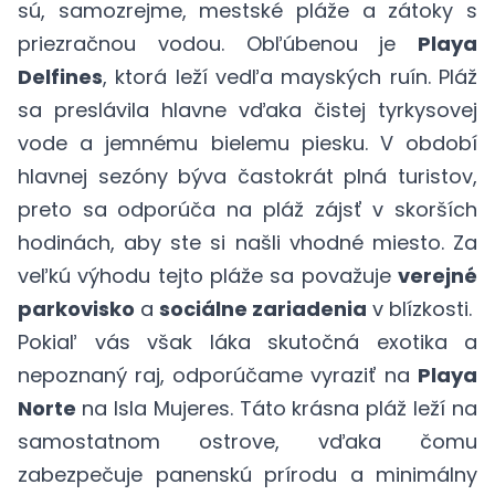
sú, samozrejme, mestské pláže a zátoky s
priezračnou vodou. Obľúbenou je
Playa
Delfines
, ktorá leží vedľa mayských ruín. Pláž
sa preslávila hlavne vďaka čistej tyrkysovej
vode a jemnému bielemu piesku. V období
hlavnej sezóny býva častokrát plná turistov,
preto sa odporúča na pláž zájsť v skorších
hodinách, aby ste si našli vhodné miesto. Za
veľkú výhodu tejto pláže sa považuje
verejné
parkovisko
a
sociálne zariadenia
v blízkosti.
Pokiaľ vás však láka skutočná exotika a
nepoznaný raj, odporúčame vyraziť na
Playa
Norte
na Isla Mujeres. Táto krásna pláž leží na
samostatnom ostrove, vďaka čomu
zabezpečuje panenskú prírodu a minimálny