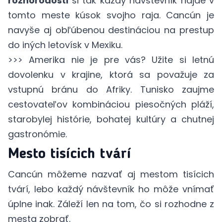
rôznorodosti
si tak každý návštevník nájde v
tomto meste kúsok svojho raja. Cancún je
navyše aj obľúbenou destináciou na prestup
do iných letovísk v Mexiku.
>>> Amerika nie je pre vás? Užite si letnú
dovolenku v krajine, ktorá sa považuje za
vstupnú bránu do Afriky.
Tunisko
zaujme
cestovateľov kombináciou piesočných pláží,
starobylej histórie, bohatej kultúry a chutnej
gastronómie.
Mesto tisícich tvárí
Cancún môžeme nazvať aj mestom tisícich
tvárí, lebo každý návštevník ho môže vnímať
úplne inak. Záleží len na tom, čo si rozhodne z
mesta zobrať.