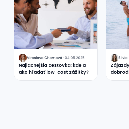
Miroslava Chomová
·
04.05.2025
Silvi
J
J
Najlacnejšia cestovka: kde a
Zájazdy
ako hľadať low-cost zážitky?
dobrodr
tým…