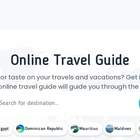
Online Travel Guide
or taste on your travels and vacations? Get ins
online travel guide will guide you through th
Egypt
Dominican Republic
Mauritius
Maldives