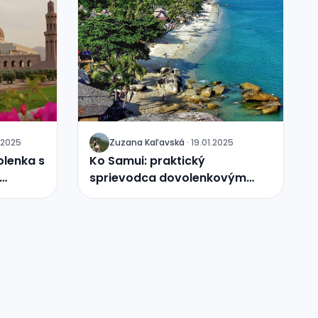
.2025
Zuzana Kaľavská
·
19.01.2025
J
olenka s
Ko Samui: praktický
sprievodca dovolenkovým
rajom