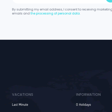
By submitting my email address, I consent to receiving marketin
emails and
the processing of personal data.
VACATIONS
INFORMATION
Last Minute
O Holidayo