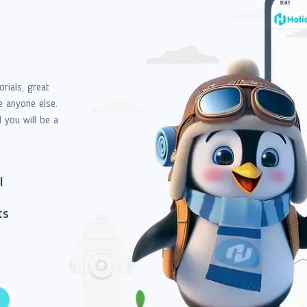
orials, great
e anyone else.
d you will be a
l
ts