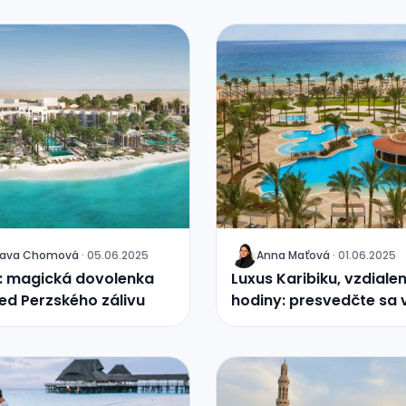
slava Chomová
·
05.06.2025
Anna Maťová
·
01.06.2025
J
: magická dovolenka
Luxus Karibiku, vzdialený
ed Perzského zálivu
hodiny: presvedčte sa 
Almaza