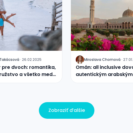
a Takácsová
·
26.02.2025
Miroslava Chomová
·
27.01
J
 pre dvoch: romantika,
Omán: all inclusive dov
užstvo a všetko medzi
autentickým arabským
zážitkom
Zobraziť ďalšie