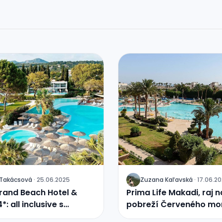
a Takácsová
·
25.06.2025
Zuzana Kaľavská
·
17.06.2
J
rand Beach Hotel &
Prima Life Makadi, raj n
*: all inclusive s
pobreží Červeného mo
om na Iónske more