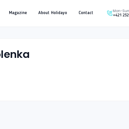
Mon-Sun 
Magazine
About Holidayo
Contact
+421 232
olenka