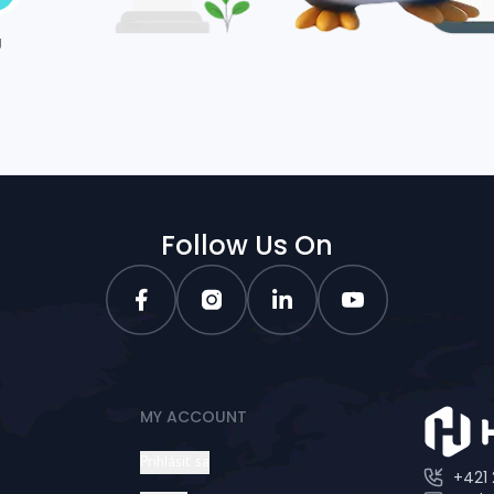
g
Follow Us On
MY ACCOUNT
Prihlásiť sa
+421 