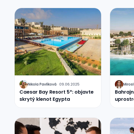
Nikola Pavlíková
·
09.06.2025
Miro
J
J
Caesar Bay Resort 5*: objavte
Bahrajn
skrytý klenot Egypta
uprostr