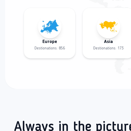
Europe
Asia
Destionations:
856
Destionations:
173
Always in the pictur