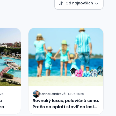
Od najnovších
025
Karina Daráková
·
13.06.2025
J
a
Rovnaký luxus, polovičná cena.
ra
Prečo sa oplatí staviť na last
minute dovolenky