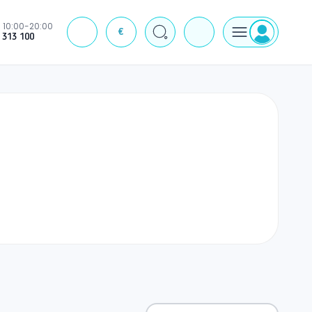
10:00-20:00
€
J
 313 100