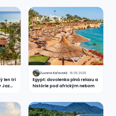
Zuzana Kaľavská
·
16.05.2025
J
 len tri
Egypt: dovolenka plná relaxu a
v Jaz
histórie pod africkým nebom