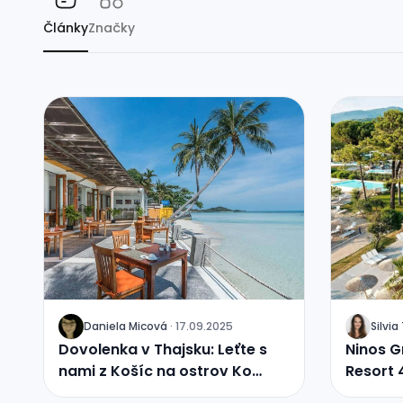
Články
Značky
Daniela Micová
·
17.09.2025
Silvi
J
J
Dovolenka v Thajsku: Leťte s
Ninos G
nami z Košíc na ostrov Ko
Resort 4
Samui.
výhľad