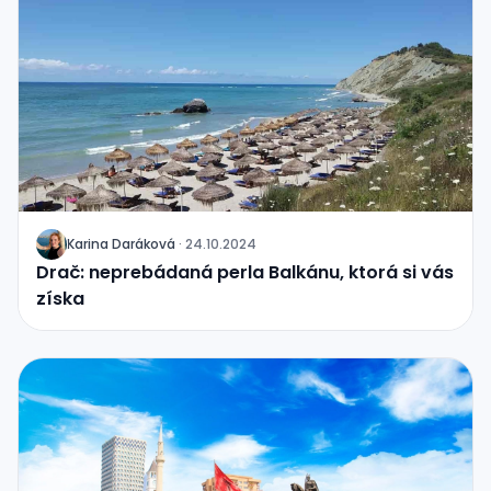
Karina Daráková
·
24.10.2024
J
Drač: neprebádaná perla Balkánu, ktorá si vás
získa