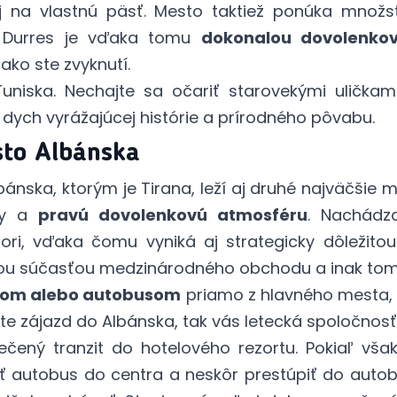
j na vlastnú päsť. Mesto taktiež ponúka množst
t. Durres je vďaka tomu
dokonalou dovolenkov
ako ste zvyknutí.
Tuniska
. Nechajte sa očariť starovekými uličkam
 dych vyrážajúcej histórie a prírodného pôvabu.
sto Albánska
nska, ktorým je Tirana, leží aj druhé najväčšie 
dy a
pravú dovolenkovú atmosféru
. Nachádz
i, vďaka čomu vyniká aj strategicky dôležitou l
nou súčasťou medzinárodného obchodu a inak tomu 
om alebo autobusom
priamo z hlavného mesta, 
pite zájazd do Albánska, tak vás letecká spoločnosť
ný tranzit do hotelového rezortu. Pokiaľ však
žiť autobus do centra a neskôr prestúpiť do auto