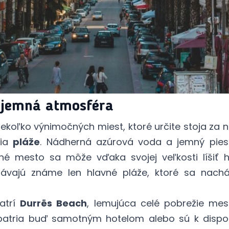
íjemná atmosféra
ekoľko výnimočných miest, ktoré určite stoja za 
ria
pláže
. Nádherná azúrová voda a jemný piesok
né mesto sa môže vďaka svojej veľkosti líšiť 
ávajú známe len hlavné pláže, ktoré sa nachád
patrí
Durrës Beach
, lemujúca celé pobrežie mes
é patria buď samotným hotelom alebo sú k dispoz