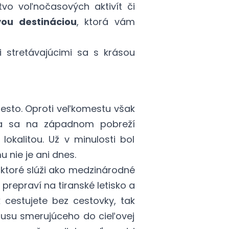
vo voľnočasových aktivít či
ou destináciou
, ktorá vám
i stretávajúcimi sa s krásou
mesto. Oproti veľkomestu však
a sa na západnom pobreží
okalitou. Už v minulosti bol
nie je ani dnes.
ktoré slúži ako medzinárodné
 prepraví na tiranské letisko a
 cestujete bez cestovky, tak
busu smerujúceho do cieľovej