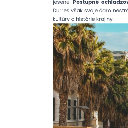
jesene.
Postupné ochladzo
Durres však svoje čaro nest
kultúry a histórie krajiny.