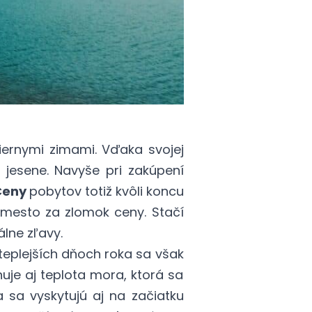
iernymi zimami. Vďaka svojej
j jesene. Navyše pri zakúpení
Ceny
pobytov totiž kvôli koncu
mesto za zlomok ceny. Stačí
álne zľavy.
jteplejších dňoch roka sa však
uje aj teplota mora, ktorá sa
sa vyskytujú aj na začiatku