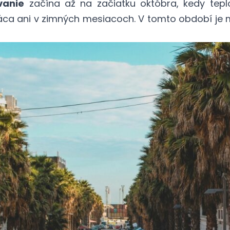
vanie
začína až na začiatku októbra, kedy teplo
ráca ani v zimných mesiacoch. V tomto období je 