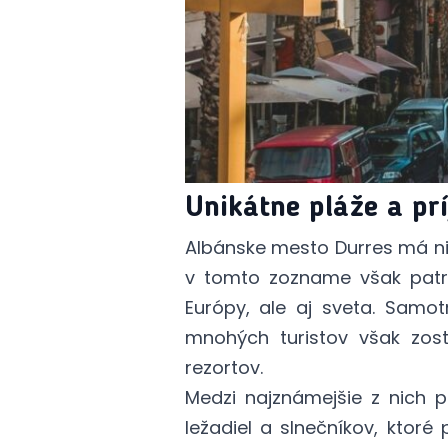
Unikátne pláže a pr
Albánske mesto Durres má ni
v tomto zozname však pat
Európy, ale aj sveta. Samot
mnohých turistov však zost
rezortov.
Medzi najznámejšie z nich 
ležadiel a slnečníkov, ktor