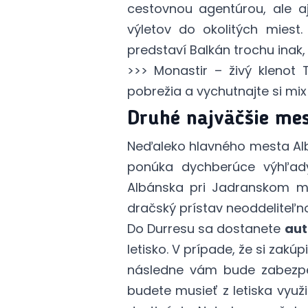
cestovnou agentúrou, ale a
výletov do okolitých mies
predstaví Balkán trochu inak, 
>>>
Monastir – živý klenot 
pobrežia a vychutnajte si mix
Druhé najväčšie me
Neďaleko hlavného mesta Albá
ponúka dychberúce výhľa
Albánska pri Jadranskom mor
dračský prístav neoddeliteľ
Do Durresu sa dostanete
aut
letisko. V prípade, že si zakú
následne vám bude zabezpeče
budete musieť z letiska vyu