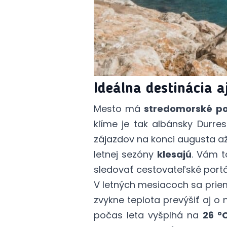
Ideálna destinácia 
Mesto má
stredomorské p
klíme je tak albánsky Durres
zájazdov na konci augusta až
letnej sezóny
klesajú
. Vám t
sledovať cestovateľské portá
V letných mesiacoch sa prie
zvykne teplota prevýšiť aj o
počas leta vyšplhá na
26 °