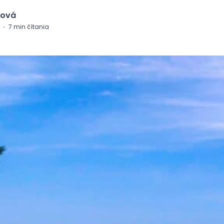
ková
·
7
min čítania