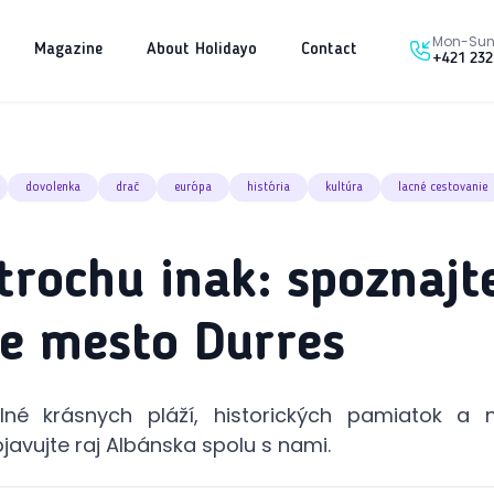
Mon-Sun 
Magazine
About Holidayo
Contact
+421 232
dovolenka
drač
európa
história
kultúra
lacné cestovanie
trochu inak: spoznajt
e mesto Durres
lné krásnych pláží, historických pamiatok a 
javujte raj Albánska spolu s nami.