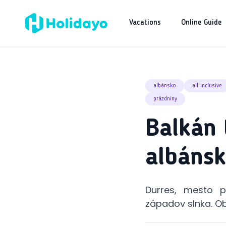
Vacations
Online Guide
albánsko
all inclusive
prázdniny
Balkán 
albánsk
Durres, mesto p
západov slnka. Ob