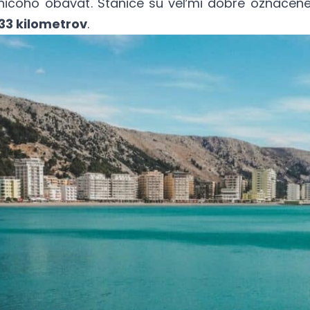
 ničoho obávať. Stanice sú veľmi dobre označen
33 kilometrov
.