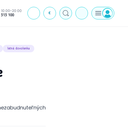
10:00-20:00
€
J
 313 100
letná dovolenka
e
nezabudnuteľných