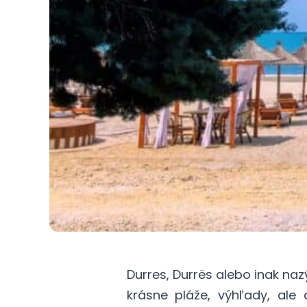
Durres, Durrës alebo inak n
krásne pláže, výhľady, al