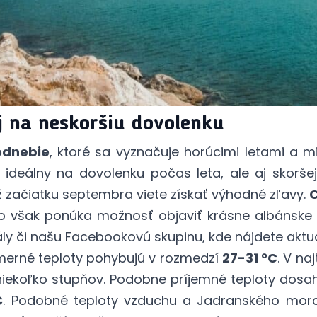
aj na neskoršiu dovolenku
odnebie
, ktoré sa vyznačuje horúcimi letami a m
 ideálny na dovolenku počas leta, ale aj skorše
 začiatku septembra viete získať výhodné zľavy.
o však ponúka možnosť objaviť krásne albánske 
ly či našu
Facebookovú skupinu
, kde nájdete aktu
merné teploty pohybujú v rozmedzí
27-31 °C
. V na
 niekoľko stupňov. Podobne príjemné teploty dosah
C
. Podobné teploty vzduchu a Jadranského mora 