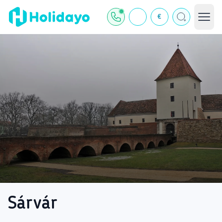
€
Sárvár