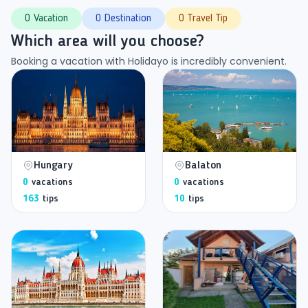
0 Vacation
0 Destination
0 Travel Tip
Which area will you choose?
Booking a vacation with Holidayo is incredibly convenient.
Hungary
Balaton
0
vacations
0
vacations
163
tips
10
tips