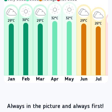
32
°C
32
°C
30
°C
29
°C
29
°C
29
°C
26
°C
2
Jan
Feb
Mar
Apr
May
Jun
Jul
A
Always in the picture and always first!