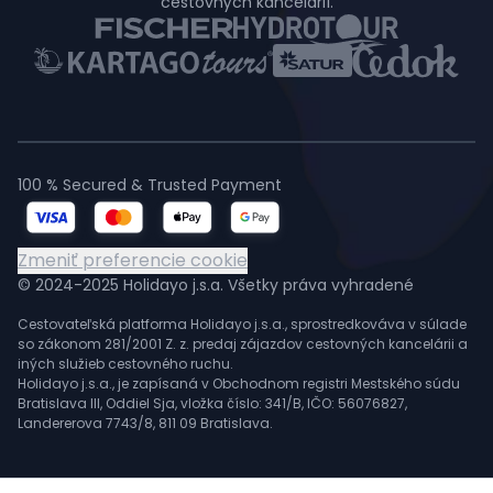
cestovných kancelárií.
100 % Secured & Trusted Payment
Zmeniť preferencie cookie
© 2024-2025 Holidayo j.s.a. Všetky práva vyhradené
Cestovateľská platforma Holidayo j.s.a., sprostredkováva v súlade
so zákonom 281/2001 Z. z. predaj zájazdov cestovných kancelárii a
iných služieb cestovného ruchu.
Holidayo j.s.a., je zapísaná v Obchodnom registri Mestského súdu
Bratislava III, Oddiel Sja, vložka číslo: 341/B, IČO: 56076827,
Landererova 7743/8, 811 09 Bratislava.