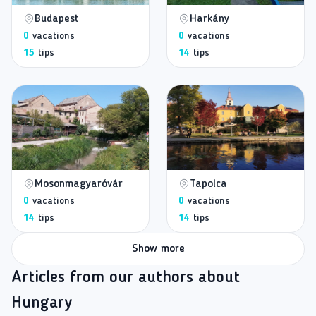
Budapest
Harkány
0
vacations
0
vacations
15
tips
14
tips
Mosonmagyaróvár
Tapolca
0
vacations
0
vacations
14
tips
14
tips
Show more
Articles from our authors about
Hungary