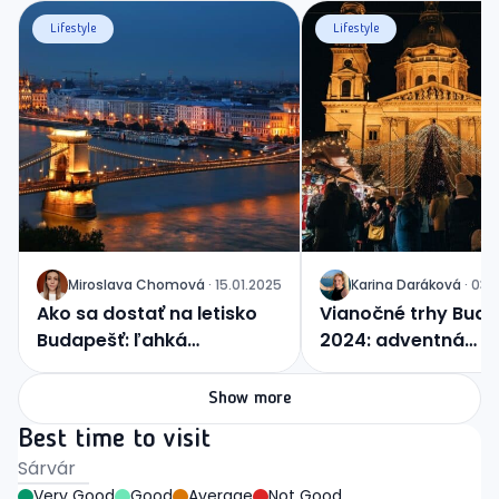
Lifestyle
Lifestyle
Miroslava
Chomová
·
15.01.2025
Karina
Daráková
·
03.
J
J
Ako sa dostať na letisko
Vianočné trhy Bud
Budapešť: ľahká
2024: adventná
orientácia a prístup z
atmosféra, na ktor
okolitých miest
ľahko nezabudnete
Show more
Best time to visit
Sárvár
Very Good
Good
Average
Not Good