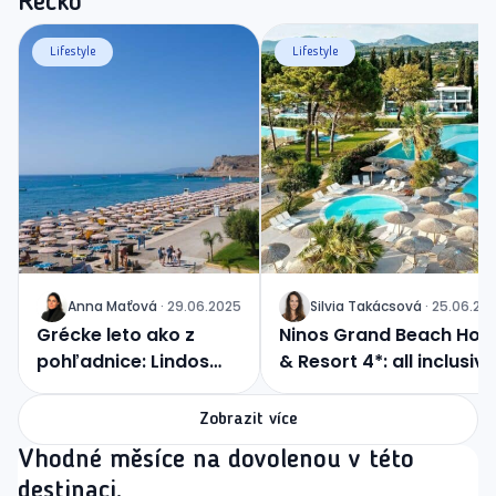
Řecko
Lifestyle
Lifestyle
Anna
Maťová
·
29.06.2025
Silvia
Takácsová
·
25.06.20
J
J
Grécke leto ako z
Ninos Grand Beach Hote
pohľadnice: Lindos
& Resort 4*: all inclusive
Princess vás očarí
s výhľadom na Iónske
more
Zobrazit více
Vhodné měsíce na dovolenou v této
destinaci.