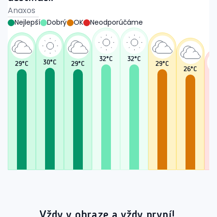
Anaxos
Nejlepší
Dobrý
OK
Neodporúčáme
32
°C
32
°C
30
°C
29
°C
29
°C
29
°C
26
°C
2
Vždy v obraze a vždy první!