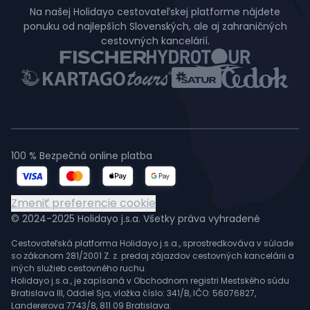
Na našej Holidayo cestovateľskej platforme nájdete
ponuku od najlepších Slovenských, ale aj zahraničných
cestovných kancelárií.
100 % Bezpečná online platba
Zmeniť preferencie cookie
© 2024-2025 Holidayo j.s.a. Všetky práva vyhradené
Cestovateľská platforma Holidayo j.s.a., sprostredkováva v súlade
so zákonom 281/2001 Z. z. predaj zájazdov cestovných kancelárii a
iných služieb cestovného ruchu.
Holidayo j.s.a., je zapísaná v Obchodnom registri Mestského súdu
Bratislava III, Oddiel Sja, vložka číslo: 341/B, IČO: 56076827,
Landererova 7743/8, 811 09 Bratislava.