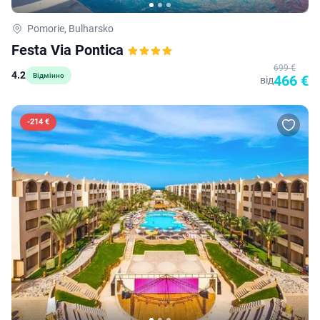
Pomorie, Bulharsko
Festa Via Pontica
699 €
4.2
Відмінно
466 €
від
-
214 €