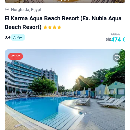
Hurghada, Egypt
El Karma Aqua Beach Resort (ex. Nubia Aqua
Beach Resort)
688 €
3.4
Добре
474 €
від
-
216 €