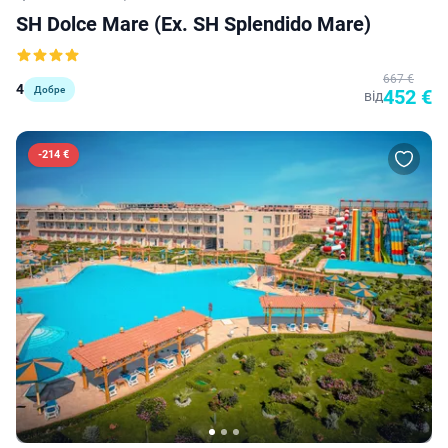
SH Dolce Mare (ex. SH Splendido Mare)
667 €
4
Добре
452 €
від
-
214 €