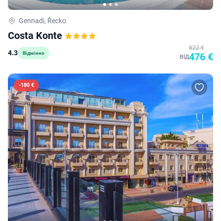
Gennadi, Řecko
Costa Konte
822 €
4.3
Відмінно
476 €
від
-
180 €