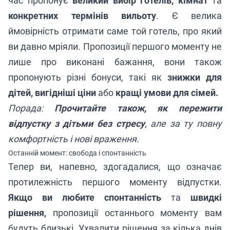
час пропонує
великий вибір готелів, кімнат
та
конкретних термінів вильоту
. Є велика
ймовірність отримати саме той готель, про який
ви давно мріяли. Пропозиції першого моменту не
лише про виконані бажання, вони також
пропонують різні бонуси, такі як
знижки для
дітей, вигідніші ціни
або
кращі умови для сімей.
Порада:
Прочитайте також, як пережити
відпустку з дітьми без стресу
,
але за ту повну
комфортність і нові враження.
Останній момент: свобода і спонтанність
Тепер ви, напевно, здогадалися, що означає
протилежність першого моменту відпустки.
Якщо ви любите спонтанність
та
швидкі
рішення,
пропозиції останнього моменту вам
будуть близькі. Ухвалити рішення за кілька днів