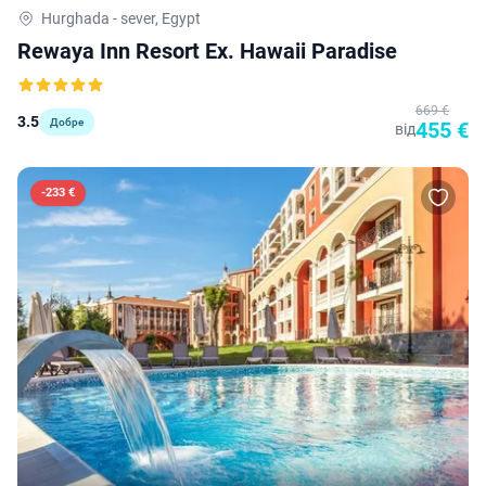
Hurghada - sever, Egypt
Rewaya Inn Resort Ex. Hawaii Paradise
669 €
3.5
Добре
455 €
від
-
233 €