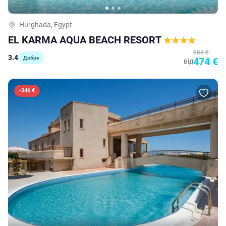
Hurghada, Egypt
EL KARMA AQUA BEACH RESORT
688 €
3.4
Добре
474 €
від
-
346 €