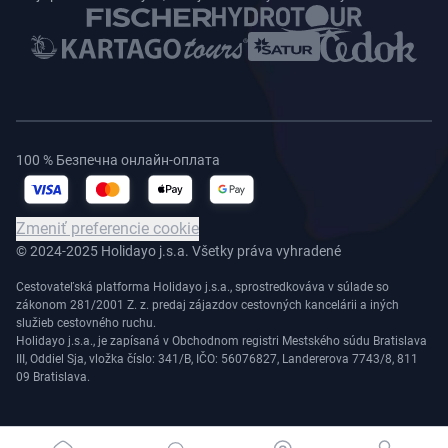
100 % Безпечна онлайн-оплата
Zmeniť preferencie cookie
© 2024-2025 Holidayo j.s.a. Všetky práva vyhradené
Cestovateľská platforma Holidayo j.s.a., sprostredkováva v súlade so
zákonom 281/2001 Z. z. predaj zájazdov cestovných kancelárii a iných
služieb cestovného ruchu.
Holidayo j.s.a., je zapísaná v Obchodnom registri Mestského súdu Bratislava
III, Oddiel Sja, vložka číslo: 341/B, IČO: 56076827, Landererova 7743/8, 811
09 Bratislava.