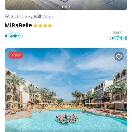
Zlaté piesky, Bulharsko
MiRaBelle
690 €
4
Добре
474 €
від
-
214 €