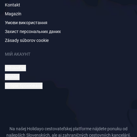
Kontakt
Magazín
Умови використання
Захист персональних даних
Zásady súborov cookie
МІЙ АКАУНТ
Prihlásiť sa
Wishlist
Історія бронювань
Na našej Holidayo cestovateľskej platforme nájdete ponuku od
najlepších Slovenských, ale aj zahraničných cestovných kancelárií.