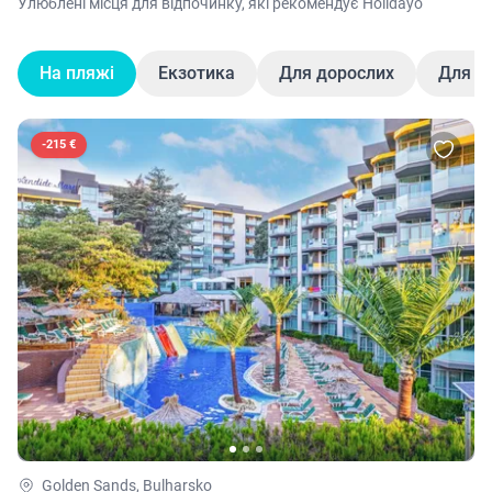
Улюблені місця для відпочинку, які рекомендує Holidayo
На пляжі
Екзотика
Для дорослих
Для д
-
215 €
Golden Sands, Bulharsko