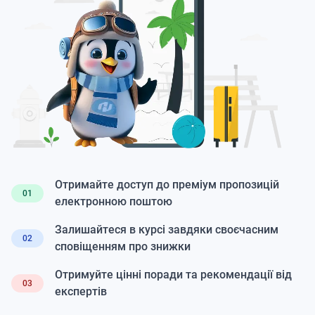
Отримайте доступ до преміум пропозицій
01
електронною поштою
Залишайтеся в курсі завдяки своєчасним
02
сповіщенням про знижки
Отримуйте цінні поради та рекомендації від
03
експертів