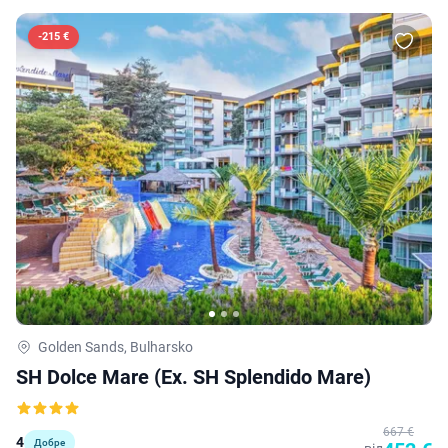
-
215 €
Golden Sands, Bulharsko
SH Dolce Mare (ex. SH Splendido Mare)
667 €
4
Добре