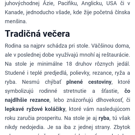
juhovýchodnej Ázie, Pacifiku, Anglicku, USA či v
Kanade, jednoducho všade, kde žije početná čínska
menšina.
Tradičná večera
Rodina sa najprv schádza pri stole. Väčšinou doma,
ale v poslednej dobe využívajú mnohí aj reštaurácie.
Na stole je minimálne 18 druhov rôznych jedál.
Studené i teplé predjedlá, polievky, rezance, ryža a
ryba. Nesmú chýbať
plnené cestoviny
, ktoré
symbolizujú rodinné stretnutie a šťastie,
čo
najdlhšie rezance
, lebo znázorňujú dlhovekosť, či
lepkavé ryžové koláčiky
, ktoré vám nasledujúcom
roku zaručia prosperitu. Na stole je aj
ryba
, tú však
nikdy nedojedia. Je sa iba z jednej strany. Zbytok