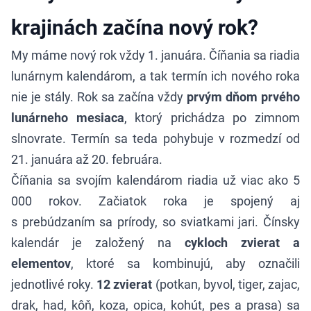
krajinách začína nový rok?
My máme nový rok vždy 1. januára. Číňania sa riadia
lunárnym kalendárom, a tak termín ich nového roka
nie je stály. Rok sa začína vždy
prvým dňom prvého
lunárneho mesiaca
, ktorý prichádza po zimnom
slnovrate. Termín sa teda pohybuje v rozmedzí od
21. januára až 20. februára.
Číňania sa svojím kalendárom riadia už viac ako 5
000 rokov. Začiatok roka je spojený aj
s prebúdzaním sa prírody, so sviatkami jari. Čínsky
kalendár je založený na
cykloch zvierat a
elementov
, ktoré sa kombinujú, aby označili
jednotlivé roky.
12 zvierat
(potkan, byvol, tiger, zajac,
drak, had, kôň, koza, opica, kohút, pes a prasa) sa