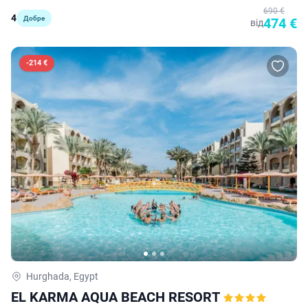
690 €
4
Добре
474 €
від
-
214 €
Hurghada, Egypt
EL KARMA AQUA BEACH RESORT