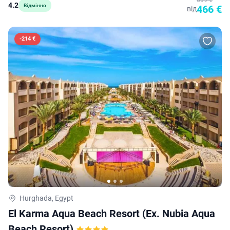
4.2
Відмінно
466 €
від
-
214 €
Hurghada, Egypt
El Karma Aqua Beach Resort (ex. Nubia Aqua
Beach Resort)