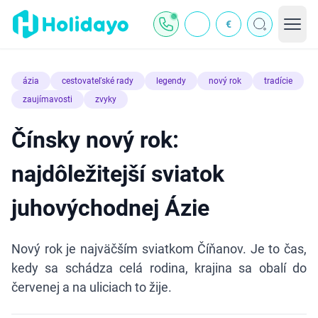
€
ázia
cestovateľské rady
legendy
nový rok
tradície
zaujímavosti
zvyky
Čínsky nový rok:
najdôležitejší sviatok
juhovýchodnej Ázie
Nový rok je najväčším sviatkom Číňanov. Je to čas,
kedy sa schádza celá rodina, krajina sa obalí do
červenej a na uliciach to žije.