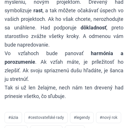
mysleniu, novým projektom. Drevený had
symbolizuje
rast
, a tak môžete očakávať úspech vo
vašich projektoch. Ak ho však chcete, nerozhodujte
sa unáhlene. Had podporuje
dôkladnosť
, preto
starostlivo zvážte všetky kroky. A odmenou vám
bude napredovanie.
Vo vzťahoch bude panovať
harmónia a
porozumenie
. Ak vzťah máte, je príležitosť ho
zlepšiť. Ak svoju spriaznenú dušu hľadáte, je šanca
ju stretnúť.
Tak si už len želajme, nech nám ten drevený had
prinesie všetko, čo sľubuje.
#
ázia
#
cestovateľské rady
#
legendy
#
nový rok