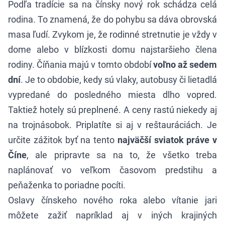
Podľa tradície sa na čínsky nový rok schádza celá
rodina. To znamená, že do pohybu sa dáva obrovská
masa ľudí. Zvykom je, že rodinné stretnutie je vždy v
dome alebo v blízkosti domu najstaršieho člena
rodiny. Číňania majú v tomto období
voľno až sedem
dní
. Je to obdobie, kedy sú vlaky, autobusy či lietadlá
vypredané do posledného miesta dlho vopred.
Taktiež hotely sú preplnené. A ceny rastú niekedy aj
na trojnásobok. Priplatíte si aj v reštauráciách. Je
určite zážitok byť na tento
najväčší sviatok práve v
Číne
, ale pripravte sa na to, že všetko treba
naplánovať vo veľkom časovom predstihu a
peňaženka to poriadne pocíti.
Oslavy čínskeho nového roka alebo vítanie jari
môžete zažiť napríklad aj v iných krajiných