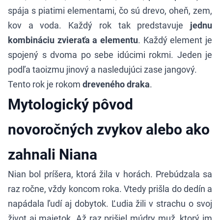
spája s piatimi elementami, čo sú drevo, oheň, zem,
kov a voda. Každý rok tak predstavuje
jednu
kombináciu zvieraťa a elementu
. Každý element je
spojený s dvoma po sebe idúcimi rokmi. Jeden je
podľa taoizmu jinový a nasledujúci zase jangový.
Tento rok je rokom
dreveného draka
.
Mytologický pôvod
novoročných zvykov alebo ako
zahnali Niana
Nian bol príšera, ktorá žila v horách. Prebúdzala sa
raz ročne, vždy koncom roka. Vtedy prišla do dedín a
napádala ľudí aj dobytok. Ľudia žili v strachu o svoj
život aj majetok. Až raz prišiel múdry muž, ktorý im