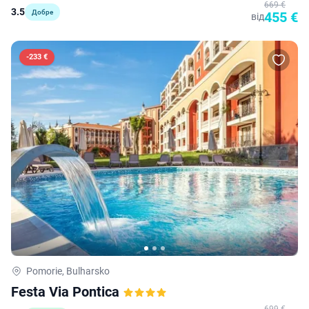
669 €
3.5
Добре
455 €
від
-
233 €
Pomorie, Bulharsko
Festa Via Pontica
699 €