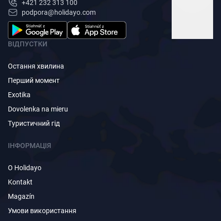
+421 232 313 100
podpora@holidayo.com
ВІДПУСТКИ
Остання хвилина
Перший момент
Exotika
Dovolenka na mieru
Туристичний гід
ІНФОРМАЦІЯ
O Holidayo
Kontakt
Magazín
Умови використання