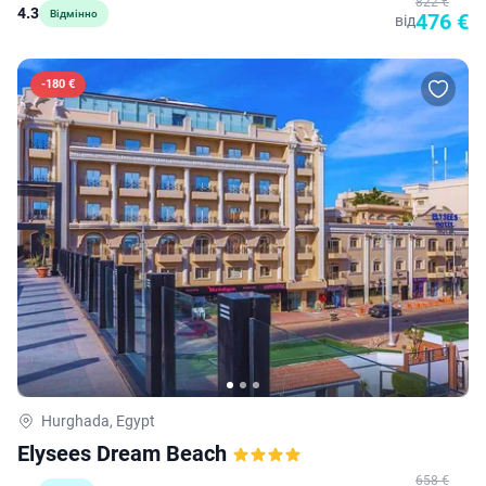
822 €
4.3
Відмінно
476 €
від
-
180 €
Hurghada, Egypt
Elysees Dream Beach
658 €