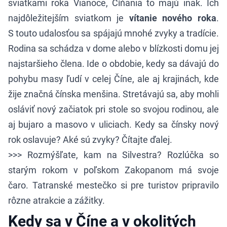
sviatkami roka Vianoce, Číňania to majú inak. Ich
najdôležitejším sviatkom je
vítanie nového roka
.
S touto udalosťou sa spájajú mnohé zvyky a tradície.
Rodina sa schádza v dome alebo v blízkosti domu jej
najstaršieho člena. Ide o obdobie, kedy sa dávajú do
pohybu masy ľudí v celej Číne, ale aj krajinách, kde
žije značná čínska menšina. Stretávajú sa, aby mohli
osláviť nový začiatok pri stole so svojou rodinou, ale
aj bujaro a masovo v uliciach. Kedy sa čínsky nový
rok oslavuje? Aké sú zvyky? Čítajte ďalej.
>>> Rozmýšľate,
kam na Silvestra
? Rozlúčka so
starým rokom v poľskom Zakopanom má svoje
čaro. Tatranské mestečko si pre turistov pripravilo
rôzne atrakcie a zážitky.
Kedy sa v Číne a v okolitých