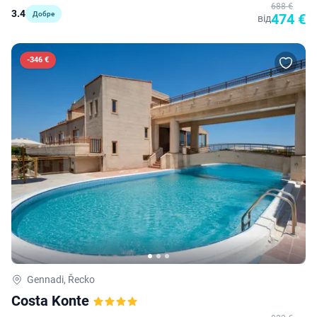
688 €
3.4
Добре
474 €
від
-
346 €
Gennadi, Řecko
Costa Konte