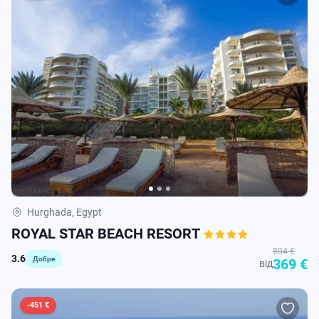
Hurghada, Egypt
ROYAL STAR BEACH RESORT
804 €
3.6
Добре
369 €
від
-
451 €