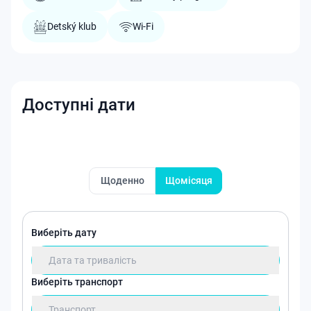
Detský klub
Wi-Fi
Доступні дати
Щоденно
Щомісяця
Виберіть дату
Дата та тривалість
Виберіть транспорт
Транспорт