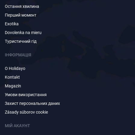
Остання хвилина
Перший момент
Exotika
Dovolenka na mieru
Туристичний гід
ІНФОРМАЦІЯ
O Holidayo
Kontakt
Magazín
Умови використання
Захист персональних даних
Zásady súborov cookie
МІЙ АКАУНТ