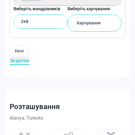
Виберіть мандрівників
Виберіть харчування
2+0
Харчування
Ночі
За датою
Розташування
Alanya, Turecko