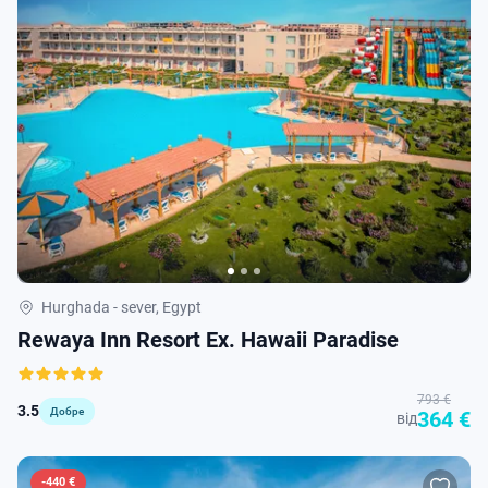
Hurghada - sever, Egypt
Rewaya Inn Resort Ex. Hawaii Paradise
793 €
3.5
Добре
364 €
від
-
440 €