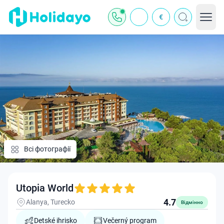
€
Всі фотографії
Utopia World
4.7
Alanya, Turecko
Відмінно
Detské ihrisko
Večerný program