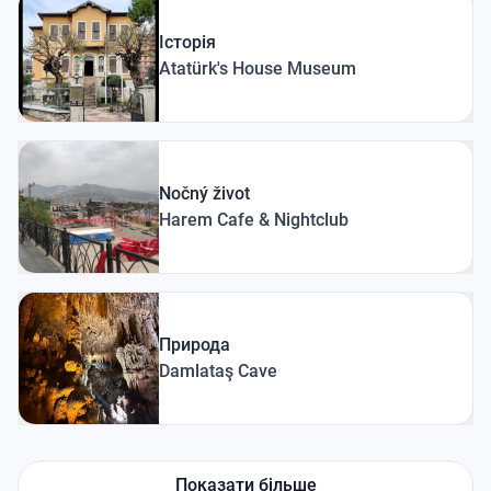
Історія
Atatürk's House Museum
Nočný život
Harem Cafe & Nightclub
Природа
Damlataş Cave
Показати більше