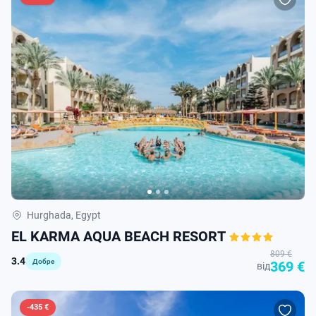
Hurghada, Egypt
EL KARMA AQUA BEACH RESORT
809 €
3.4
Добре
369 €
від
-
435 €