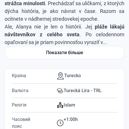
strážca minulosti
. Prechádzať sa uličkami, z ktorých
dýcha história, je ako návrat v čase. Razom sa
ocitnete v nádhernej stredovekej epoche.
Ale, Alanya nie je len o histórii. Jej
pláže lákajú
návštevníkov z celého sveta
. Po celodennom
opaľovaní sa je priam povinnosťou vyraziť v...
Показати більше
Країна
Turecko
Валюта
Turecká Líra - TRL
Релігія
Islam
Часовий
+1:00h
пояс