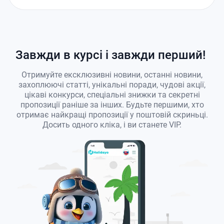
Завжди в курсі і завжди перший!
Отримуйте ексклюзивні новини, останні новини,
захоплюючі статті, унікальні поради, чудові акції,
цікаві конкурси, спеціальні знижки та секретні
пропозиції раніше за інших. Будьте першими, хто
отримає найкращі пропозиції у поштовій скриньці.
Досить одного кліка, і ви станете VIP.