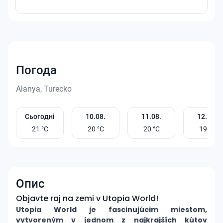
Погода
Alanya, Turecko
Сьогодні
10.08.
11.08.
12.08.
21
°C
20
°C
20
°C
19
°C
Опис
Objavte raj na zemi v Utopia World!
Utopia World je fascinujúcim miestom,
vytvoreným v jednom z najkrajších kútov