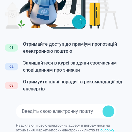
Отримайте доступ до преміум пропозицій
01
електронною поштою
Залишайтеся в курсі завдяки своєчасним
02
сповіщенням про знижки
Отримуйте цінні поради та рекомендації від
03
експертів
Надсилаючи свою електронну адресу, я погоджуюсь на
отримання маркетингових електронних листів та
обробку