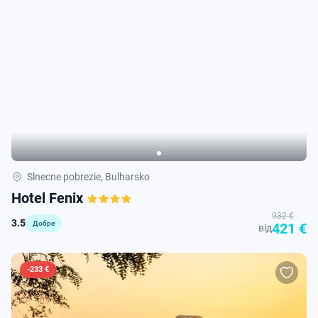
Slnecne pobrezie, Bulharsko
Hotel Fenix
932 €
3.5
Добре
421 €
від
-
233 €