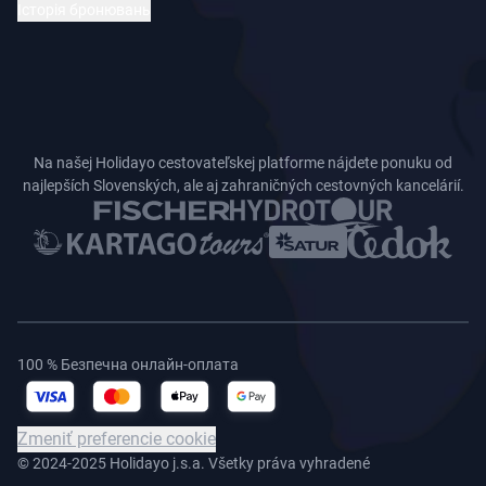
Історія бронювань
Na našej Holidayo cestovateľskej platforme nájdete ponuku od
najlepších Slovenských, ale aj zahraničných cestovných kancelárií.
100 % Безпечна онлайн-оплата
Zmeniť preferencie cookie
© 2024-2025 Holidayo j.s.a. Všetky práva vyhradené