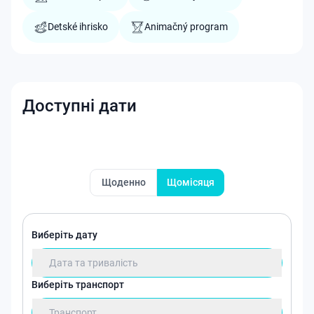
Detské ihrisko
Animačný program
Доступні дати
Щоденно
Щомісяця
Виберіть дату
Дата та тривалість
Виберіть транспорт
Транспорт