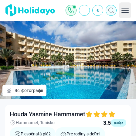
€
Всі фотографії
Houda Yasmine Hammamet
3.5
Hammamet, Tunisko
Добре
Piesočnatá pláž
Pre rodiny s deťmi