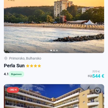
Primorsko, Bulharsko
Perla Sun
777 €
4.1
Відмінно
544 €
від
-
382 €