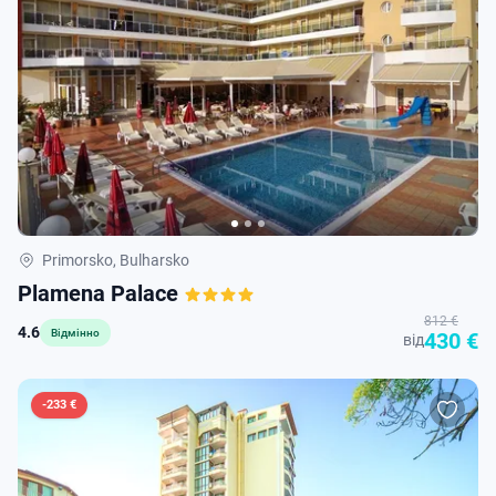
Primorsko, Bulharsko
Plamena Palace
812 €
4.6
Відмінно
430 €
від
-
233 €