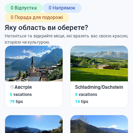
0 Відпустка
0 Напрямок
0 Порада для подорожі
Яку область ви оберете?
Натхніться та відкрийте місця, які вразять вас своєю красою,
історією чи культурою.
Австрія
Schladming/Dachstein
0
vacations
0
vacations
79
tips
14
tips