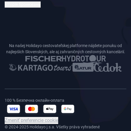
Історія бронювань
Na našej Holidayo cestovateľskej platforme nájdete ponuku od
najlepších Slovenských, ale aj zahraničných cestovných kancelárií.
100 % Безпечна онлайн-оплата
Zmeniť preferencie cookie
© 2024-2025 Holidayo j.s.a. Všetky práva vyhradené