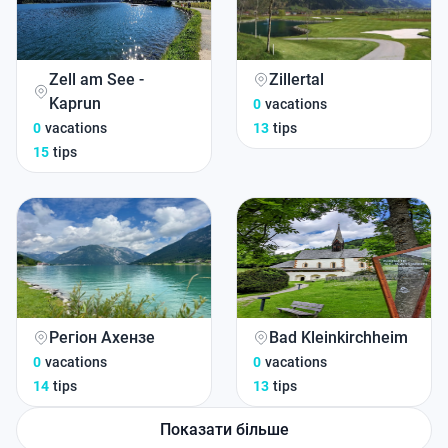
Zell am See -
Zillertal
Kaprun
0
vacations
0
vacations
13
tips
15
tips
Регіон Ахензе
Bad Kleinkirchheim
0
vacations
0
vacations
14
tips
13
tips
Показати більше