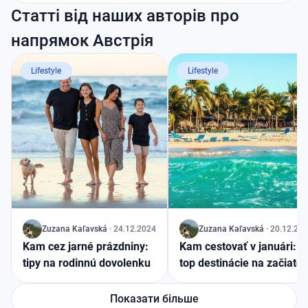
Статті від наших авторів про
напрямок Австрія
Lifestyle
Lifestyle
J
Zuzana
Kaľavská
·
24.12.2024
J
Zuzana
Kaľavská
·
20.12.20
Kam cez jarné prázdniny:
Kam cestovať v januári:
tipy na rodinnú dovolenku
top destinácie na začiato
roka
Показати більше