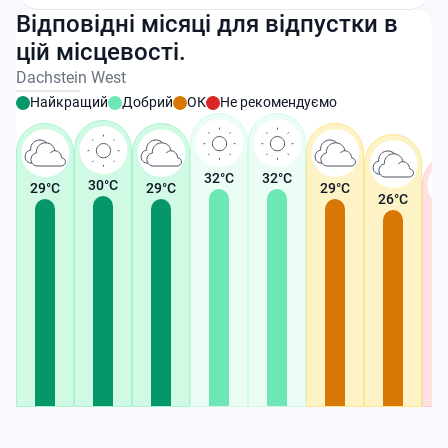
Відповідні місяці для відпустки в
цій місцевості.
Dachstein West
Найкращий
Добрий
ОК
Не рекомендуємо
32
°C
32
°C
30
°C
29
°C
29
°C
29
°C
26
°C
2