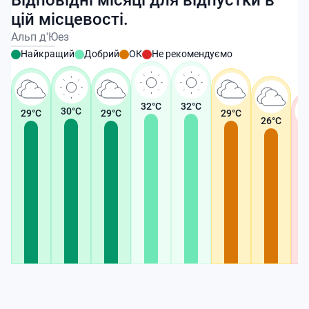
Відповідні місяці для відпустки в
цій місцевості.
Альп д'Юез
Найкращий
Добрий
ОК
Не рекомендуємо
32
°C
32
°C
30
°C
29
°C
29
°C
29
°C
26
°C
2