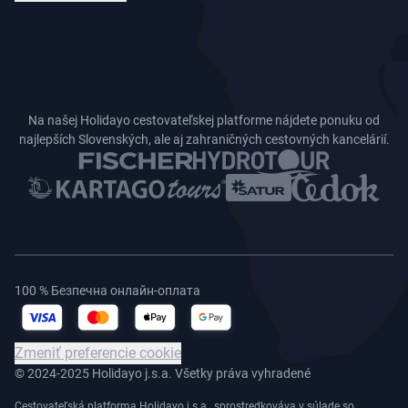
Na našej Holidayo cestovateľskej platforme nájdete ponuku od
najlepších Slovenských, ale aj zahraničných cestovných kancelárií.
100 % Безпечна онлайн-оплата
Zmeniť preferencie cookie
© 2024-2025 Holidayo j.s.a. Všetky práva vyhradené
Cestovateľská platforma Holidayo j.s.a., sprostredkováva v súlade so