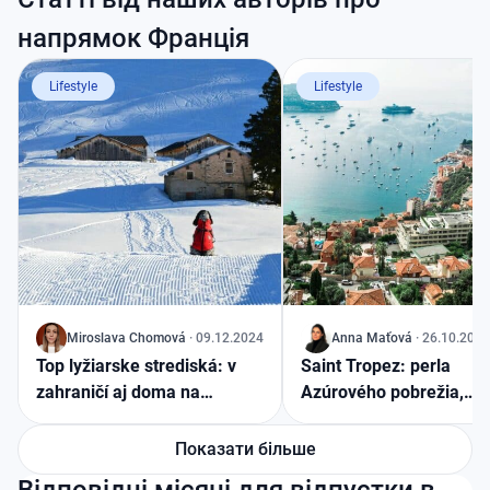
напрямок Франція
Lifestyle
Lifestyle
J
Miroslava
Chomová
·
09.12.2024
J
Anna
Maťová
·
26.10.2024
Top lyžiarske strediská: v
Saint Tropez: perla
zahraničí aj doma na
Azúrového pobrežia,
Slovensku
ktorú musíte navštíviť
Показати більше