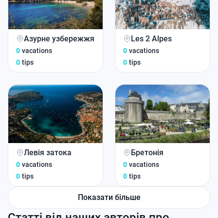
Азурне узбережжя
Les 2 Alpes
0
vacations
0
vacations
0
tips
0
tips
Левія затока
Бретонія
0
vacations
0
vacations
0
tips
0
tips
Показати більше
Статті від наших авторів про