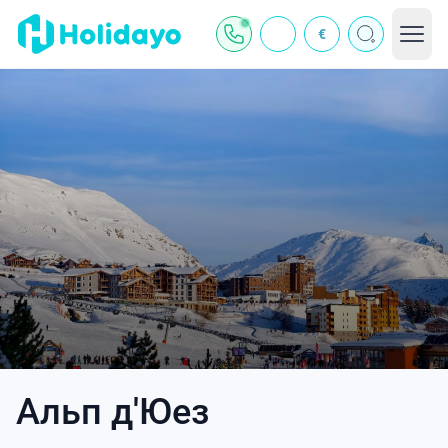
€
Альп д'Юез