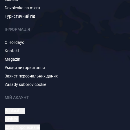
Dovolenka na mieru
Туристичний гід
ІНФОРМАЦІЯ
O Holidayo
Kontakt
Magazín
Умови використання
Захист персональних даних
Zásady súborov cookie
МІЙ АКАУНТ
Prihlásiť sa
Wishlist
Історія бронювань