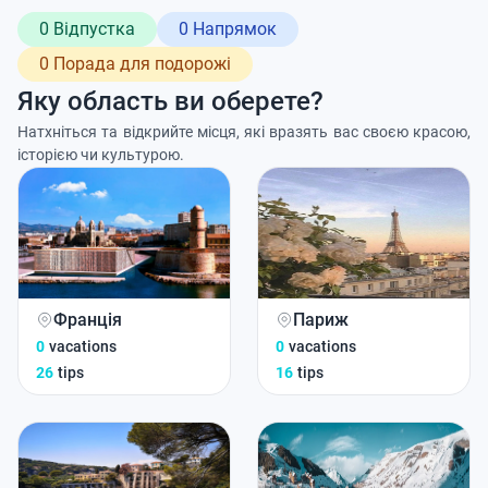
0 Відпустка
0 Напрямок
0 Порада для подорожі
Яку область ви оберете?
Натхніться та відкрийте місця, які вразять вас своєю красою,
історією чи культурою.
Франція
Париж
0
vacations
0
vacations
26
tips
16
tips